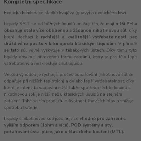
Kompletní specifikace
Exotická kombinace sladké kvajávy (guavy) a exotického kiwi.
Liquidy SALT se od běžných liquidů odlišují tím, že mají
nižší PH a
obsahují stále více oblíbenou a žádanou nikotinovou sůl
, díky
které dochází k
rychlejší a kvalitnější vstřebatelnosti bez
dráždivého pocitu v krku oproti klasickým liquidům
. V přírodě
se tato sůl volně vyskytuje v tabákových listech. Díky tomu tyto
liquidy obsahují přirozenou formu nikotinu, který je pro tělo lépe
vstřebatelný a nezkresluje chuť liquidu.
Velkou výhodou je rychlejší proces odpařování (nikotinová sůl se
odpařuje při nižších teplotách) a daleko lepší vstřebatelnost, díky
které je intenzita vapování nižší, takže spotřeba těchto liquidů s
nikotinovou solí je nižší, než u klasických liquidů na stejném
zařízení. Také se tím prodlužuje životnost žhavících hlav a snižuje
spotřeba baterie.
Liquidy s nikotinovou solí jsou nejvíce
vhodné pro zařízení s
vyšším odporem (1ohm a více), POD systémy a styl
potahování ústa-plíce, jako u klasického kouření (MTL).