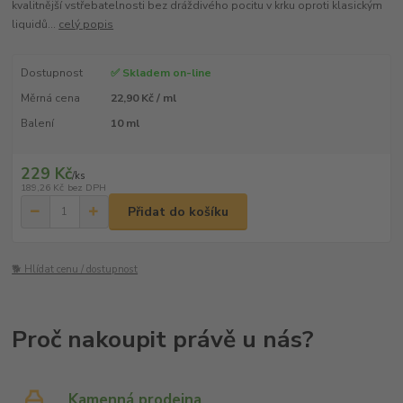
kvalitnější vstřebatelnosti bez dráždivého pocitu v krku oproti klasickým
liquidů...
celý popis
Dostupnost
✅ Skladem on-line
Měrná cena
22,90 Kč / ml
Balení
10 ml
229 Kč
/
ks
189,26 Kč
bez DPH
Přidat do košíku
🐕 Hlídat cenu / dostupnost
Kamenná prodejna