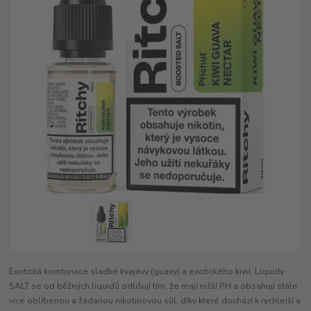
Exotická kombinace sladké kvajávy (guavy) a exotického kiwi. Liquidy
SALT se od běžných liquidů odlišují tím, že mají nižší PH a obsahují stále
více oblíbenou a žádanou nikotinovou sůl, díky které dochází k rychlejší a