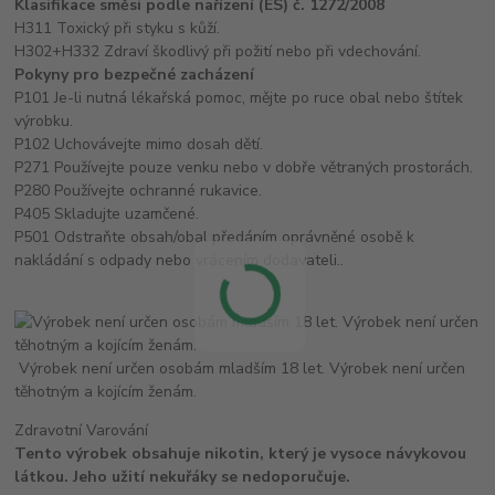
Klasifikace směsi podle nařízení (ES) č. 1272/2008
H311 Toxický při styku s kůží.
H302+H332 Zdraví škodlivý při požití nebo při vdechování.
Pokyny pro bezpečné zacházení
P101 Je-li nutná lékařská pomoc, mějte po ruce obal nebo štítek
výrobku.
P102 Uchovávejte mimo dosah dětí.
P271 Používejte pouze venku nebo v dobře větraných prostorách.
P280 Používejte ochranné rukavice.
P405 Skladujte uzamčené.
P501 Odstraňte obsah/obal předáním oprávněné osobě k
nakládání s odpady nebo vrácením dodavateli..
Výrobek není určen osobám mladším 18 let. Výrobek není určen
těhotným a kojícím ženám.
Zdravotní Varování
Tento výrobek obsahuje nikotin, který je vysoce návykovou
látkou. Jeho užití nekuřáky se nedoporučuje.