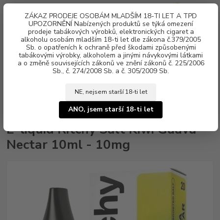
0
ks
ZÁKAZ PRODEJE OSOBÁM MLADŠÍM 18-TI LET A TPD
za
0 Kč
UPOZORNĚNÍ Nabízených produktů se týká omezení
prodeje tabákových výrobků, elektronických cigaret a
alkoholu osobám mladším 18-ti let dle zákona č.379/2005
Menu
Sb. o opatřeních k ochraně před škodami způsobenými
tabákovými výrobky, alkoholem a jinými návykovými látkami
a o změně souvisejících zákonů ve znění zákonů č. 225/2006
Sb., č. 274/2008 Sb. a č. 305/2009 Sb.
NE, nejsem starší 18-ti let
Úvod
Náplně e-liquid
Nikotinová sůl Ritchy Salt
E-liquid Ritchy Salt
Kiwi Guava Nectar 10ml - 10mg
ANO, jsem starší 18-ti let
E-liquid Ritchy Salt Kiwi Guava
Nectar 10ml - 10mg