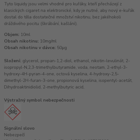
Tyto liquidy jsou velmi vhodné pro kuřáky, kteří přecházejí z
klasických cigaret na elektronické, kdy je nutné, aby nový e-kuřák
dostal do těla dostatečné množství nikotinu, bez jakéhokoli
dráždivého pocitu (škrábání, kašlání).
Objem:
10ml
Obsah nikotinu:
10mg/ml
Obsah nikotinu v dávce:
50μg
Složení:
glycerol, propan-1,2-diol, ethanol, nikotin-levulinát, 2-
isopropyl-N,2,3-trimethylbutyramide, voda, neotam, 2-ethyl-3-
hydroxy-4H-pyran-4-one, octová kyselina, 4-hydroxy-2,5-
dimethyl-2H-furan-3-one, propionová kyselina, isopentyl-acetát,
Dihydroaktinidiolid, 2-methylbutyric acid,
Výstražný symbol nebezpečnosti
Signální slovo
Nebezpečí