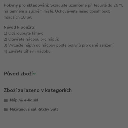
Pokyny pro skladování:
Skladujte uzamčené při teplotě do 25 °C
na temném a suchém místě. Uchovávejte mimo dosah osob
mladších 18 let.
Návod k použití:
1) Odšroubujte láhev;
2) Otevřete nádobu pro náplň;
3) Vytlačte náplň do nádoby podle pokynů pro dané zařízení;
4) Zavřete láhev i nádobu.
Původ zboží
Zboží zařazeno v kategoriích
Náplně e-liquid
Nikotinová sůl Ritchy Salt