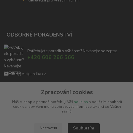
Kalkulačka pro vlastní míchání
ODBORNÉ PORADENSTVÍ
Potřebujete poradit s výběrem? Neváhejte se zeptat
+420 606 266 566
info@e-cigaretka.cz
Zpracování cookies
Náš e-shop a partneři potřebují Váš
souhlas
s použitím souborů
cookies, aby Vám mohli zobrazovat informace týkající se Vašich
zájmů.
Upravit sběr cookies.
Souhlasím
Nastavení
Copyright © 2010 - 2025
Miroslav Černý - MCx.cz
. Všechna práva vyhrazena.