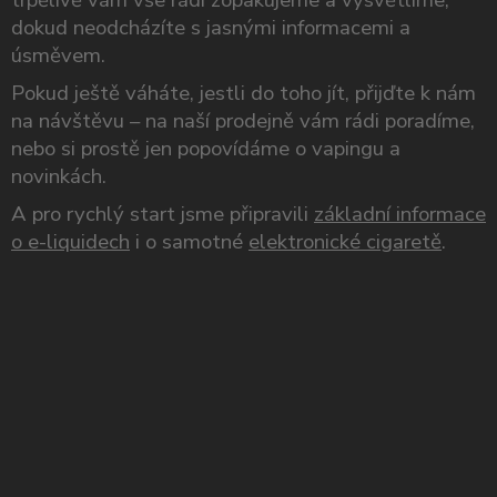
trpělivě vám vše rádi zopakujeme a vysvětlíme,
dokud neodcházíte s jasnými informacemi a
úsměvem.
Pokud ještě váháte, jestli do toho jít, přijďte k nám
na návštěvu – na naší prodejně vám rádi poradíme,
nebo si prostě jen popovídáme o vapingu a
novinkách.
A pro rychlý start jsme připravili
základní informace
o e-liquidech
i o samotné
elektronické cigaretě
.