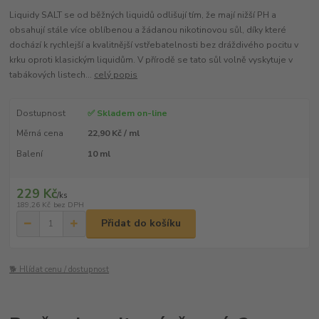
Liquidy SALT se od běžných liquidů odlišují tím, že mají nižší PH a
obsahují stále více oblíbenou a žádanou nikotinovou sůl, díky které
dochází k rychlejší a kvalitnější vstřebatelnosti bez dráždivého pocitu v
krku oproti klasickým liquidům. V přírodě se tato sůl volně vyskytuje v
tabákových listech...
celý popis
Dostupnost
✅ Skladem on-line
Měrná cena
22,90 Kč / ml
Balení
10 ml
229 Kč
/
ks
189,26 Kč
bez DPH
Přidat do košíku
🐕 Hlídat cenu / dostupnost