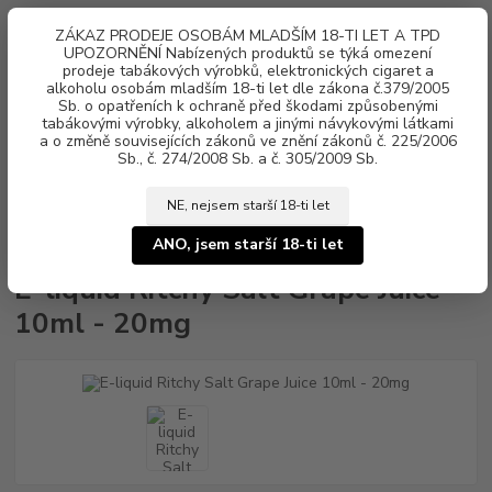
0
ks
ZÁKAZ PRODEJE OSOBÁM MLADŠÍM 18-TI LET A TPD
za
0 Kč
UPOZORNĚNÍ Nabízených produktů se týká omezení
prodeje tabákových výrobků, elektronických cigaret a
alkoholu osobám mladším 18-ti let dle zákona č.379/2005
Menu
Sb. o opatřeních k ochraně před škodami způsobenými
tabákovými výrobky, alkoholem a jinými návykovými látkami
a o změně souvisejících zákonů ve znění zákonů č. 225/2006
Sb., č. 274/2008 Sb. a č. 305/2009 Sb.
NE, nejsem starší 18-ti let
Úvod
Náplně e-liquid
Nikotinová sůl Ritchy Salt
E-liquid Ritchy Salt
Grape Juice 10ml - 20mg
ANO, jsem starší 18-ti let
E-liquid Ritchy Salt Grape Juice
10ml - 20mg