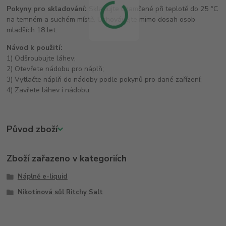
Pokyny pro skladování:
Skladujte uzamčené při teplotě do 25 °C
na temném a suchém místě. Uchovávejte mimo dosah osob
mladších 18 let.
Návod k použití:
1) Odšroubujte láhev;
2) Otevřete nádobu pro náplň;
3) Vytlačte náplň do nádoby podle pokynů pro dané zařízení;
4) Zavřete láhev i nádobu.
Původ zboží
Zboží zařazeno v kategoriích
Náplně e-liquid
Nikotinová sůl Ritchy Salt