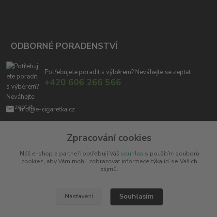
ODBORNÉ PORADENSTVÍ
Potřebujete poradit s výběrem? Neváhejte se zeptat
+420 606 266 566
info@e-cigaretka.cz
Zpracování cookies
Náš e-shop a partneři potřebují Váš
souhlas
s použitím souborů
cookies, aby Vám mohli zobrazovat informace týkající se Vašich
zájmů.
Upravit sběr cookies.
Souhlasím
Nastavení
Copyright © 2010 - 2025
Miroslav Černý - MCx.cz
. Všechna práva vyhrazena.
Vytvořeno na
Eshop-rychle.cz