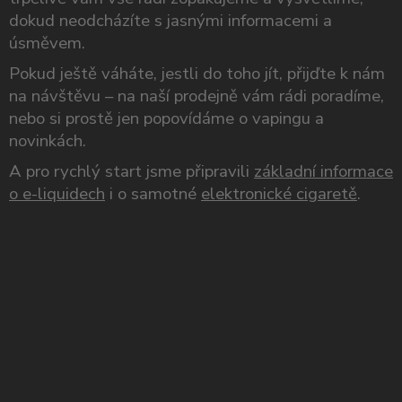
dokud neodcházíte s jasnými informacemi a
úsměvem.
Pokud ještě váháte, jestli do toho jít, přijďte k nám
na návštěvu – na naší prodejně vám rádi poradíme,
nebo si prostě jen popovídáme o vapingu a
novinkách.
A pro rychlý start jsme připravili
základní informace
o e-liquidech
i o samotné
elektronické cigaretě
.