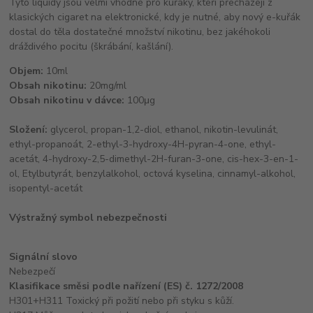
Tyto liquidy jsou velmi vhodné pro kuřáky, kteří přecházejí z
klasických cigaret na elektronické, kdy je nutné, aby nový e-kuřák
dostal do těla dostatečné množství nikotinu, bez jakéhokoli
dráždivého pocitu (škrábání, kašlání).
Objem:
10ml
Obsah nikotinu:
20mg/ml
Obsah nikotinu v dávce:
100μg
Složení:
glycerol, propan-1,2-diol, ethanol, nikotin-levulinát,
ethyl-propanoát, 2-ethyl-3-hydroxy-4H-pyran-4-one, ethyl-
acetát, 4-hydroxy-2,5-dimethyl-2H-furan-3-one, cis-hex-3-en-1-
ol, Etylbutyrát, benzylalkohol, octová kyselina, cinnamyl-alkohol,
isopentyl-acetát
Výstražný symbol nebezpečnosti
Signální slovo
Nebezpečí
Klasifikace směsi podle nařízení (ES) č. 1272/2008
H301+H311 Toxický při požití nebo při styku s kůží.