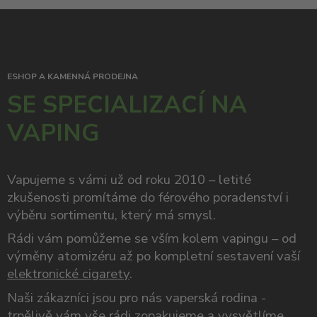
ESHOP A KAMENNÁ PRODEJNA
SE SPECIALIZACÍ NA
VAPING
Vapujeme s vámi už od roku 2010 – letité
zkušenosti promítáme do férového poradenství i
výběru sortimentu, který má smysl.
Rádi vám pomůžeme se vším kolem vapingu – od
výměny atomizéru až po kompletní sestavení vaší
elektronické cigarety
.
Naši zákazníci jsou pro nás vaperská rodina -
trpělivě vám vše rádi zopakujeme a vysvětlíme,