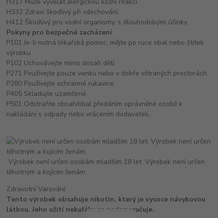
H317 Může vyvolat alergickou kožní reakci.
H332 Zdraví škodlivý při vdechování.
H412 Škodlivý pro vodní organismy, s dlouhodobými účinky.
Pokyny pro bezpečné zacházení
P101 Je-li nutná lékařská pomoc, mějte po ruce obal nebo štítek
výrobku.
P102 Uchovávejte mimo dosah dětí.
P271 Používejte pouze venku nebo v dobře větraných prostorách.
P280 Používejte ochranné rukavice.
P405 Skladujte uzamčené.
P501 Odstraňte obsah/obal předáním oprávněné osobě k
nakládání s odpady nebo vrácením dodavateli..
Výrobek není určen osobám mladším 18 let. Výrobek není určen
těhotným a kojícím ženám.
Zdravotní Varování
Tento výrobek obsahuje nikotin, který je vysoce návykovou
látkou. Jeho užití nekuřáky se nedoporučuje.