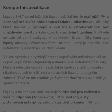
Kompletní specifikace
Liquidy SALT se od běžných liquidů odlišují tím, že mají
nižší PH a
obsahují stále více oblíbenou a žádanou nikotinovou sůl
, díky
které dochází k
rychlejší a kvalitnější vstřebatelnosti bez
dráždivého pocitu v krku oproti klasickým liquidům
. V přírodě
se tato sůl volně vyskytuje v tabákových listech. Díky tomu tyto
liquidy obsahují přirozenou formu nikotinu, který je pro tělo lépe
vstřebatelný a nezkresluje chuť liquidu.
Velkou výhodou je rychlejší proces odpařování (nikotinová sůl se
odpařuje při nižších teplotách) a daleko lepší vstřebatelnost, díky
které je intenzita vapování nižší, takže spotřeba těchto liquidů s
nikotinovou solí je nižší, než u klasických liquidů na stejném
zařízení. Také se tím prodlužuje životnost žhavících hlav a snižuje
spotřeba baterie.
Liquidy s nikotinovou solí jsou nejvíce
vhodné pro zařízení s
vyšším odporem (1ohm a více), POD systémy a styl
potahování ústa-plíce, jako u klasického kouření (MTL).