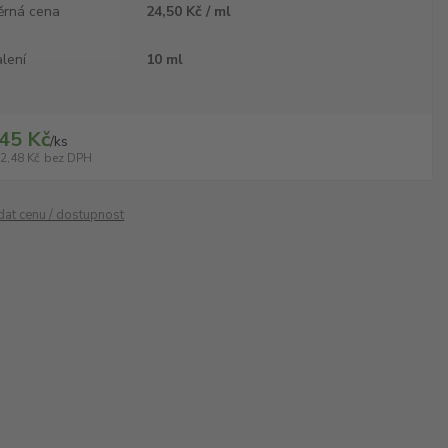
ěrná cena
24,50 Kč / ml
lení
10 ml
45 Kč
/
ks
2,48 Kč
bez DPH
ídat cenu / dostupnost