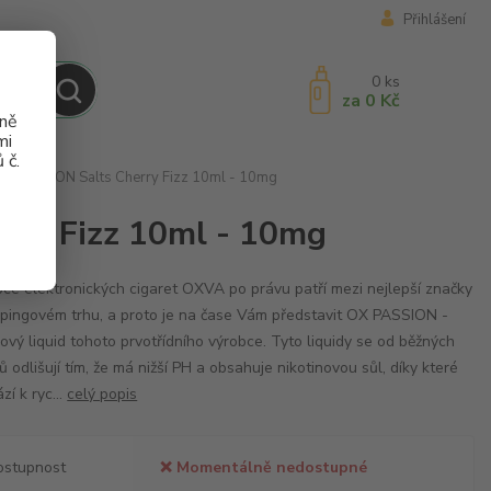
Přihlášení
0
ks
za
0 Kč
aně
mi
 č.
OX PASSION Salts Cherry Fizz 10ml - 10mg
rry Fizz 10ml - 10mg
ce elektronických cigaret OXVA po právu patří mezi nejlepší značky
pingovém trhu, a proto je na čase Vám představit OX PASSION -
ový liquid tohoto prvotřídního výrobce. Tyto liquidy se od běžných
dů odlišují tím, že má nižší PH a obsahuje nikotinovou sůl, díky které
zí k ryc...
celý popis
ostupnost
❌ Momentálně nedostupné