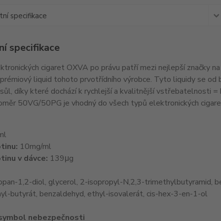
ní specifikace
í specifikace
ktronických cigaret OXVA po právu patří mezi nejlepší značky na
émiový liquid tohoto prvotřídního výrobce. Tyto liquidy se od bě
sůl, díky které dochází k rychlejší a kvalitnější vstřebatelnosti 
měr 50VG/50PG je vhodný do všech typů elektronických cigare
ml
tinu:
10mg/ml
tinu v dávce:
139μg
pan-1,2-diol, glycerol, 2-isopropyl-N,2,3-trimethylbutyramid, b
yl-butyrát, benzaldehyd, ethyl-isovalerát, cis-hex-3-en-1-ol
 symbol nebezpečnosti