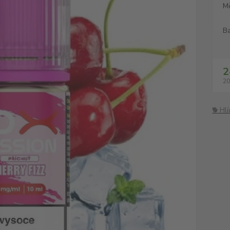
M
Ba
2
20
🐕 Hl