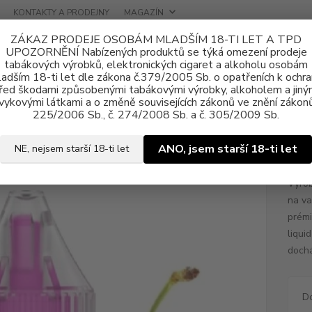
KONTAKTY A PRODEJNY
MAGAZÍN
ZÁKAZ PRODEJE OSOBÁM MLADŠÍM 18-TI LET A TPD
UPOZORNĚNÍ Nabízených produktů se týká omezení prodeje
tabákových výrobků, elektronických cigaret a alkoholu osobám
adším 18-ti let dle zákona č.379/2005 Sb. o opatřeních k ochr
řed škodami způsobenými tabákovými výrobky, alkoholem a jiný
vykovými látkami a o změně souvisejících zákonů ve znění zákonů
ně e-liquid
Nikotinová sůl OXVA OX PASSION Salts
E-liquid OXVA 
225/2006 Sb., č. 274/2008 Sb. a č. 305/2009 Sb.
uid OXVA OX PASSION Salts Che
ANO, jsem starší 18-ti let
NE, nejsem starší 18-ti let
Výrob
na va
prémi
liqui
dochá
D