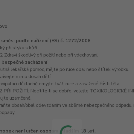
lovo
e směsi podle nařízení (ES) č. 1272/2008
 při styku s kůží.
draví škodlivý při požití nebo při vdechování.
 bezpečné zacházení
nutná lékařská pomoc, mějte po ruce obal nebo štítek výrobku.
ávejte mimo dosah dětí.
ipulaci důkladně omyjte tvář, ruce a zasažené části těla.
PŘI POŽITÍ: Necítíte-li se dobře, volejte TOXIKOLOGICKÉ
ujte uzamčené.
aňte obsah/obal odevzdáním ve sběrně nebezpečného odpadu, 
 odpady.
robek není určen osobám mladším 18 let.