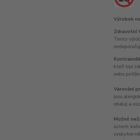
Výrobek ne
Zdravotní 
Tento výrobe
nedoporučuj
Kontraindi
kteří trpí 
nebo potížem
Varování pr
jsou alergic
obalu) a os
Možné nežá
ústech, kaše
vyskytne něk