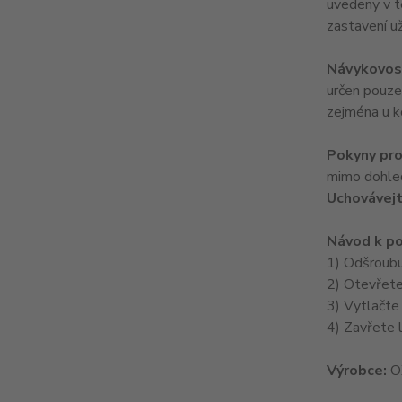
uvedeny v t
zastavení u
Návykovost
určen pouze 
zejména u ko
Pokyny pro
mimo dohled
Uchovávejt
Návod k po
1) Odšroubu
2) Otevřete
3) Vytlačte
4) Zavřete l
Výrobce:
OX