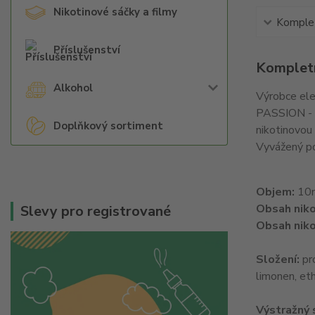
Nikotinové sáčky a filmy
Komplet
Příslušenství
Kompletn
Alkohol
Výrobce ele
PASSION - pr
Doplňkový sortiment
nikotinovou 
Vyvážený po
Objem:
10
Obsah niko
Slevy pro registrované
Obsah niko
Složení:
pro
limonen, eth
Výstražný