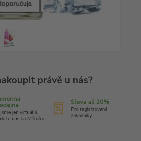
amenná
Sleva až 20%
rodejna
Pro registrované
jsme jen virtuální,
zákazníky
jdete nás na Mělníku