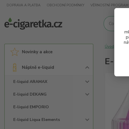
DOPRAVA A PLATBA
OBCHODNÍ PODMÍNKY
VĚRNOSTNÍ PROGRAM
ml
p
ná
Úvod
Nápl
Novinky a akce
E-liq
Náplně e-liquid
E-liquid ARAMAX
E-liquid DEKANG
E-liquid EMPORIO
E-liquid Liqua Elements