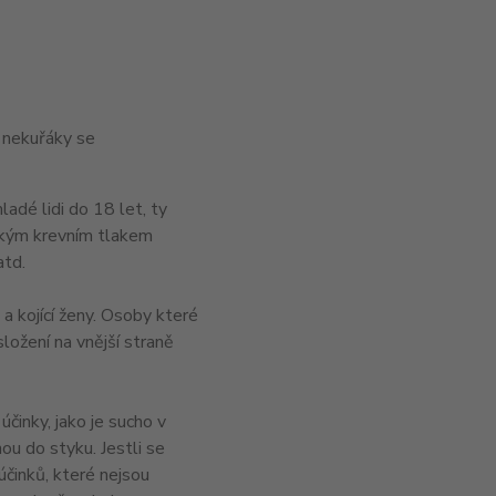
í nekuřáky se
adé lidi do 18 let, ty
sokým krevním tlakem
atd.
 kojící ženy. Osoby které
složení na vnější straně
inky, jako je sucho v
nou do styku. Jestli se
účinků, které nejsou