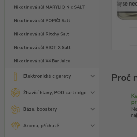
Nikotinová sůl MARYLIQ Nic SALT
Nikotinová sůl POPIČ! Salt
Nikotinová sůl Ritchy Salt
Nikotinová sůl RIOT X Salt
Nikotinová sůl X4 Bar Juice
Elektronické cigarety
Žhavící hlavy, POD cartridge
K
p
Ne
Báze, boostery
na
Aroma, příchutě