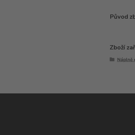
Původ zb
Zboží za
Náplně 