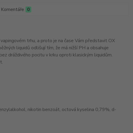
Komentáře
0
 vapingovém trhu, a proto je na čase Vám představit OX
žných liquidů odlišují tím, že má nižší PH a obsahuje
= bez dráždivého pocitu v krku oproti klasickým liquidům.
t.
enzylalkohol, nikotin benzoát, octová kyselina 0,79%, d-