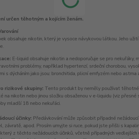
ní určen těhotným a kojícím ženám.
Varování
k obsahuje nikotin, který je vysoce návykovou látkou. Jeho užit
e.
kace:
E-liquid obsahuje nikotin a nedoporučuje se pro nekuřáky, ml
zdravotními problémy, například hypertenzí, srdeční chorobou, vy
i s dýcháním jako jsou: bronchitida, plicní emfyzém nebo astma 
o rizikové skupiny:
Tento produkt by neměly používat těhotné a
ké na nikotin nebo jinou složku obsaženou v e-liquidu (viz přesné 
oby mladší 18 nebo nekuřáci.
doucí účinky:
Předávkování může způsobit případné nežádoucí úč
l, závratě, apod. Prosím umyjte si ruce, pokud jste přišli s kapali
terý z těchto nežádoucích účinků, včetně případných vedlejších 