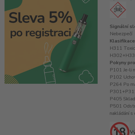
Signální s
Nebezpečí
Klasifikac
H311 Toxický
H302+H332 Z
Pokyny pro
P101 Je-li 
P102 Uchov
P264 Po man
P301+P312 
P405 Sklad
P501 Odstr
nakládání s
Vý