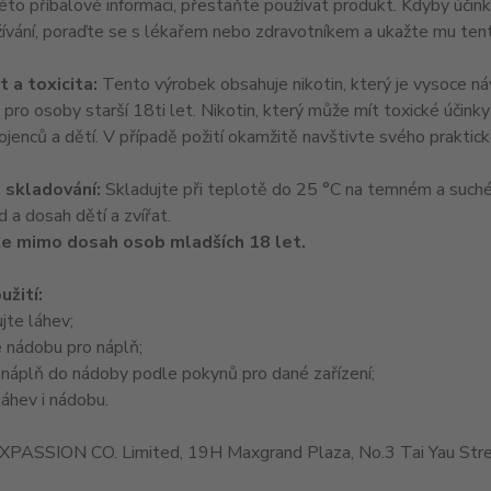
éto příbalové informaci, přestaňte používat produkt. Kdyby účink
žívání, poraďte se s lékařem nebo zdravotníkem a ukažte mu tent
 a toxicita:
Tento výrobek obsahuje nikotin, který je vysoce ná
pro osoby starší 18ti let. Nikotin, který může mít toxické účinky 
jenců a dětí. V případě požití okamžitě navštivte svého praktick
 skladování:
Skladujte při teplotě do 25 °C na temném a suché
 a dosah dětí a zvířat.
e mimo dosah osob mladších 18 let.
užití:
jte láhev;
 nádobu pro náplň;
 náplň do nádoby podle pokynů pro dané zařízení;
áhev i nádobu.
PASSION CO. Limited, 19H Maxgrand Plaza, No.3 Tai Yau Stre