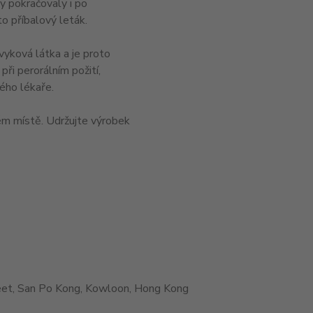
y pokračovaly i po
o příbalový leták.
vyková látka a je proto
při perorálním požití,
ého lékaře.
m místě. Udržujte výrobek
et, San Po Kong, Kowloon, Hong Kong