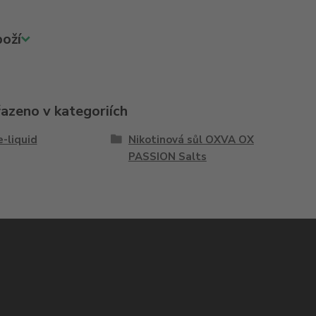
oží
řazeno v kategoriích
e-liquid
Nikotinová sůl OXVA OX
PASSION Salts