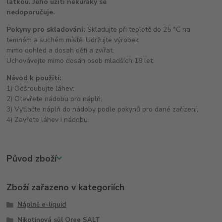
látkou. Jeho užití nekuřáky se
nedoporučuje.
Pokyny pro skladování:
Skladujte při teplotě do 25 °C na
temném a suchém místě. Udržujte výrobek
mimo dohled a dosah dětí a zvířat.
Uchovávejte mimo dosah osob mladších 18 let.
Návod k použití:
1) Odšroubujte láhev;
2) Otevřete nádobu pro náplň;
3) Vytlačte náplň do nádoby podle pokynů pro dané zařízení;
4) Zavřete láhev i nádobu.
Původ zboží
Zboží zařazeno v kategoriích
Náplně e-liquid
Nikotinová sůl Oree SALT