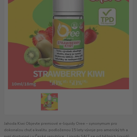
Jahoda Kiwi Objevte premiové e-liquidy Oree – synonymum pro
dokonalou chuť a kvalitu, podloženou 15 lety vývoje pro americký trh a
nyní dostupné i v České republice. Liquidy SALT se od běžných liquidů