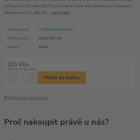
odlišují tím, že mají nižší PH a obsahují stále více oblíbenou a žádanou
nikotinovou sůl, díky kte...
celý popis
Dostupnost
✅ Skladem on-line
Měrná cena
22,50 Kč / ml
Balení
10 ml
225 Kč
/
ks
185,95 Kč
bez DPH
Přidat do košíku
🐕 Hlídat cenu / dostupnost