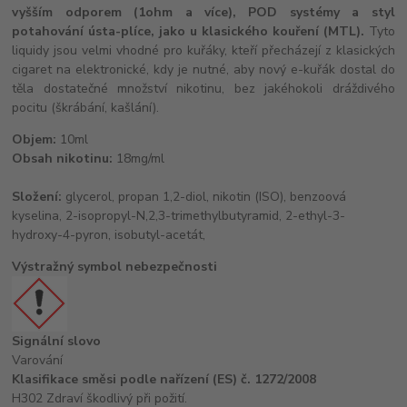
vyšším odporem (1ohm a více), POD systémy a styl
potahování ústa-plíce, jako u klasického kouření (MTL).
Tyto
liquidy jsou velmi vhodné pro kuřáky, kteří přecházejí z klasických
cigaret na elektronické, kdy je nutné, aby nový e-kuřák dostal do
těla dostatečné množství nikotinu, bez jakéhokoli dráždivého
pocitu (škrábání, kašlání).
Objem:
10ml
Obsah nikotinu:
18mg/ml
Složení:
glycerol, propan 1,2-diol, nikotin (ISO), benzoová
kyselina, 2-isopropyl-N,2,3-trimethylbutyramid, 2-ethyl-3-
hydroxy-4-pyron, isobutyl-acetát,
Výstražný symbol nebezpečnosti
Signální slovo
Varování
Klasifikace směsi podle nařízení (ES) č. 1272/2008
H302 Zdraví škodlivý při požití.