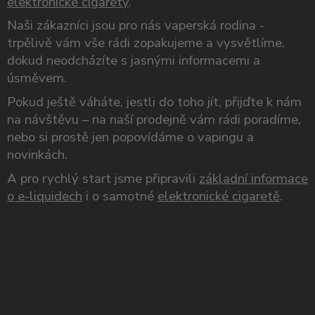
elektronické cigarety
.
Naši zákazníci jsou pro nás vaperská rodina -
trpělivě vám vše rádi zopakujeme a vysvětlíme,
dokud neodcházíte s jasnými informacemi a
úsměvem.
Pokud ještě váháte, jestli do toho jít, přijďte k nám
na návštěvu – na naší prodejně vám rádi poradíme,
nebo si prostě jen popovídáme o vapingu a
novinkách.
A pro rychlý start jsme připravili
základní informace
o e-liquidech
i o samotné
elektronické cigaretě
.