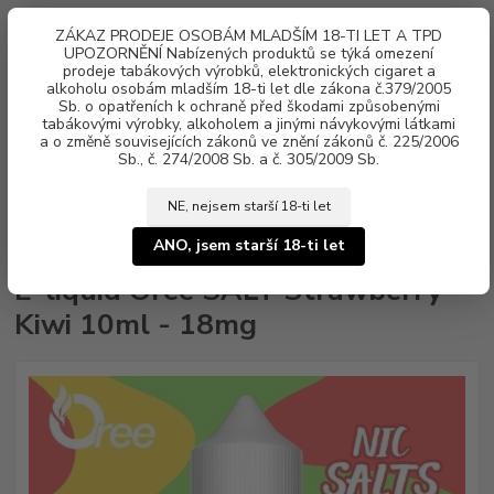
0
ks
ZÁKAZ PRODEJE OSOBÁM MLADŠÍM 18-TI LET A TPD
za
0 Kč
UPOZORNĚNÍ Nabízených produktů se týká omezení
prodeje tabákových výrobků, elektronických cigaret a
alkoholu osobám mladším 18-ti let dle zákona č.379/2005
Menu
Sb. o opatřeních k ochraně před škodami způsobenými
tabákovými výrobky, alkoholem a jinými návykovými látkami
a o změně souvisejících zákonů ve znění zákonů č. 225/2006
Sb., č. 274/2008 Sb. a č. 305/2009 Sb.
NE, nejsem starší 18-ti let
Úvod
Náplně e-liquid
Nikotinová sůl Oree SALT
E-liquid Oree SALT
Strawberry Kiwi 10ml - 18mg
ANO, jsem starší 18-ti let
E-liquid Oree SALT Strawberry
Kiwi 10ml - 18mg