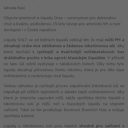
Jahoda Kiwi
Objevte premiové e-liquidy Oree – synonymum pro dokonalou
chuť a kvalitu, podloženou 15 lety vývoje pro americký trh a nyní
dostupné i v České republice.
Liquidy SALT se od běžných liquidů odlišují tím, že mají
nižší PH a
obsahují stále více oblíbenou a žádanou nikotinovou sůl
, díky
které dochází k
rychlejší a kvalitnější vstřebatelnosti bez
dráždivého pocitu v krku oproti klasickým liquidům
. V přírodě
se tato sůl volně vyskytuje v tabákových listech. Díky tomu tyto
liquidy obsahují přirozenou formu nikotinu, který je pro tělo lépe
vstřebatelný a nezkresluje chuť liquidu.
Velkou výhodou je rychlejší proces odpařování (nikotinová sůl se
odpařuje při nižších teplotách) a daleko lepší vstřebatelnost, díky
které je intenzita vapování nižší, takže spotřeba těchto liquidů s
nikotinovou solí je nižší, než u klasických liquidů na stejném
zařízení. Také se tím prodlužuje životnost žhavících hlav a snižuje
spotřeba baterie.
Liquidy s nikotinovou solí jsou nejvíce
vhodné pro zařízení s