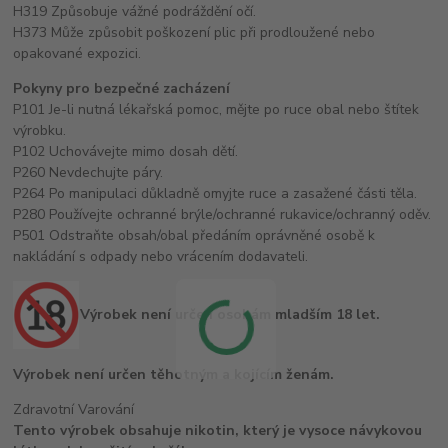
H319 Způsobuje vážné podráždění očí.
H373 Může způsobit poškození plic při prodloužené nebo
opakované expozici.
Pokyny pro bezpečné zacházení
P101 Je-li nutná lékařská pomoc, mějte po ruce obal nebo štítek
výrobku.
P102 Uchovávejte mimo dosah dětí.
P260 Nevdechujte páry.
P264 Po manipulaci důkladně omyjte ruce a zasažené části těla.
P280 Používejte ochranné brýle/ochranné rukavice/ochranný oděv.
P501 Odstraňte obsah/obal předáním oprávněné osobě k
nakládání s odpady nebo vrácením dodavateli.
Výrobek není určen osobám mladším 18 let.
Výrobek není určen těhotným a kojícím ženám.
Zdravotní Varování
Tento výrobek obsahuje nikotin, který je vysoce návykovou