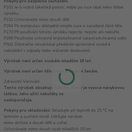
Pokyny pro bezpečné zacházení
P101 Je-li nutná lékařská pomoc, mějte po ruce obal nebo štítek
výrobku.
P102 Uchovávejte mimo dosah dětí.
P264 Po manipulaci důkladně omyjte ruce a zasažené části těla.
P270 Při používání tohoto výrobku nejezte, nepijte ani nekuřte.
P280 Používejte ochranné brýle/ochranné rukavice/ochranný oděv.
P501 Odstraňte obsah/obal předáním oprávněné osobě k
nakládání s odpady nebo vrácením dodavateli.
Výrobek není určen osobám mladším 18 let.
Výrobek není určen těhotným a kojícím ženám.
Zdravotní Varování
Tento výrobek obsahuje nikotin, který je vysoce návykovou
látkou. Jeho užití nekuřáky se
nedoporučuje.
Pokyny pro skladování:
Skladujte při teplotě do 25 °C na
temném a suchém místě. Udržujte výrobek
mimo dohled a dosah dětí a zvířat.
Uchovávejte mimo dosah osob mladších 18 let.