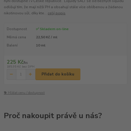
nyní dostupné i v České republice. Liquidy SALT se od běžných liquidů
odlišují tím, že mají nižší PH a obsahují stále více oblíbenou a žádanou
nikotinovou sůl, díky kte...
celý popis
Dostupnost
✅ Skladem on-line
Měrná cena
22,50 Kč / ml
Balení
10 ml
225 Kč
/
ks
185,95 Kč
bez DPH
Přidat do košíku
🐕 Hlídat cenu / dostupnost