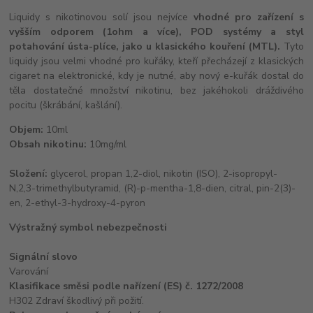
Liquidy s nikotinovou solí jsou nejvíce
vhodné pro zařízení s
vyšším odporem (1ohm a více), POD systémy a styl
potahování ústa-plíce, jako u klasického kouření (MTL).
Tyto
liquidy jsou velmi vhodné pro kuřáky, kteří přecházejí z klasických
cigaret na elektronické, kdy je nutné, aby nový e-kuřák dostal do
těla dostatečné množství nikotinu, bez jakéhokoli dráždivého
pocitu (škrábání, kašlání).
Objem:
10ml
Obsah nikotinu:
10mg/ml
Složení:
glycerol, propan 1,2-diol, nikotin (ISO), 2-isopropyl-
N,2,3-trimethylbutyramid, (R)-p-mentha-1,8-dien, citral, pin-2(3)-
en, 2-ethyl-3-hydroxy-4-pyron
Výstražný symbol nebezpečnosti
Signální slovo
Varování
Klasifikace směsi podle nařízení (ES) č. 1272/2008
H302 Zdraví škodlivý při požití.