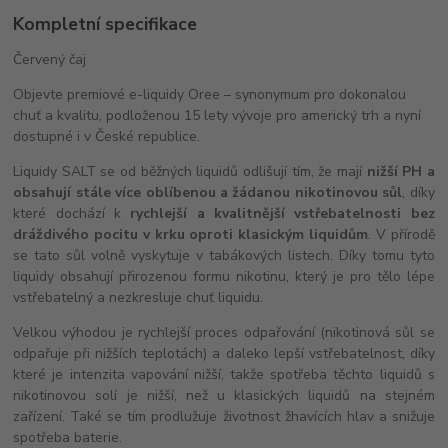
Kompletní specifikace
Červený čaj
Objevte premiové e-liquidy Oree – synonymum pro dokonalou
chuť a kvalitu, podloženou 15 lety vývoje pro americký trh a nyní
dostupné i v České republice.
Liquidy SALT se od běžných liquidů odlišují tím, že mají
nižší PH a
obsahují stále více oblíbenou a žádanou nikotinovou sůl
, díky
které dochází k
rychlejší a kvalitnější vstřebatelnosti bez
dráždivého pocitu v krku oproti klasickým liquidům
. V přírodě
se tato sůl volně vyskytuje v tabákových listech. Díky tomu tyto
liquidy obsahují přirozenou formu nikotinu, který je pro tělo lépe
vstřebatelný a nezkresluje chuť liquidu.
Velkou výhodou je rychlejší proces odpařování (nikotinová sůl se
odpařuje při nižších teplotách) a daleko lepší vstřebatelnost, díky
které je intenzita vapování nižší, takže spotřeba těchto liquidů s
nikotinovou solí je nižší, než u klasických liquidů na stejném
zařízení. Také se tím prodlužuje životnost žhavících hlav a snižuje
spotřeba baterie.