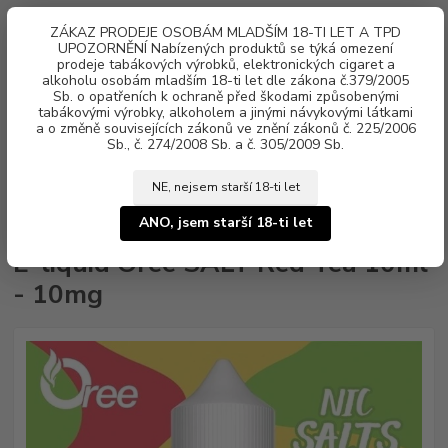
0
ks
ZÁKAZ PRODEJE OSOBÁM MLADŠÍM 18-TI LET A TPD
za
0 Kč
UPOZORNĚNÍ Nabízených produktů se týká omezení
prodeje tabákových výrobků, elektronických cigaret a
alkoholu osobám mladším 18-ti let dle zákona č.379/2005
Menu
Sb. o opatřeních k ochraně před škodami způsobenými
tabákovými výrobky, alkoholem a jinými návykovými látkami
a o změně souvisejících zákonů ve znění zákonů č. 225/2006
Sb., č. 274/2008 Sb. a č. 305/2009 Sb.
NE, nejsem starší 18-ti let
Úvod
Náplně e-liquid
Nikotinová sůl Oree SALT
E-liquid Oree SALT
Red Tea 10ml - 10mg
ANO, jsem starší 18-ti let
E-liquid Oree SALT Red Tea 10ml
- 10mg