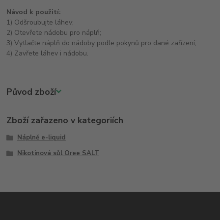
Návod k použití:
1) Odšroubujte láhev;
2) Otevřete nádobu pro náplň;
3) Vytlačte náplň do nádoby podle pokynů pro dané zařízení;
4) Zavřete láhev i nádobu.
Původ zboží
Zboží zařazeno v kategoriích
Náplně e-liquid
Nikotinová sůl Oree SALT