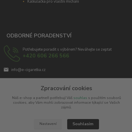
Kalkulačka pro vlastní míchání
ODBORNÉ PORADENSTVÍ
Potřebujete poradit s výběrem? Neváhejte se zeptat
+420 606 266 566
info@e-cigaretka.cz
Zpracování cookies
Náš e-shop a partneři potřebují Váš
souhlas
s použitím souborů
cookies, aby Vám mohli zobrazovat informace týkající se Vašich
zájmů.
Upravit sběr cookies.
Souhlasím
Nastavení
Copyright © 2010 - 2025
Miroslav Černý - MCx.cz
. Všechna práva vyhrazena.