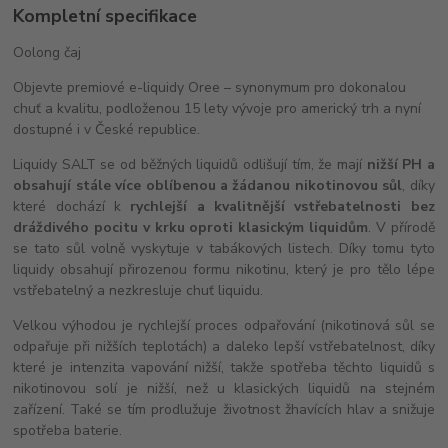
Kompletní specifikace
Oolong čaj
Objevte premiové e-liquidy Oree – synonymum pro dokonalou
chuť a kvalitu, podloženou 15 lety vývoje pro americký trh a nyní
dostupné i v České republice.
Liquidy SALT se od běžných liquidů odlišují tím, že mají
nižší PH a
obsahují stále více oblíbenou a žádanou nikotinovou sůl
, díky
které dochází k
rychlejší a kvalitnější vstřebatelnosti bez
dráždivého pocitu v krku oproti klasickým liquidům
. V přírodě
se tato sůl volně vyskytuje v tabákových listech. Díky tomu tyto
liquidy obsahují přirozenou formu nikotinu, který je pro tělo lépe
vstřebatelný a nezkresluje chuť liquidu.
Velkou výhodou je rychlejší proces odpařování (nikotinová sůl se
odpařuje při nižších teplotách) a daleko lepší vstřebatelnost, díky
které je intenzita vapování nižší, takže spotřeba těchto liquidů s
nikotinovou solí je nižší, než u klasických liquidů na stejném
zařízení. Také se tím prodlužuje životnost žhavících hlav a snižuje
spotřeba baterie.