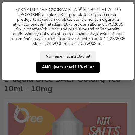
0
ks
ZÁKAZ PRODEJE OSOBÁM MLADŠÍM 18-TI LET A TPD
za
0 Kč
UPOZORNĚNÍ Nabízených produktů se týká omezení
prodeje tabákových výrobků, elektronických cigaret a
alkoholu osobám mladším 18-ti let dle zákona č.379/2005
Menu
Sb. o opatřeních k ochraně před škodami způsobenými
tabákovými výrobky, alkoholem a jinými návykovými látkami
a o změně souvisejících zákonů ve znění zákonů č. 225/2006
Sb., č. 274/2008 Sb. a č. 305/2009 Sb.
NE, nejsem starší 18-ti let
Úvod
Náplně e-liquid
Nikotinová sůl Oree SALT
E-liquid Oree SALT
Oolong Tea 10ml - 10mg
ANO, jsem starší 18-ti let
E-liquid Oree SALT Oolong Tea
10ml - 10mg