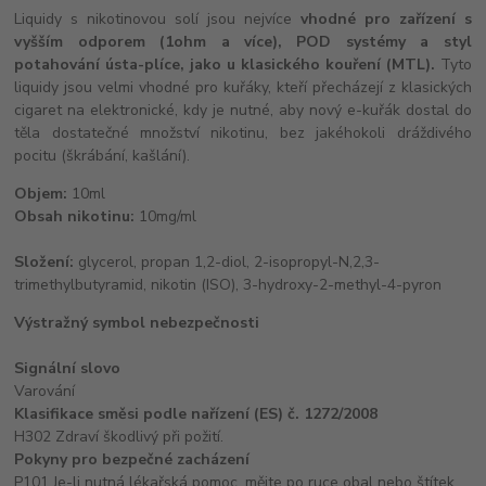
Liquidy s nikotinovou solí jsou nejvíce
vhodné pro zařízení s
vyšším odporem (1ohm a více), POD systémy a styl
potahování ústa-plíce, jako u klasického kouření (MTL).
Tyto
liquidy jsou velmi vhodné pro kuřáky, kteří přecházejí z klasických
cigaret na elektronické, kdy je nutné, aby nový e-kuřák dostal do
těla dostatečné množství nikotinu, bez jakéhokoli dráždivého
pocitu (škrábání, kašlání).
Objem:
10ml
Obsah nikotinu:
10mg/ml
Složení:
glycerol, propan 1,2-diol, 2-isopropyl-N,2,3-
trimethylbutyramid, nikotin (ISO), 3-hydroxy-2-methyl-4-pyron
Výstražný symbol nebezpečnosti
Signální slovo
Varování
Klasifikace směsi podle nařízení (ES) č. 1272/2008
H302 Zdraví škodlivý při požití.
Pokyny pro bezpečné zacházení
P101 Je-li nutná lékařská pomoc, mějte po ruce obal nebo štítek