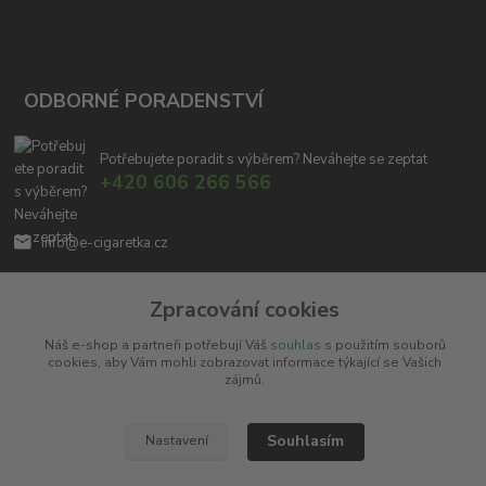
ODBORNÉ PORADENSTVÍ
Potřebujete poradit s výběrem? Neváhejte se zeptat
+420 606 266 566
info@e-cigaretka.cz
Zpracování cookies
Náš e-shop a partneři potřebují Váš
souhlas
s použitím souborů
cookies, aby Vám mohli zobrazovat informace týkající se Vašich
zájmů.
Upravit sběr cookies.
Souhlasím
Nastavení
Copyright © 2010 - 2025
Miroslav Černý - MCx.cz
. Všechna práva vyhrazena.
Vytvořeno na
Eshop-rychle.cz