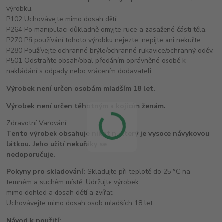
výrobku.
P102 Uchovávejte mimo dosah dětí.
P264 Po manipulaci důkladně omyjte ruce a zasažené části těla.
P270 Při používání tohoto výrobku nejezte, nepijte ani nekuřte.
P280 Používejte ochranné brýle/ochranné rukavice/ochranný oděv.
P501 Odstraňte obsah/obal předáním oprávněné osobě k
nakládání s odpady nebo vrácením dodavateli.
Výrobek není určen osobám mladším 18 let.
Výrobek není určen těhotným a kojícím ženám.
Zdravotní Varování
Tento výrobek obsahuje nikotin, který je vysoce návykovou
látkou. Jeho užití nekuřáky se
nedoporučuje.
Pokyny pro skladování:
Skladujte při teplotě do 25 °C na
temném a suchém místě. Udržujte výrobek
mimo dohled a dosah dětí a zvířat.
Uchovávejte mimo dosah osob mladších 18 let.
Návod k použití: