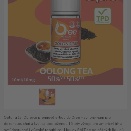
Oolong čaj Objevte premiové e-liquidy Oree – synonymum pro
dokonalou chuť a kvalitu, podloženou 15 lety vývoje pro americký trh a
nyní dostupné i v České republice. Liquidy SALT se od běžných liquidů