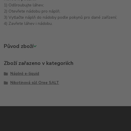
1) Odšroubujte láhev;
2) Otevřete nádobu pro náplň;
3) Vytlačte náplň do nádoby podle pokynů pro dané zařízení;
4) Zavřete láhev i nádobu.
Původ zboží
Zboží zařazeno v kategoriích
Náplně e-liquid
Nikotinová sůl Oree SALT