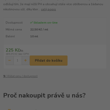
odlišují tím, že mají nižší PH a obsahují stále více oblíbenou a žádanou
nikotinovou sůl, díky kter...
celý popis
Dostupnost
✅ Skladem on-line
Měrná cena
22,50 Kč / ml
Balení
10 ml
225 Kč
/
ks
185,95 Kč
bez DPH
Přidat do košíku
🐕 Hlídat cenu / dostupnost