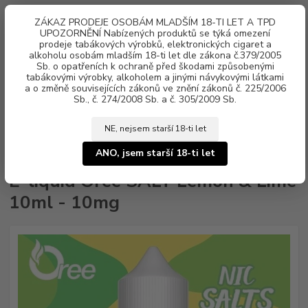
0
ks
ZÁKAZ PRODEJE OSOBÁM MLADŠÍM 18-TI LET A TPD
za
0 Kč
UPOZORNĚNÍ Nabízených produktů se týká omezení
prodeje tabákových výrobků, elektronických cigaret a
alkoholu osobám mladším 18-ti let dle zákona č.379/2005
Menu
Sb. o opatřeních k ochraně před škodami způsobenými
tabákovými výrobky, alkoholem a jinými návykovými látkami
a o změně souvisejících zákonů ve znění zákonů č. 225/2006
Sb., č. 274/2008 Sb. a č. 305/2009 Sb.
NE, nejsem starší 18-ti let
Úvod
Náplně e-liquid
Nikotinová sůl Oree SALT
E-liquid Oree SALT
Lemon & Lime 10ml - 10mg
ANO, jsem starší 18-ti let
E-liquid Oree SALT Lemon & Lime
10ml - 10mg