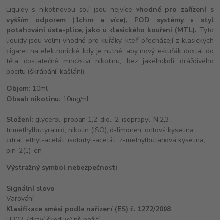
Liquidy s nikotinovou solí jsou nejvíce
vhodné pro zařízení s
vyšším odporem (1ohm a více), POD systémy a styl
potahování ústa-plíce, jako u klasického kouření (MTL).
Tyto
liquidy jsou velmi vhodné pro kuřáky, kteří přecházejí z klasických
cigaret na elektronické, kdy je nutné, aby nový e-kuřák dostal do
těla dostatečné množství nikotinu, bez jakéhokoli dráždivého
pocitu (škrábání, kašlání).
Objem:
10ml
Obsah nikotinu:
10mg/ml
Složení:
glycerol, propan 1,2-diol, 2-isopropyl-N,2,3-
trimethylbutyramid, nikotin (ISO), d-limonen, octová kyselina,
citral, ethyl-acetát, isobutyl-acetát, 2-methylbutanová kyselina,
pin-2(3)-en
Výstražný symbol nebezpečnosti
Signální slovo
Varování
Klasifikace směsi podle nařízení (ES) č. 1272/2008
H302 Zdraví škodlivý při požití.