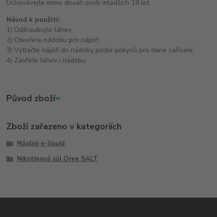
Uchovávejte mimo dosah osob mladších 18 let.
Návod k použití:
1) Odšroubujte láhev;
2) Otevřete nádobu pro náplň;
3) Vytlačte náplň do nádoby podle pokynů pro dané zařízení;
4) Zavřete láhev i nádobu.
Původ zboží
Zboží zařazeno v kategoriích
Náplně e-liquid
Nikotinová sůl Oree SALT