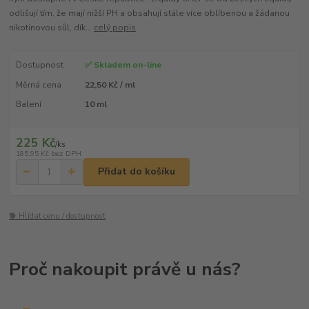
odlišují tím, že mají nižší PH a obsahují stále více oblíbenou a žádanou
nikotinovou sůl, dík...
celý popis
Dostupnost
✅ Skladem on-line
Měrná cena
22,50 Kč / ml
Balení
10 ml
225 Kč
/
ks
185,95 Kč
bez DPH
Přidat do košíku
🐕 Hlídat cenu / dostupnost