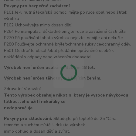
Pokyny pro bezpečné zacházení
P101 Je-li nutná lékařská pomoc, mějte po ruce obal nebo štítek
výrobku.
P102 Uchovávejte mimo dosah dětí.
P264 Po manipulaci důkladně omyjte ruce a zasažené části těla.
P270 Při používání tohoto výrobku nejezte, nepijte ani nekuřte.
P280 Používejte ochranné brýle/ochranné rukavice/ochranný oděv.
P501 Odstraňte obsah/obal předáním oprávněné osobě k
nakládání s odpady nebo vrácením dodavateli.
Výrobek není určen osobám mladším 18 let.
Výrobek není určen těhotným a kojícím ženám.
Zdravotní Varování
Tento výrobek obsahuje nikotin, který je vysoce návykovou
látkou. Jeho užití nekuřáky se
nedoporučuje.
Pokyny pro skladování:
Skladujte při teplotě do 25 °C na
temném a suchém místě. Udržujte výrobek
mimo dohled a dosah dětí a zvířat.