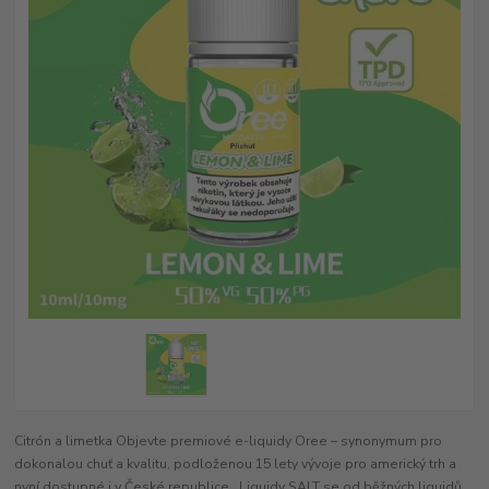
Citrón a limetka Objevte premiové e-liquidy Oree – synonymum pro
dokonalou chuť a kvalitu, podloženou 15 lety vývoje pro americký trh a
nyní dostupné i v České republice. Liquidy SALT se od běžných liquidů