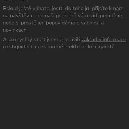
Pokud ještě váháte, jestli do toho jít, přijďte k nám
na návštěvu – na naší prodejně vám rádi poradíme,
nebo si prostě jen popovídáme o vapingu a
novinkách.
A pro rychlý start jsme připravili
základní informace
o e-liquidech
i o samotné
elektronické cigaretě
.