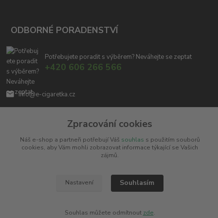
ODBORNÉ PORADENSTVÍ
Potřebujete poradit s výběrem? Neváhejte se zeptat
+420 606 266 566
info@e-cigaretka.cz
Zpracování cookies
Náš e-shop a partneři potřebují Váš
souhlas
s použitím souborů
cookies, aby Vám mohli zobrazovat informace týkající se Vašich
zájmů.
Upravit sběr cookies.
Souhlasím
Nastavení
Copyright © 2010 - 2025
Miroslav Černý - MCx.cz
. Všechna práva vyhrazena.
Vytvořeno na
Eshop-rychle.cz
Souhlas můžete odmítnout
zde
.