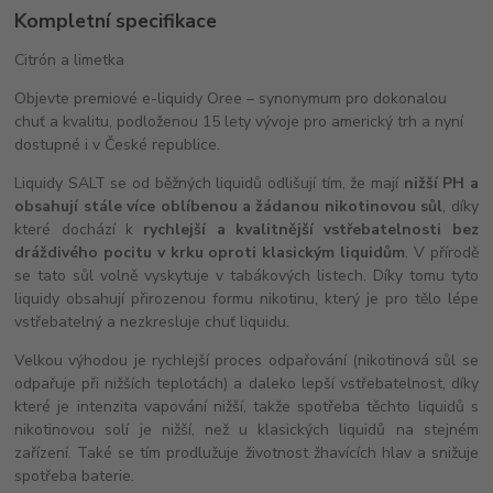
Kompletní specifikace
Citrón a limetka
Objevte premiové e-liquidy Oree – synonymum pro dokonalou
chuť a kvalitu, podloženou 15 lety vývoje pro americký trh a nyní
dostupné i v České republice.
Liquidy SALT se od běžných liquidů odlišují tím, že mají
nižší PH a
obsahují stále více oblíbenou a žádanou nikotinovou sůl
, díky
které dochází k
rychlejší a kvalitnější vstřebatelnosti bez
dráždivého pocitu v krku oproti klasickým liquidům
. V přírodě
se tato sůl volně vyskytuje v tabákových listech. Díky tomu tyto
liquidy obsahují přirozenou formu nikotinu, který je pro tělo lépe
vstřebatelný a nezkresluje chuť liquidu.
Velkou výhodou je rychlejší proces odpařování (nikotinová sůl se
odpařuje při nižších teplotách) a daleko lepší vstřebatelnost, díky
které je intenzita vapování nižší, takže spotřeba těchto liquidů s
nikotinovou solí je nižší, než u klasických liquidů na stejném
zařízení. Také se tím prodlužuje životnost žhavících hlav a snižuje
spotřeba baterie.