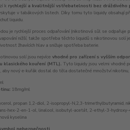
zí k
rychlejší a kvalitnější vstřebatelnosti bez dráždivého
skytuje v tabákových listech. Díky tomu tyto liquidy obsahují př
chuť liquidu.
ou je rychlejší proces odpařování (nikotinová sůl se odpařuje př
 vapování nižší, takže spotřeba těchto liquidů s nikotinovou solí j
ivotnost žhavících hlav a snižuje spotřeba baterie.
kotinovou solí jsou nejvíce
vhodné pro zařízení s vyšším odpo
 u klasického kouření (MTL).
Tyto liquidy jsou velmi vhodné pro
, aby nový e-kuřák dostal do těla dostatečné množství nikotinu, b
ml
tinu:
18mg/ml
cerol, propan 1,2-diol, 2-isopropyl-N,2,3-trimethylbutyramid, ni
ans-hex-2-en-1-ol, linalool, isobutyl-acetát, 2-ethyl-3-hydroxy-
ová kyselina
 symbol nebezpečnosti