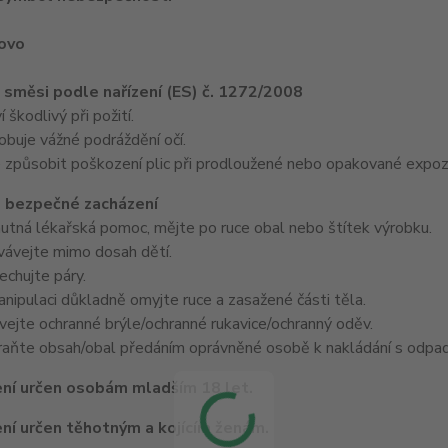
lovo
e směsi podle nařízení (ES) č. 1272/2008
škodlivý při požití.
uje vážné podráždění očí.
působit poškození plic při prodloužené nebo opakované expozi
 bezpečné zacházení
nutná lékařská pomoc, mějte po ruce obal nebo štítek výrobku.
ávejte mimo dosah dětí.
chujte páry.
ipulaci důkladně omyjte ruce a zasažené části těla.
ejte ochranné brýle/ochranné rukavice/ochranný oděv.
ňte obsah/obal předáním oprávněné osobě k nakládání s odpad
ní určen osobám mladším 18 let.
ní určen těhotným a kojícím ženám.