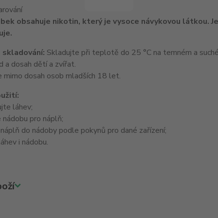
arování
bek obsahuje nikotin, který je vysoce návykovou látkou. Je
je.
 skladování:
Skladujte při teplotě do 25 °C na temném a suché
 a dosah dětí a zvířat.
 mimo dosah osob mladších 18 let.
užití:
jte láhev;
 nádobu pro náplň;
 náplň do nádoby podle pokynů pro dané zařízení;
áhev i nádobu.
oží