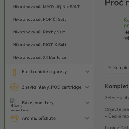
Nikotinová sůl MARYLIQ Nic SALT
K
Nikotinová sůl POPIČ! Salt
p
Ne
Nikotinová sůl Ritchy Salt
na
Nikotinová sůl RIOT X Salt
Nikotinová sůl X4 Bar Juice
Komplet
Elektronické cigarety
Kompletn
Žhavící hlavy, POD cartridge
Zelené jabl
Báze, boostery
Objevte pre
v České rep
Aroma, příchutě
Liquidy SAL