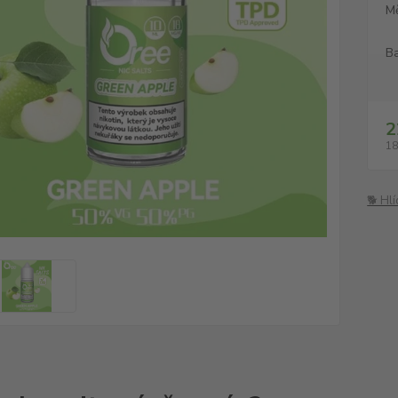
M
Ba
2
18
🐕 Hl