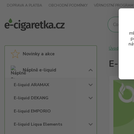
DOPRAVA A PLATBA
OBCHODNÍ PODMÍNKY
VĚRNOSTNÍ PROGRAM
ml
p
ná
Úvod
Nápl
Novinky a akce
E-liq
Náplně e-liquid
E-liquid ARAMAX
E-liquid DEKANG
E-liquid EMPORIO
E-liquid Liqua Elements