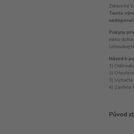
Zdravotní V
Tento výro
nedoporuču
Pokyny pro
mimo dohled
Uchovávejte
Návod k po
1) Odšroubu
2) Otevřete
3) Vytlačte
4) Zavřete l
Původ zb