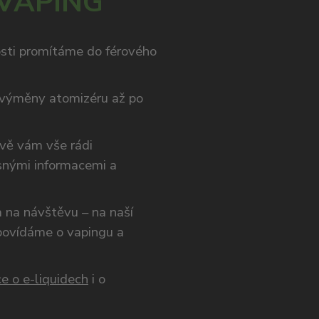
 VAPING
osti promítáme do férového
výměny atomizéru až po
ivě vám vše rádi
snými informacemi a
ám na návštěvu – na naší
opovídáme o vapingu a
e o e-liquidech
i o