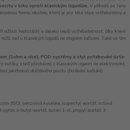
 pocitu v krku oproti klasickým liquidům
. V přírodě se tato
irozenou formu nikotinu, který je pro tělo lépe vstřebatelný a
i nižších teplotách) a daleko lepší vstřebatelnost, díky které
e nižší, než u klasických liquidů na stejném zařízení. Také se tím
rem (1ohm a více), POD systémy a styl potahování ústa-
 kuřáky, kteří přecházejí z klasických cigaret na elektronické,
ez jakéhokoli dráždivého pocitu (škrábání, kašlání).
kotin (ISO), benzoová kyselina, isopentyl-acetát, octová
4-pyron, n-butyl-acetát, butan-1-ol, propyl-acetát, 2-