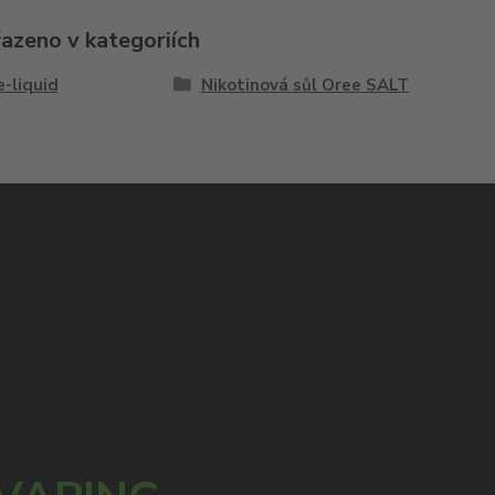
řazeno v kategoriích
e-liquid
Nikotinová sůl Oree SALT