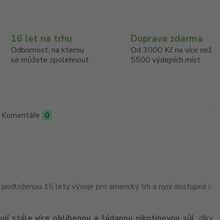
16 let na trhu
Doprava zdarma
Odbornost, na kterou
Od 3000 Kč na více než
se můžete spolehnout
5500 výdejních míst
Komentáře
0
podloženou 15 lety vývoje pro americký trh a nyní dostupné i
ují stále více oblíbenou a žádanou nikotinovou sůl
, díky