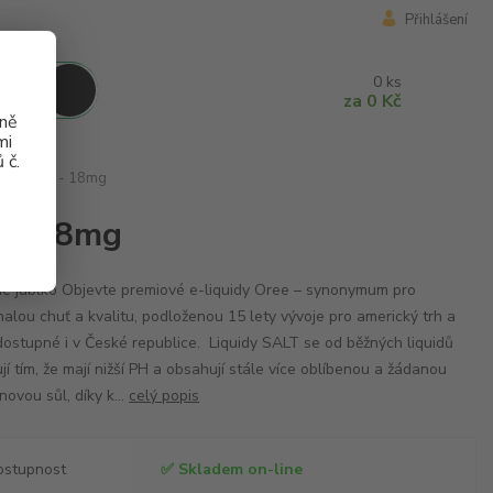
Přihlášení
0
ks
za
0 Kč
aně
mi
 č.
ple 10ml - 18mg
l - 18mg
é jablko Objevte premiové e-liquidy Oree – synonymum pro
alou chuť a kvalitu, podloženou 15 lety vývoje pro americký trh a
dostupné i v České republice. Liquidy SALT se od běžných liquidů
ují tím, že mají nižší PH a obsahují stále více oblíbenou a žádanou
inovou sůl, díky k...
celý popis
ostupnost
✅ Skladem on-line