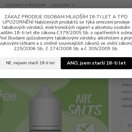
KONTAKTY A PRODEJNY
MAGAZÍN
ZÁKAZ PRODEJE OSOBÁM MLADŠÍM 18-TI LET A TPD
UPOZORNĚNÍ Nabízených produktů se týká omezení prodeje
tabákových výrobků, elektronických cigaret a alkoholu osobám
adším 18-ti let dle zákona č.379/2005 Sb. o opatřeních k ochr
řed škodami způsobenými tabákovými výrobky, alkoholem a jiný
vykovými látkami a o změně souvisejících zákonů ve znění zákonů
ně e-liquid
Nikotinová sůl Oree SALT
E-liquid Oree SALT Green Ap
225/2006 Sb., č. 274/2008 Sb. a č. 305/2009 Sb.
uid Oree SALT Green Apple 10m
ANO, jsem starší 18-ti let
NE, nejsem starší 18-ti let
Zelen
dokon
nyní 
odliš
nikot
D