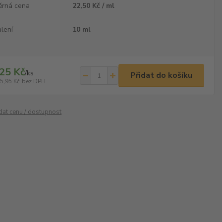
ěrná cena
22,50 Kč / ml
lení
10 ml
25 Kč
/
ks
Přidat do košíku
5,95 Kč
bez DPH
ídat cenu / dostupnost