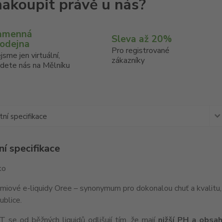
amenná
Sleva až 20%
rodejna
Pro registrované
jsme jen virtuální,
zákazníky
jdete nás na Mělníku
ní specifikace
í specifikace
ko
miové e-liquidy Oree – synonymum pro dokonalou chuť a kvalitu, 
ublice.
T se od běžných liquidů odlišují tím, že mají
nižší PH a obsah