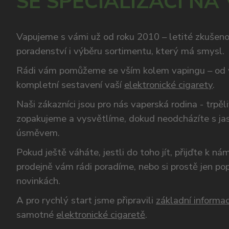
SE SPECIALIZACÍ NA
Vapujeme s vámi už od roku 2010 – letité zkušen
poradenství i výběru sortimentu, který má smysl.
Rádi vám pomůžeme se vším kolem vapingu – od 
kompletní sestavení vaší
elektronické cigarety
.
Naši zákazníci jsou pro nás vaperská rodina - trpěl
zopakujeme a vysvětlíme, dokud neodcházíte s ja
úsměvem.
Pokud ještě váháte, jestli do toho jít, přijďte k n
prodejně vám rádi poradíme, nebo si prostě jen p
novinkách.
A pro rychlý start jsme připravili
základní informac
samotné
elektronické cigaretě
.