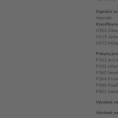
Signální s
Varování
Klasifikac
H302 Zdraví 
H319 Způsob
H373 Může z
Pokyny pro
P101 Je-li 
P102 Uchov
P260 Nevde
P264 Po man
P280 Použív
P501 Odstra
Výrobek ne
Výrobek ne