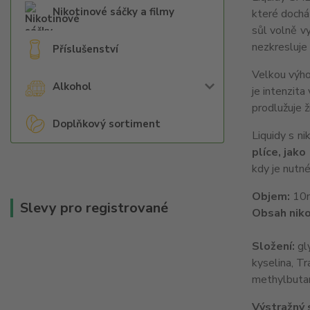
Nikotinové sáčky a filmy
které dochá
sůl volně vy
nezkresluje 
Příslušenství
Velkou výhod
Alkohol
je intenzita
prodlužuje ž
Doplňkový sortiment
Liquidy s ni
plíce, jako
kdy je nutné
Objem:
10
Slevy pro registrované
Obsah niko
Složení:
gly
kyselina, Tr
methylbutan
Výstražný