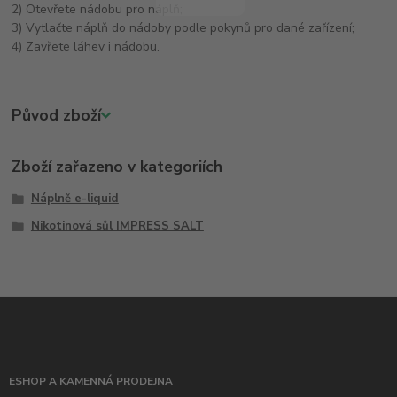
2) Otevřete nádobu pro náplň;
3) Vytlačte náplň do nádoby podle pokynů pro dané zařízení;
4) Zavřete láhev i nádobu.
Původ zboží
Zboží zařazeno v kategoriích
Náplně e-liquid
Nikotinová sůl IMPRESS SALT
ESHOP A KAMENNÁ PRODEJNA