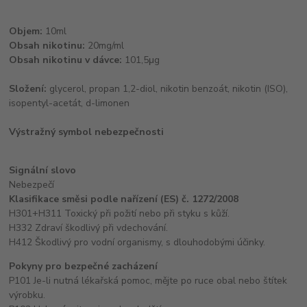
Objem:
10ml
Obsah nikotinu:
20mg/ml
Obsah nikotinu v dávce:
101,5μg
Složení:
glycerol, propan 1,2-diol, nikotin benzoát, nikotin (ISO),
isopentyl-acetát, d-limonen
Výstražný symbol nebezpečnosti
Signální slovo
Nebezpečí
Klasifikace směsi podle nařízení (ES) č. 1272/2008
H301+H311 Toxický při požití nebo při styku s kůží.
H332 Zdraví škodlivý při vdechování.
H412 Škodlivý pro vodní organismy, s dlouhodobými účinky.
Pokyny pro bezpečné zacházení
P101 Je-li nutná lékařská pomoc, mějte po ruce obal nebo štítek
výrobku.