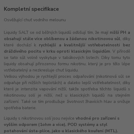
Kompletní specifikace
Osvěžující chuť vodního melounu
Liquidy SALT se od běžných liquidů odlišují tím, že mají
nižší PH a
obsahují stále více oblíbenou a žádanou nikotinovou sůl
, díky
které dochází k
rychlejší a kvalitnější vstřebatelnosti bez
dráždivého pocitu v krku oproti klasickým liquidům
. V přírodě
se tato sůl volně vyskytuje v tabákových listech. Díky tomu tyto
liquidy obsahují přirozenou formu nikotinu, který je pro tělo lépe
vstřebatelný a nezkresluje chuť liquidu.
Velkou výhodou je rychlejší proces odpařování (nikotinová sůl se
odpařuje při nižších teplotách) a daleko lepší vstřebatelnost, díky
které je intenzita vapování nižší, takže spotřeba těchto liquidů s
nikotinovou solí je nižší, než u klasických liquidů na stejném
zařízení. Také se tím prodlužuje životnost žhavících hlav a snižuje
spotřeba baterie.
Liquidy s nikotinovou solí jsou nejvíce
vhodné pro zařízení s
vyšším odporem (1ohm a více), POD systémy a styl
potahování ústa-plíce, jako u klasického kouření (MTL).