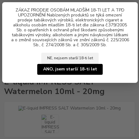
0
ks
ZÁKAZ PRODEJE OSOBÁM MLADŠÍM 18-TI LET A TPD
za
0 Kč
UPOZORNĚNÍ Nabízených produktů se týká omezení
prodeje tabákových výrobků, elektronických cigaret a
alkoholu osobám mladším 18-ti let dle zákona č.379/2005
Menu
Sb. o opatřeních k ochraně před škodami způsobenými
tabákovými výrobky, alkoholem a jinými návykovými látkami
a o změně souvisejících zákonů ve znění zákonů č. 225/2006
Sb., č. 274/2008 Sb. a č. 305/2009 Sb.
NE, nejsem starší 18-ti let
Úvod
Náplně e-liquid
Nikotinová sůl IMPRESS SALT
E-liquid
IMPRESS SALT Watermelon 10ml - 20mg
ANO, jsem starší 18-ti let
E-liquid IMPRESS SALT
Watermelon 10ml - 20mg