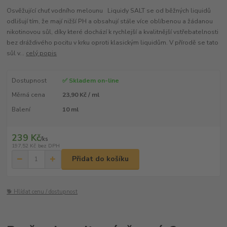
Osvěžující chuť vodního melounu Liquidy SALT se od běžných liquidů
odlišují tím, že mají nižší PH a obsahují stále více oblíbenou a žádanou
nikotinovou sůl, díky které dochází k rychlejší a kvalitnější vstřebatelnosti
bez dráždivého pocitu v krku oproti klasickým liquidům. V přírodě se tato
sůl v...
celý popis
Dostupnost
✅ Skladem on-line
Měrná cena
23,90 Kč / ml
Balení
10 ml
239 Kč
/
ks
197,52 Kč
bez DPH
Přidat do košíku
🐕 Hlídat cenu / dostupnost