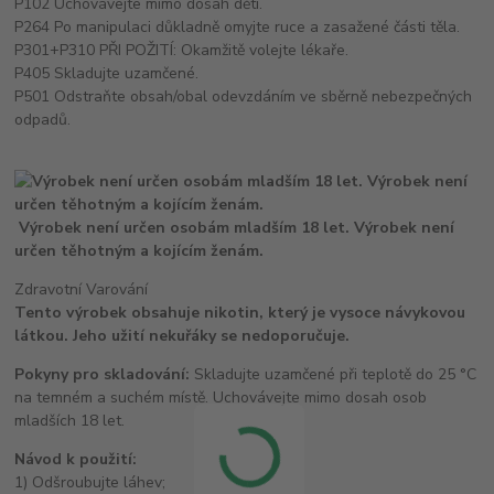
P102 Uchovávejte mimo dosah dětí.
P264 Po manipulaci důkladně omyjte ruce a zasažené části těla.
P301+P310 PŘI POŽITÍ: Okamžitě volejte lékaře.
P405 Skladujte uzamčené.
P501 Odstraňte obsah/obal odevzdáním ve sběrně nebezpečných
odpadů.
Výrobek není určen osobám mladším 18 let. Výrobek není
určen těhotným a kojícím ženám.
Zdravotní Varování
Tento výrobek obsahuje nikotin, který je vysoce návykovou
látkou. Jeho užití nekuřáky se nedoporučuje.
Pokyny pro skladování:
Skladujte uzamčené při teplotě do 25 °C
na temném a suchém místě. Uchovávejte mimo dosah osob
mladších 18 let.
Návod k použití:
1) Odšroubujte láhev;