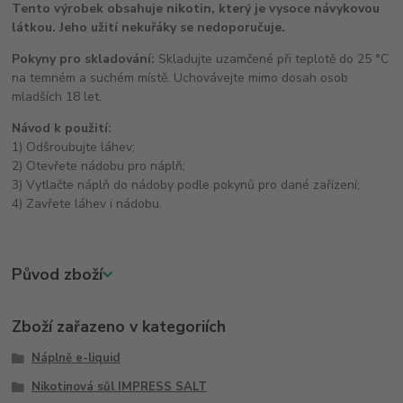
Tento výrobek obsahuje nikotin, který je vysoce návykovou
látkou. Jeho užití nekuřáky se nedoporučuje.
Pokyny pro skladování:
Skladujte uzamčené při teplotě do 25 °C
na temném a suchém místě. Uchovávejte mimo dosah osob
mladších 18 let.
Návod k použití:
1) Odšroubujte láhev;
2) Otevřete nádobu pro náplň;
3) Vytlačte náplň do nádoby podle pokynů pro dané zařízení;
4) Zavřete láhev i nádobu.
Původ zboží
Zboží zařazeno v kategoriích
Náplně e-liquid
Nikotinová sůl IMPRESS SALT