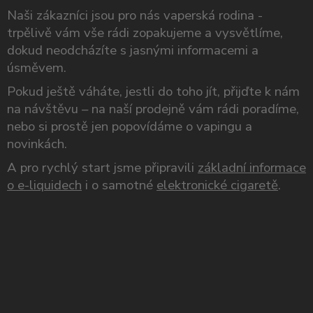
Naši zákazníci jsou pro nás vaperská rodina -
trpělivě vám vše rádi zopakujeme a vysvětlíme,
dokud neodcházíte s jasnými informacemi a
úsměvem.
Pokud ještě váháte, jestli do toho jít, přijďte k nám
na návštěvu – na naší prodejně vám rádi poradíme,
nebo si prostě jen popovídáme o vapingu a
novinkách.
A pro rychlý start jsme připravili
základní informace
o e-liquidech
i o samotné
elektronické cigaretě
.