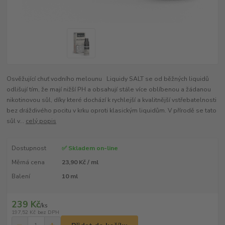
Osvěžující chuť vodního melounu Liquidy SALT se od běžných liquidů
odlišují tím, že mají nižší PH a obsahují stále více oblíbenou a žádanou
nikotinovou sůl, díky které dochází k rychlejší a kvalitnější vstřebatelnosti
bez dráždivého pocitu v krku oproti klasickým liquidům. V přírodě se tato
sůl v...
celý popis
Dostupnost
✅ Skladem on-line
Měrná cena
23,90 Kč / ml
Balení
10 ml
239 Kč
/
ks
197,52 Kč
bez DPH