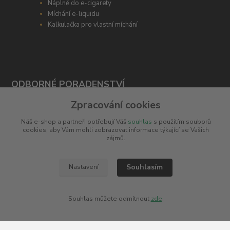
Náplně do e-cigarety
Míchání e-liquidu
Kalkulačka pro vlastní míchání
ODBORNÉ PORADENSTVÍ
Zpracování cookies
Potřebujete poradit s výběrem? Neváhejte se zeptat
+420 606 266 566
Náš e-shop a partneři potřebují Váš
souhlas
s použitím souborů
cookies, aby Vám mohli zobrazovat informace týkající se Vašich
zájmů.
info@e-cigaretka.cz
Souhlasím
Nastavení
Souhlas můžete odmítnout
zde
.
Upravit sběr cookies.