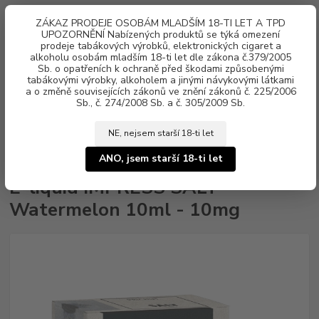
0
ks
ZÁKAZ PRODEJE OSOBÁM MLADŠÍM 18-TI LET A TPD
za
0 Kč
UPOZORNĚNÍ Nabízených produktů se týká omezení
prodeje tabákových výrobků, elektronických cigaret a
alkoholu osobám mladším 18-ti let dle zákona č.379/2005
Menu
Sb. o opatřeních k ochraně před škodami způsobenými
tabákovými výrobky, alkoholem a jinými návykovými látkami
a o změně souvisejících zákonů ve znění zákonů č. 225/2006
Sb., č. 274/2008 Sb. a č. 305/2009 Sb.
NE, nejsem starší 18-ti let
Úvod
Náplně e-liquid
Nikotinová sůl IMPRESS SALT
E-liquid
IMPRESS SALT Watermelon 10ml - 10mg
ANO, jsem starší 18-ti let
E-liquid IMPRESS SALT
Watermelon 10ml - 10mg