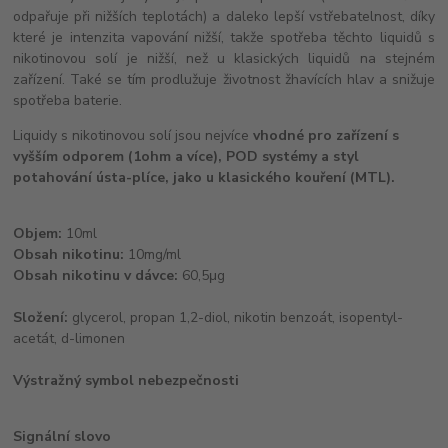
odpařuje při nižších teplotách) a daleko lepší vstřebatelnost, díky
které je intenzita vapování nižší, takže spotřeba těchto liquidů s
nikotinovou solí je nižší, než u klasických liquidů na stejném
zařízení. Také se tím prodlužuje životnost žhavících hlav a snižuje
spotřeba baterie.
Liquidy s nikotinovou solí jsou nejvíce
vhodné pro zařízení s
vyšším odporem (1ohm a více), POD systémy a styl
potahování ústa-plíce, jako u klasického kouření (MTL).
Objem:
10ml
Obsah nikotinu:
10mg/ml
Obsah nikotinu v dávce:
60,5μg
Složení:
glycerol, propan 1,2-diol, nikotin benzoát, isopentyl-
acetát, d-limonen
Výstražný symbol nebezpečnosti
Signální slovo