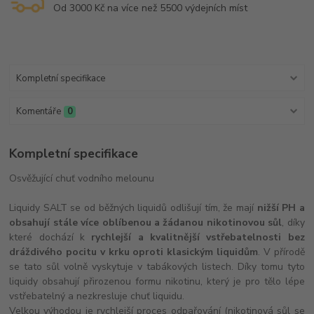
Od 3000 Kč na více než 5500 výdejních míst
Kompletní specifikace
Komentáře
0
Kompletní specifikace
Osvěžující chuť vodního melounu
Liquidy SALT se od běžných liquidů odlišují tím, že mají
nižší PH a
obsahují stále více oblíbenou a žádanou nikotinovou sůl
, díky
které dochází k
rychlejší a kvalitnější vstřebatelnosti bez
dráždivého pocitu v krku oproti klasickým liquidům
. V přírodě
se tato sůl volně vyskytuje v tabákových listech. Díky tomu tyto
liquidy obsahují přirozenou formu nikotinu, který je pro tělo lépe
vstřebatelný a nezkresluje chuť liquidu.
Velkou výhodou je rychlejší proces odpařování (nikotinová sůl se