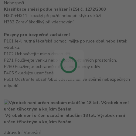
Nebezpečí
Klasifikace směsi podle nařízení (ES) č. 1272/2008
H301+H311 Toxický při požití nebo při styku s kůží.
H332 Zdraví škodlivý při vdechování.
Pokyny pro bezpečné zacházení
P101 Je-li nutná lékařská pomoc, mějte po ruce obal nebo štítek
výrobku.
P102 Uchovávejte mimo dosah dětí.
P271 Používejte venku nebo v dobře větraných prostorách.
P280 Používejte ochranné rukavice/ochranný oděv.
P405 Skladujte uzamčené.
P501 Odstraňte obsah/obal odevzdáním ve sběrně nebezpečných
odpadů.
Výrobek není určen osobám mladším 18 let. Výrobek není
určen těhotným a kojícím ženám.
Zdravotní Varování