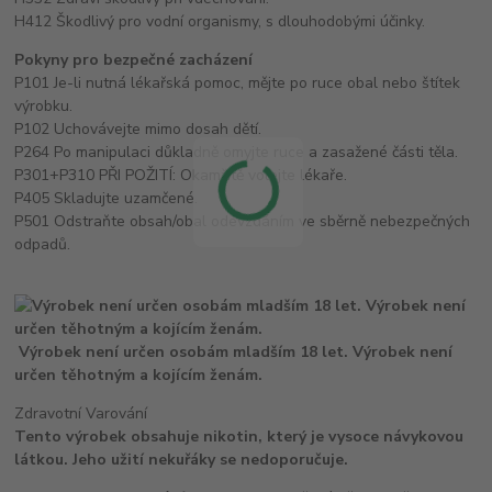
H412 Škodlivý pro vodní organismy, s dlouhodobými účinky.
Pokyny pro bezpečné zacházení
P101 Je-li nutná lékařská pomoc, mějte po ruce obal nebo štítek
výrobku.
P102 Uchovávejte mimo dosah dětí.
P264 Po manipulaci důkladně omyjte ruce a zasažené části těla.
P301+P310 PŘI POŽITÍ: Okamžitě volejte lékaře.
P405 Skladujte uzamčené.
P501 Odstraňte obsah/obal odevzdáním ve sběrně nebezpečných
odpadů.
Výrobek není určen osobám mladším 18 let. Výrobek není
určen těhotným a kojícím ženám.
Zdravotní Varování
Tento výrobek obsahuje nikotin, který je vysoce návykovou
látkou. Jeho užití nekuřáky se nedoporučuje.