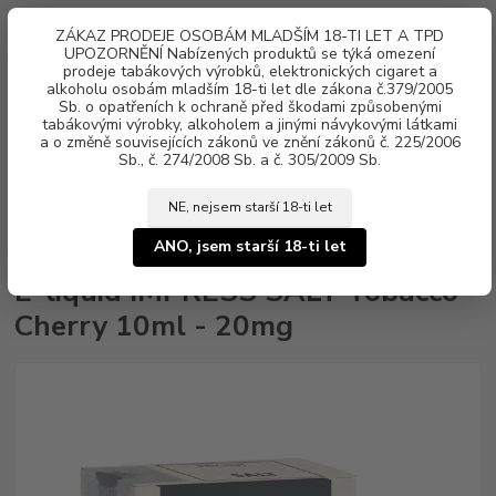
0
ks
ZÁKAZ PRODEJE OSOBÁM MLADŠÍM 18-TI LET A TPD
za
0 Kč
UPOZORNĚNÍ Nabízených produktů se týká omezení
prodeje tabákových výrobků, elektronických cigaret a
alkoholu osobám mladším 18-ti let dle zákona č.379/2005
Menu
Sb. o opatřeních k ochraně před škodami způsobenými
tabákovými výrobky, alkoholem a jinými návykovými látkami
a o změně souvisejících zákonů ve znění zákonů č. 225/2006
Sb., č. 274/2008 Sb. a č. 305/2009 Sb.
NE, nejsem starší 18-ti let
Úvod
Náplně e-liquid
Nikotinová sůl IMPRESS SALT
E-liquid
IMPRESS SALT Tobacco Cherry 10ml - 20mg
ANO, jsem starší 18-ti let
E-liquid IMPRESS SALT Tobacco
Cherry 10ml - 20mg