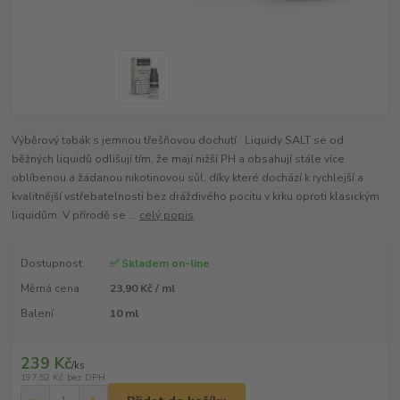
Výběrový tabák s jemnou třešňovou dochutí Liquidy SALT se od
běžných liquidů odlišují tím, že mají nižší PH a obsahují stále více
oblíbenou a žádanou nikotinovou sůl, díky které dochází k rychlejší a
kvalitnější vstřebatelnosti bez dráždivého pocitu v krku oproti klasickým
liquidům. V přírodě se ...
celý popis
Dostupnost
✅ Skladem on-line
Měrná cena
23,90 Kč / ml
Balení
10 ml
239 Kč
/
ks
197,52 Kč
bez DPH