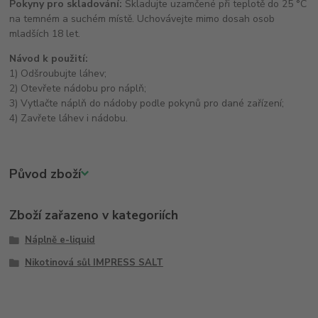
Pokyny pro skladování:
Skladujte uzamčené při teplotě do 25 °C
na temném a suchém místě. Uchovávejte mimo dosah osob
mladších 18 let.
Návod k použití:
1) Odšroubujte láhev;
2) Otevřete nádobu pro náplň;
3) Vytlačte náplň do nádoby podle pokynů pro dané zařízení;
4) Zavřete láhev i nádobu.
Původ zboží
Zboží zařazeno v kategoriích
Náplně e-liquid
Nikotinová sůl IMPRESS SALT