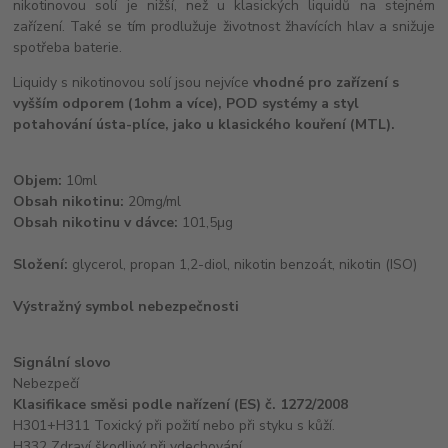
nikotinovou solí je nižší, než u klasických liquidů na stejném
zařízení. Také se tím prodlužuje životnost žhavících hlav a snižuje
spotřeba baterie.
Liquidy s nikotinovou solí jsou nejvíce
vhodné pro zařízení s
vyšším odporem (1ohm a více), POD systémy a styl
potahování ústa-plíce, jako u klasického kouření (MTL).
Objem:
10ml
Obsah nikotinu:
20mg/ml
Obsah nikotinu v dávce:
101,5μg
Složení:
glycerol, propan 1,2-diol, nikotin benzoát, nikotin (ISO)
Výstražný symbol nebezpečnosti
Signální slovo
Nebezpečí
Klasifikace směsi podle nařízení (ES) č. 1272/2008
H301+H311 Toxický při požití nebo při styku s kůží.
H332 Zdraví škodlivý při vdechování.