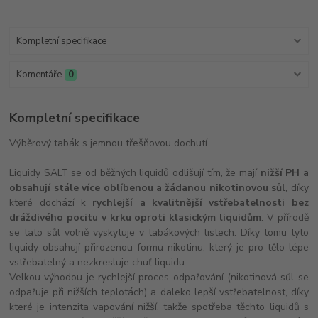
Kompletní specifikace
Komentáře
0
Kompletní specifikace
Výběrový tabák s jemnou třešňovou dochutí
Liquidy SALT se od běžných liquidů odlišují tím, že mají
nižší PH a
obsahují stále více oblíbenou a žádanou nikotinovou sůl
, díky
které dochází k
rychlejší a kvalitnější vstřebatelnosti bez
dráždivého pocitu v krku oproti klasickým liquidům
. V přírodě
se tato sůl volně vyskytuje v tabákových listech. Díky tomu tyto
liquidy obsahují přirozenou formu nikotinu, který je pro tělo lépe
vstřebatelný a nezkresluje chuť liquidu.
Velkou výhodou je rychlejší proces odpařování (nikotinová sůl se
odpařuje při nižších teplotách) a daleko lepší vstřebatelnost, díky
které je intenzita vapování nižší, takže spotřeba těchto liquidů s