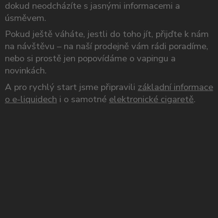
dokud neodcházíte s jasnými informacemi a
úsměvem.
Pokud ještě váháte, jestli do toho jít, přijďte k nám
na návštěvu – na naší prodejně vám rádi poradíme,
nebo si prostě jen popovídáme o vapingu a
novinkách.
A pro rychlý start jsme připravili
základní informace
o e-liquidech
i o samotné
elektronické cigaretě
.