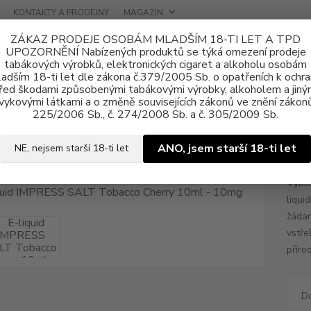
KONTAKTY A PRODEJNY
MAGAZÍN
ZÁKAZ PRODEJE OSOBÁM MLADŠÍM 18-TI LET A TPD
UPOZORNĚNÍ Nabízených produktů se týká omezení prodeje
tabákových výrobků, elektronických cigaret a alkoholu osobám
adším 18-ti let dle zákona č.379/2005 Sb. o opatřeních k ochr
řed škodami způsobenými tabákovými výrobky, alkoholem a jiný
vykovými látkami a o změně souvisejících zákonů ve znění zákonů
ně e-liquid
Nikotinová sůl IMPRESS SALT
E-liquid IMPRESS SALT T
225/2006 Sb., č. 274/2008 Sb. a č. 305/2009 Sb.
uid IMPRESS SALT Tobacco Cher
ANO, jsem starší 18-ti let
NE, nejsem starší 18-ti let
Výběr
liqui
žádan
vstře
přírod
D