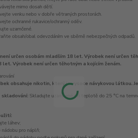
ávejte mimo dosah dětí.
ejte venku nebo v dobře větraných prostorách.
ejte ochranné rukavice/ochranný oděv.
ujte uzamčené.
aňte obsah/obal odevzdáním ve sběrně nebezpečných odpadů.
 let. Výrobek není určen těhotným a kojícím ženám.
arování
bek obsahuje nikotin, který je vysoce návykovou látkou. Je
 skladování:
Skladujte uzamčené při teplotě do 25 °C na tem
užití:
jte láhev;
 nádobu pro náplň;
 náplň do nádoby podle pokynů pro dané zařízení;