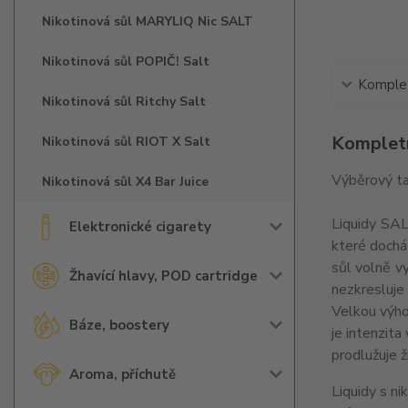
Nikotinová sůl MARYLIQ Nic SALT
Nikotinová sůl POPIČ! Salt
Komplet
Nikotinová sůl Ritchy Salt
Kompletn
Nikotinová sůl RIOT X Salt
Výběrový ta
Nikotinová sůl X4 Bar Juice
Liquidy SAL
Elektronické cigarety
které dochá
sůl volně vy
Žhavící hlavy, POD cartridge
nezkresluje 
Velkou výhod
Báze, boostery
je intenzita
prodlužuje ž
Aroma, příchutě
Liquidy s ni