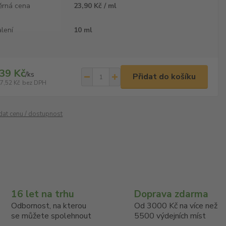
ěrná cena
23,90 Kč / ml
lení
10 ml
39 Kč
/
ks
Přidat do košíku
7,52 Kč
bez DPH
ídat cenu / dostupnost
16 let na trhu
Doprava zdarma
Odbornost, na kterou
Od 3000 Kč na více než
se můžete spolehnout
5500 výdejních míst