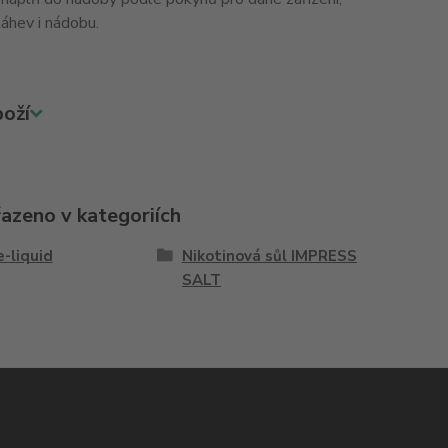
áhev i nádobu.
oží
řazeno v kategoriích
e-liquid
Nikotinová sůl IMPRESS
SALT