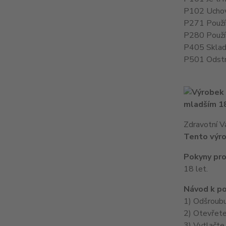
P102 Uchov
P271 Použív
P280 Použív
P405 Sklad
P501 Odstr
mladším 18
Zdravotní V
Tento výro
Pokyny pro
18 let.
Návod k po
1) Odšroubu
2) Otevřete
3) Vytlačte