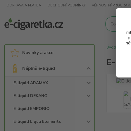
DOPRAVA A PLATBA
OBCHODNÍ PODMÍNKY
VĚRNOSTNÍ PROGRAM
ml
p
ná
Úvod
Nápl
Novinky a akce
E-liq
Náplně e-liquid
E-liquid ARAMAX
E-liquid DEKANG
E-liquid EMPORIO
E-liquid Liqua Elements