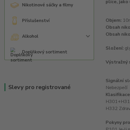
plíce, jako
Nikotinové sáčky a filmy
Objem:
10
Příslušenství
Obsah niko
Obsah niko
Alkohol
Složení:
gl
Doplňkový sortiment
Výstražný
Signální s
Slevy pro registrované
Nebezpečí
Klasifikac
H301+H311 T
H332 Zdraví
Pokyny pro
P101 Je-li 