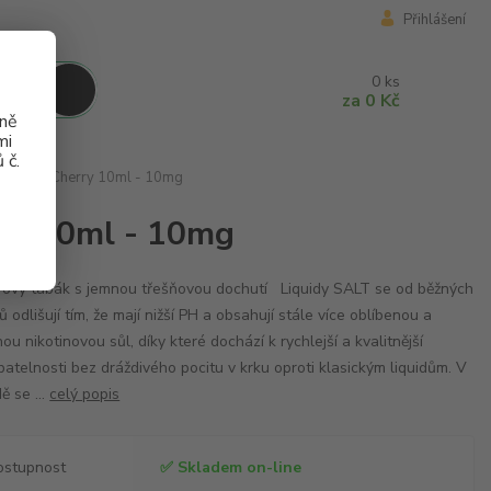
Přihlášení
0
ks
za
0 Kč
aně
mi
 č.
obacco Cherry 10ml - 10mg
ry 10ml - 10mg
ový tabák s jemnou třešňovou dochutí Liquidy SALT se od běžných
dů odlišují tím, že mají nižší PH a obsahují stále více oblíbenou a
ou nikotinovou sůl, díky které dochází k rychlejší a kvalitnější
batelnosti bez dráždivého pocitu v krku oproti klasickým liquidům. V
ě se ...
celý popis
ostupnost
✅ Skladem on-line