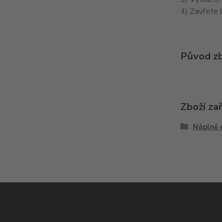
4) Zavřete l
Původ zb
Zboží za
Náplně 