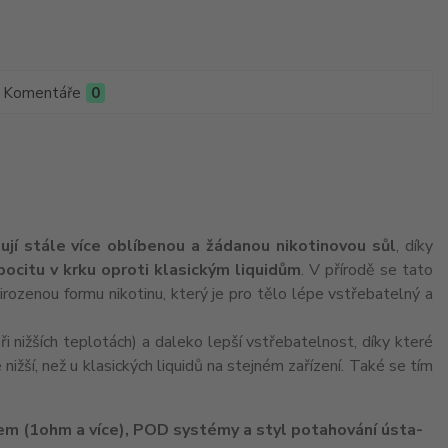
Komentáře
0
ují stále více oblíbenou a žádanou nikotinovou sůl
, díky
 pocitu v krku oproti klasickým liquidům
. V přírodě se tato
irozenou formu nikotinu, který je pro tělo lépe vstřebatelný a
i nižších teplotách) a daleko lepší vstřebatelnost, díky které
e nižší, než u klasických liquidů na stejném zařízení. Také se tím
em (1ohm a více), POD systémy a styl potahování ústa-