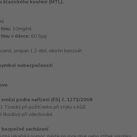
 u klasického kouření (MTL).
ml
tinu:
10mg/ml
tinu v dávce:
60,5μg
ycerol, propan 1,2-diol, nikotin benzoát
 symbol nebezpečnosti
lovo
e směsi podle nařízení (ES) č. 1272/2008
oxický při požití nebo při styku s kůží.
 škodlivý při vdechování.
 bezpečné zacházení
nutná lékařská pomoc, mějte po ruce obal nebo štítek výrobku.