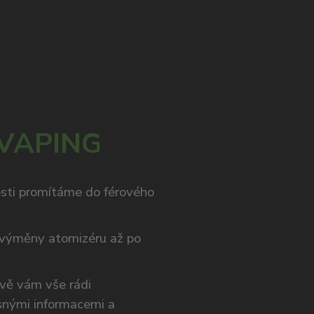
 VAPING
osti promítáme do férového
výměny atomizéru až po
ivě vám vše rádi
snými informacemi a