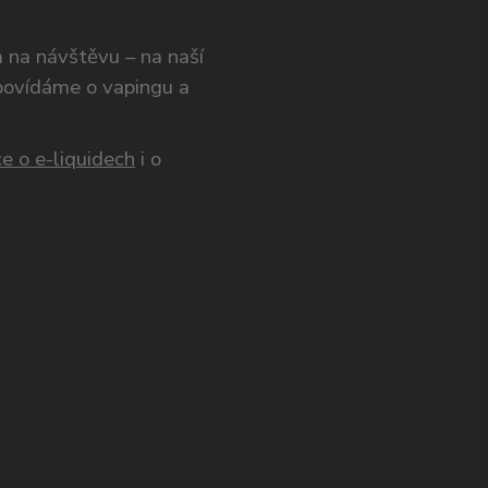
ám na návštěvu – na naší
opovídáme o vapingu a
e o e-liquidech
i o