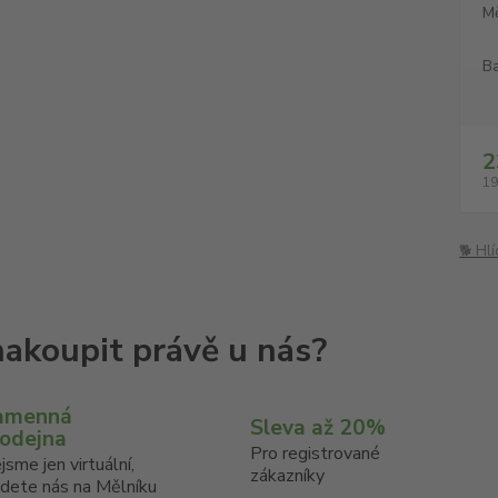
M
Ba
2
19
🐕 Hl
amenná
Sleva až 20%
rodejna
Pro registrované
jsme jen virtuální,
zákazníky
jdete nás na Mělníku