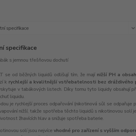
ní specifikace
í specifikace
bák s jemnou třešňovou dochutí
T se od běžných liquidů odlišují tím, že mají
nižší PH a obsah
zí k
rychlejší a kvalitnější vstřebatelnosti bez dráždivého
skytuje v tabákových listech. Díky tomu tyto liquidy obsahují př
chuť liquidu.
ou je rychlejší proces odpařování (nikotinová sůl se odpařuje př
 vapování nižší, takže spotřeba těchto liquidů s nikotinovou solí j
ivotnost žhavících hlav a snižuje spotřeba baterie.
kotinovou solí jsou nejvíce
vhodné pro zařízení s vyšším odpor