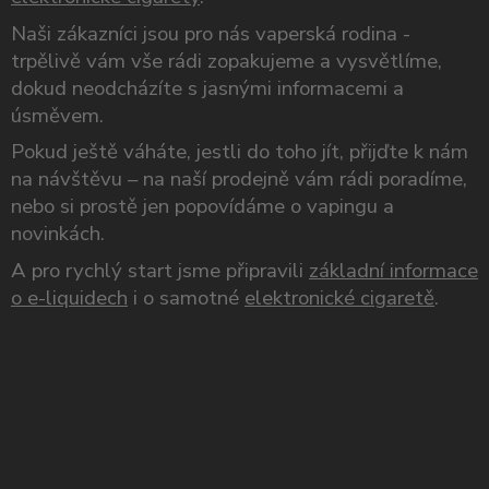
Naši zákazníci jsou pro nás vaperská rodina -
trpělivě vám vše rádi zopakujeme a vysvětlíme,
dokud neodcházíte s jasnými informacemi a
úsměvem.
Pokud ještě váháte, jestli do toho jít, přijďte k nám
na návštěvu – na naší prodejně vám rádi poradíme,
nebo si prostě jen popovídáme o vapingu a
novinkách.
A pro rychlý start jsme připravili
základní informace
o e-liquidech
i o samotné
elektronické cigaretě
.