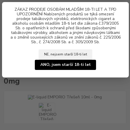
0
ks
ZÁKAZ PRODEJE OSOBÁM MLADŠÍM 18-TI LET A TPD
za
0 Kč
UPOZORNĚNÍ Nabízených produktů se týká omezení
prodeje tabákových výrobků, elektronických cigaret a
Menu
alkoholu osobám mladším 18-ti let dle zákona č.379/2005
Sb. o opatřeních k ochraně před škodami způsobenými
tabákovými výrobky, alkoholem a jinými návykovými látkami
a o změně souvisejících zákonů ve znění zákonů č. 225/2006
Sb., č. 274/2008 Sb. a č. 305/2009 Sb.
NE, nejsem starší 18-ti let
Úvod
Náplně e-liquid
E-liquid EMPORIO
E-liquid EMPORIO Třešeň
10ml - 0mg
ANO, jsem starší 18-ti let
E-liquid EMPORIO Třešeň 10ml -
0mg