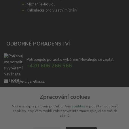
Míchání e-liquidu
Kalkulačka pro vlastní míchání
ODBORNÉ PORADENSTVÍ
Potřebujete poradit s výběrem? Neváhejte se zeptat
+420 606 266 566
info@e-cigaretka.cz
Zpracování cookies
Náš e-shop a partneři potřebují Váš
souhlas
s použitím souborů
cookies, aby Vám mohli zobrazovat informace týkající se Vašich
zájmů.
Upravit sběr cookies.