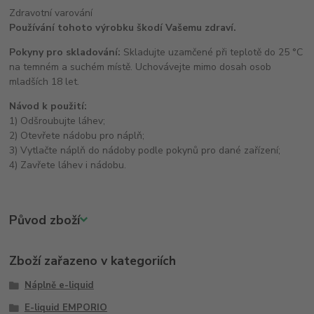
Zdravotní varování
Používání tohoto výrobku škodí Vašemu zdraví.
Pokyny pro skladování:
Skladujte uzamčené při teplotě do 25 °C
na temném a suchém místě. Uchovávejte mimo dosah osob
mladších 18 let.
Návod k použití:
1) Odšroubujte láhev;
2) Otevřete nádobu pro náplň;
3) Vytlačte náplň do nádoby podle pokynů pro dané zařízení;
4) Zavřete láhev i nádobu.
Původ zboží
Zboží zařazeno v kategoriích
Náplně e-liquid
E-liquid EMPORIO