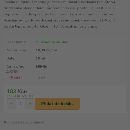
Kvalita e-liquidu Emporio je daná vstupními surovinami pro výrobu,
dodržením standardních výrobních procesu podle ISO 9001, ale i v
neposlední řade správným technologickým postupem při výrobě.
Všechny e-liquidy procházejí procesem zrání, který trvá 3 až 40 dnů
podle typu produktu. Objem: 10mlObsah n...
celý popis
Dostupnost
✅ Skladem on-line
Měrná cena
18,30 Kč / ml
Balení
10 ml
Cena před
189 Kč
slevou
Ušetříte
6 Kč
183 Kč
/
ks
151,24 Kč
bez DPH
Přidat do košíku
🐕 Hlídat cenu / dostupnost