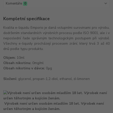
Komentáře
0
Kompletní specifikace
Kvalita e-liquidu Emporio je daná vstupními surovinami pro výrobu,
dodržením standardních výrobních procesu podle ISO 9001, ale i v
neposlední řade správným technologickým postupem při výrobě.
Všechny e-liquidy procházejí procesem zrání, který trvá 3 až 40
dnů podle typu produktu.
Objem:
10ml
Obsah nikotinu:
0mg/ml
Obsah nikotinu v dávce:
0μg
Složení:
glycerol, propan-1,2-diol, ethanol, d-limonen
Výrobek není určen osobám mladším 18 let. Výrobek není
určen těhotným a kojícím ženám.