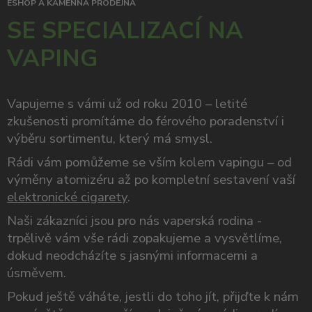
ESHOP A KAMENNÁ PRODEJNA
SE SPECIALIZACÍ NA
VAPING
Vapujeme s vámi už od roku 2010 – letité
zkušenosti promítáme do férového poradenství i
výběru sortimentu, který má smysl.
Rádi vám pomůžeme se vším kolem vapingu – od
výměny atomizéru až po kompletní sestavení vaší
elektronické cigarety
.
Naši zákazníci jsou pro nás vaperská rodina -
trpělivě vám vše rádi zopakujeme a vysvětlíme,
dokud neodcházíte s jasnými informacemi a
úsměvem.
Pokud ještě váháte, jestli do toho jít, přijďte k nám