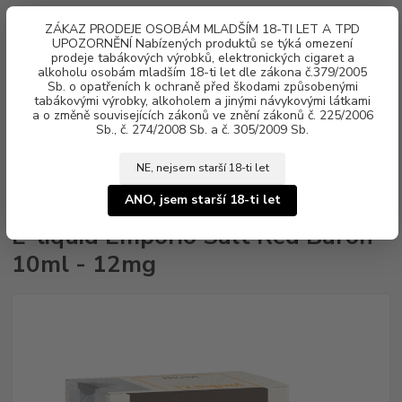
0
ks
ZÁKAZ PRODEJE OSOBÁM MLADŠÍM 18-TI LET A TPD
za
0 Kč
UPOZORNĚNÍ Nabízených produktů se týká omezení
prodeje tabákových výrobků, elektronických cigaret a
alkoholu osobám mladším 18-ti let dle zákona č.379/2005
Menu
Sb. o opatřeních k ochraně před škodami způsobenými
tabákovými výrobky, alkoholem a jinými návykovými látkami
a o změně souvisejících zákonů ve znění zákonů č. 225/2006
Sb., č. 274/2008 Sb. a č. 305/2009 Sb.
NE, nejsem starší 18-ti let
Úvod
Náplně e-liquid
Nikotinová sůl Emporio SALT
E-liquid Emporio
Salt Red Baron 10ml - 12mg
ANO, jsem starší 18-ti let
E-liquid Emporio Salt Red Baron
10ml - 12mg