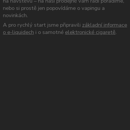
na návštěvu – na naší prodejně vám rádi poradíme,
nebo si prostě jen popovídáme o vapingu a
novinkách.
A pro rychlý start jsme připravili
základní informace
o e-liquidech
i o samotné
elektronické cigaretě
.