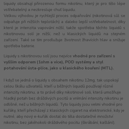
liquidy obsahují přirozenou formu nikotinu, který je pro tělo lépe
vstřebatelný a nezkresluje chuť liquidu.
Velkou výhodou je rychlejší proces odpařování (nikotinová sůl se
odpařuje při nižších teplotách) a daleko lepší vstřebatelnost, díky
které je intenzita vapování nižší, takže spotřeba těchto liquidů s
nikotinovou solí je nižší, než u klasických liquidů na stejném
zařízení. Také se tím prodlužuje životnost žhavících hlav a snižuje
spotřeba baterie.
Liquidy s nikotinovou solí jsou nejvíce
vhodné pro zařízení s
vyšším odporem (1ohm a více), POD systémy a styl
potahování ústa-plíce, jako u klasického kouření (MTL).
I když se jedná o liquidy s obsahem nikotinu 12mg, tak uspokojí
celou škálu uživatelů, kteří u běžných liquidů používají různé
intenzity nikotinu, a to právě díky nikotinové soli, která umožňuje
hladký potah bez dráždivých pocitů a vnímání intenzity nikotinu je
odlišné, než u běžných liquidů. Tyto liquidy jsou velmi vhodné pro
kuřáky, kteří přecházejí z klasických cigaret na elektronické, kdy je
nutné, aby nový e-kuřák dostal do těla dostatečné množství
nikotinu, bez jakéhokoli dráždivého pocitu (škrábání, kašlání).