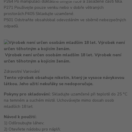
P264 Po manipulaci důkladně omyjte ruce a zasažené části těla.
P271 Používejte pouze venku nebo v dobře větraných
prostorách.P405 Skladujte uzamčené.
P501 Odstraňte obsah/obal odevzdáním ve sběrně nebezpečných
odpadů.
Výrobek není určen osobám mladším 18 let. Výrobek není
určen těhotným a kojícím ženám.
Zdravotní Varování
Tento výrobek obsahuje nikotin, který je vysoce návykovou
látkou. Jeho užití nekuřáky se nedoporučuje.
Pokyny pro skladování:
Skladujte uzamčené při teplotě do 25 °C
na temném a suchém místě. Uchovávejte mimo dosah osob
mladších 18 let.
Návod k použití:
1) Odšroubujte láhev;
2) Otevřete nádobu pro náplň;