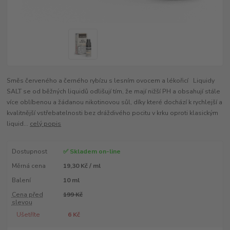
Směs červeného a černého rybízu s lesním ovocem a lékořicí Liquidy
SALT se od běžných liquidů odlišují tím, že mají nižší PH a obsahují stále
více oblíbenou a žádanou nikotinovou sůl, díky které dochází k rychlejší a
kvalitnější vstřebatelnosti bez dráždivého pocitu v krku oproti klasickým
liquid...
celý popis
Dostupnost
✅ Skladem on-line
Měrná cena
19,30 Kč / ml
Balení
10 ml
Cena před
199 Kč
slevou
Ušetříte
6 Kč