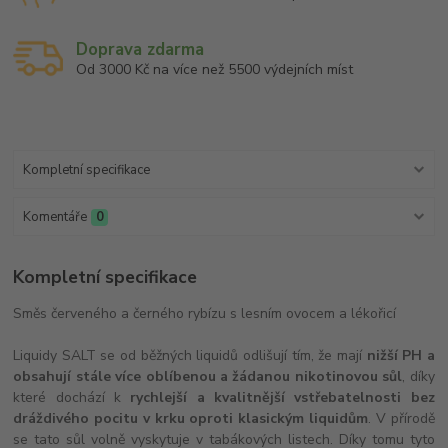
Doprava zdarma
Od 3000 Kč na více než 5500 výdejních míst
Kompletní specifikace
Komentáře
0
Kompletní specifikace
Směs červeného a černého rybízu s lesním ovocem a lékořicí
Liquidy SALT se od běžných liquidů odlišují tím, že mají
nižší PH a
obsahují stále více oblíbenou a žádanou nikotinovou sůl
, díky
které dochází k
rychlejší a kvalitnější vstřebatelnosti bez
dráždivého pocitu v krku oproti klasickým liquidům
. V přírodě
se tato sůl volně vyskytuje v tabákových listech. Díky tomu tyto