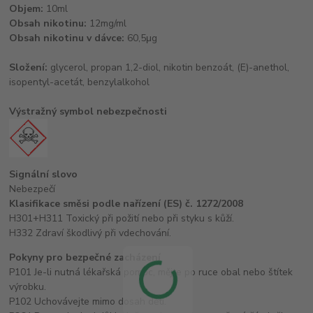
Objem:
10ml
Obsah nikotinu:
12mg/ml
Obsah nikotinu v dávce:
60,5μg
Složení:
glycerol, propan 1,2-diol, nikotin benzoát, (E)-anethol,
isopentyl-acetát, benzylalkohol
Výstražný symbol nebezpečnosti
Signální slovo
Nebezpečí
Klasifikace směsi podle nařízení (ES) č. 1272/2008
H301+H311 Toxický při požití nebo při styku s kůží.
H332 Zdraví škodlivý při vdechování.
Pokyny pro bezpečné zacházení
P101 Je-li nutná lékařská pomoc, mějte po ruce obal nebo štítek
výrobku.
P102 Uchovávejte mimo dosah dětí.