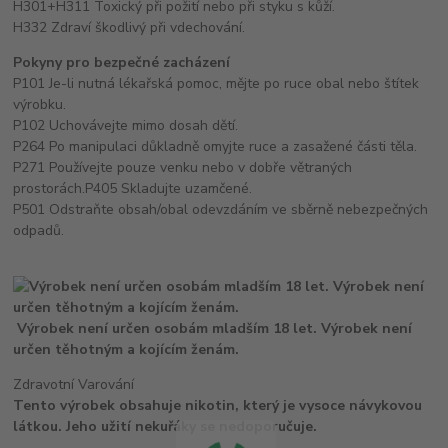
H301+H311 Toxický při požití nebo při styku s kůží.
H332 Zdraví škodlivý při vdechování.
Pokyny pro bezpečné zacházení
P101 Je-li nutná lékařská pomoc, mějte po ruce obal nebo štítek
výrobku.
P102 Uchovávejte mimo dosah dětí.
P264 Po manipulaci důkladně omyjte ruce a zasažené části těla.
P271 Používejte pouze venku nebo v dobře větraných
prostorách.P405 Skladujte uzamčené.
P501 Odstraňte obsah/obal odevzdáním ve sběrně nebezpečných
odpadů.
Výrobek není určen osobám mladším 18 let. Výrobek není
určen těhotným a kojícím ženám.
Zdravotní Varování
Tento výrobek obsahuje nikotin, který je vysoce návykovou
látkou. Jeho užití nekuřáky se nedoporučuje.