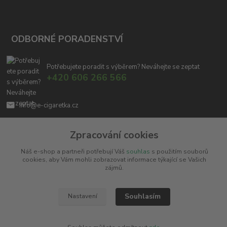
ODBORNÉ PORADENSTVÍ
Potřebujete poradit s výběrem? Neváhejte se zeptat
+420 606 266 566
info@e-cigaretka.cz
Zpracování cookies
Náš e-shop a partneři potřebují Váš
souhlas
s použitím souborů
cookies, aby Vám mohli zobrazovat informace týkající se Vašich
zájmů.
Upravit sběr cookies.
Souhlasím
Nastavení
Copyright © 2010 - 2025
Miroslav Černý - MCx.cz
. Všechna práva vyhrazena.
Vytvořeno na
Eshop-rychle.cz