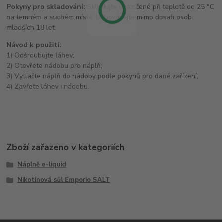
Pokyny pro skladování:
Skladujte uzamčené při teplotě do 25 °C
na temném a suchém místě. Uchovávejte mimo dosah osob
mladších 18 let.
Návod k použití:
1) Odšroubujte láhev;
2) Otevřete nádobu pro náplň;
3) Vytlačte náplň do nádoby podle pokynů pro dané zařízení;
4) Zavřete láhev i nádobu.
Zboží zařazeno v kategoriích
Náplně e-liquid
Nikotinová sůl Emporio SALT