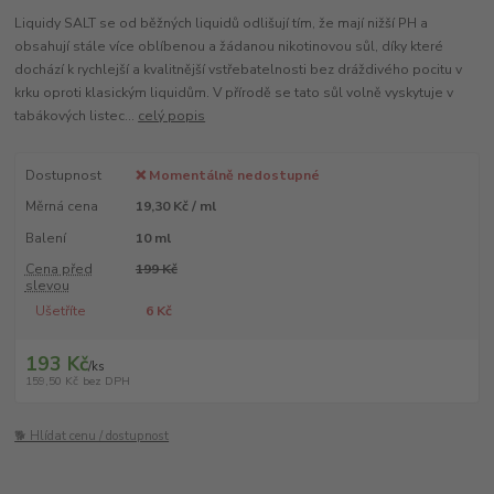
Liquidy SALT se od běžných liquidů odlišují tím, že mají nižší PH a
obsahují stále více oblíbenou a žádanou nikotinovou sůl, díky které
dochází k rychlejší a kvalitnější vstřebatelnosti bez dráždivého pocitu v
krku oproti klasickým liquidům. V přírodě se tato sůl volně vyskytuje v
tabákových listec...
celý popis
Dostupnost
❌ Momentálně nedostupné
Měrná cena
19,30 Kč / ml
Balení
10 ml
Cena před
199 Kč
slevou
Ušetříte
6 Kč
193 Kč
/
ks
159,50 Kč
bez DPH
🐕 Hlídat cenu / dostupnost