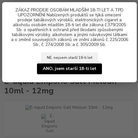
0
ks
ZÁKAZ PRODEJE OSOBÁM MLADŠÍM 18-TI LET A TPD
za
0 Kč
UPOZORNĚNÍ Nabízených produktů se týká omezení
prodeje tabákových výrobků, elektronických cigaret a
alkoholu osobám mladším 18-ti let dle zákona č.379/2005
Menu
Sb. o opatřeních k ochraně před škodami způsobenými
tabákovými výrobky, alkoholem a jinými návykovými látkami
a o změně souvisejících zákonů ve znění zákonů č. 225/2006
Sb., č. 274/2008 Sb. a č. 305/2009 Sb.
NE, nejsem starší 18-ti let
Úvod
Náplně e-liquid
Nikotinová sůl Emporio SALT
E-liquid Emporio
Salt Meloun 10ml - 12mg
ANO, jsem starší 18-ti let
E-liquid Emporio Salt Meloun
10ml - 12mg