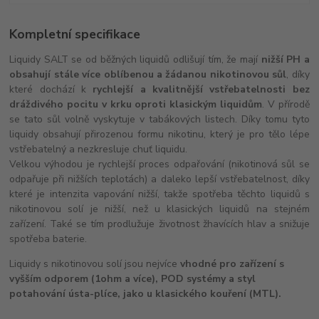
Kompletní specifikace
Liquidy SALT se od běžných liquidů odlišují tím, že mají
nižší PH a
obsahují stále více oblíbenou a žádanou nikotinovou sůl
, díky
které dochází k
rychlejší a kvalitnější vstřebatelnosti bez
dráždivého pocitu v krku oproti klasickým liquidům
. V přírodě
se tato sůl volně vyskytuje v tabákových listech. Díky tomu tyto
liquidy obsahují přirozenou formu nikotinu, který je pro tělo lépe
vstřebatelný a nezkresluje chuť liquidu.
Velkou výhodou je rychlejší proces odpařování (nikotinová sůl se
odpařuje při nižších teplotách) a daleko lepší vstřebatelnost, díky
které je intenzita vapování nižší, takže spotřeba těchto liquidů s
nikotinovou solí je nižší, než u klasických liquidů na stejném
zařízení. Také se tím prodlužuje životnost žhavících hlav a snižuje
spotřeba baterie.
Liquidy s nikotinovou solí jsou nejvíce
vhodné pro zařízení s
vyšším odporem (1ohm a více), POD systémy a styl
potahování ústa-plíce, jako u klasického kouření (MTL).