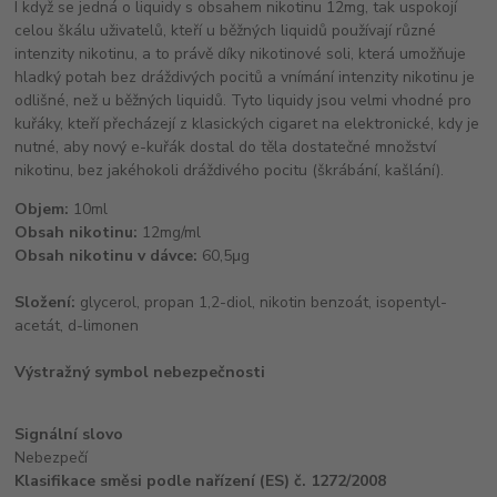
I když se jedná o liquidy s obsahem nikotinu 12mg, tak uspokojí
celou škálu uživatelů, kteří u běžných liquidů používají různé
intenzity nikotinu, a to právě díky nikotinové soli, která umožňuje
hladký potah bez dráždivých pocitů a vnímání intenzity nikotinu je
odlišné, než u běžných liquidů. Tyto liquidy jsou velmi vhodné pro
kuřáky, kteří přecházejí z klasických cigaret na elektronické, kdy je
nutné, aby nový e-kuřák dostal do těla dostatečné množství
nikotinu, bez jakéhokoli dráždivého pocitu (škrábání, kašlání).
Objem:
10ml
Obsah nikotinu:
12mg/ml
Obsah nikotinu v dávce:
60,5μg
Složení:
glycerol, propan 1,2-diol, nikotin benzoát, isopentyl-
acetát, d-limonen
Výstražný symbol nebezpečnosti
Signální slovo
Nebezpečí
Klasifikace směsi podle nařízení (ES) č. 1272/2008