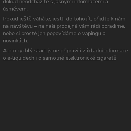
dokud neodcházíte s jasnými informacemi a
úsměvem.
Pokud ještě váháte, jestli do toho jít, přijďte k nám
na návštěvu – na naší prodejně vám rádi poradíme,
nebo si prostě jen popovídáme o vapingu a
novinkách.
A pro rychlý start jsme připravili
základní informace
o e-liquidech
i o samotné
elektronické cigaretě
.