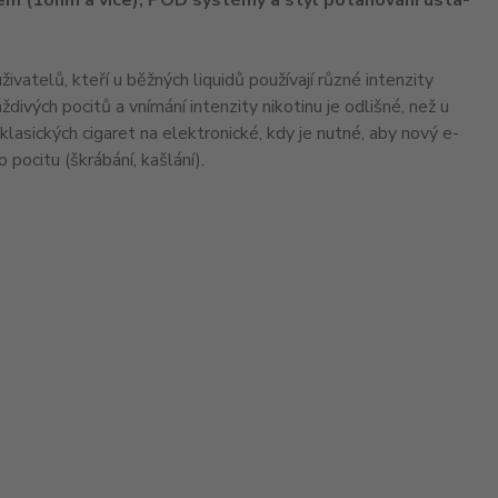
em (1ohm a více), POD systémy a styl potahování ústa-
ivatelů, kteří u běžných liquidů používají různé intenzity
divých pocitů a vnímání intenzity nikotinu je odlišné, než u
 klasických cigaret na elektronické, kdy je nutné, aby nový e-
 pocitu (škrábání, kašlání).