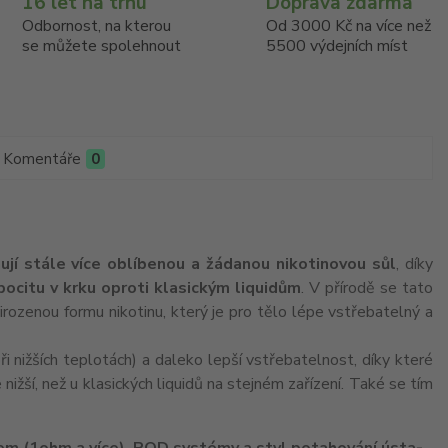
16 let na trhu
Doprava zdarma
Odbornost, na kterou
Od 3000 Kč na více než
se můžete spolehnout
5500 výdejních míst
Komentáře
0
ují stále více oblíbenou a žádanou nikotinovou sůl
, díky
 pocitu v krku oproti klasickým liquidům
. V přírodě se tato
irozenou formu nikotinu, který je pro tělo lépe vstřebatelný a
i nižších teplotách) a daleko lepší vstřebatelnost, díky které
e nižší, než u klasických liquidů na stejném zařízení. Také se tím