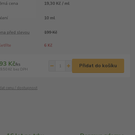
ěrná cena
19,30 Kč / ml
lení
10 ml
ena před slevou
199 Kč
etříte
6 Kč
93 Kč
/
ks
Přidat do košíku
9,50 Kč
bez DPH
ídat cenu / dostupnost