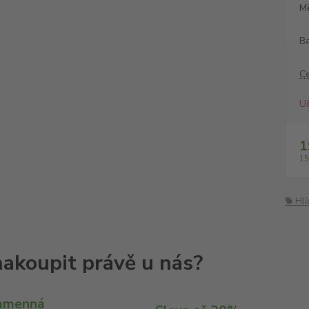
M
Ba
C
Uš
1
15
🐕 Hl
amenná