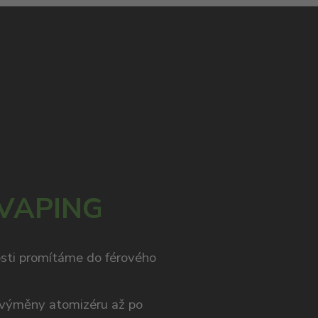
 VAPING
osti promítáme do férového
výměny atomizéru až po