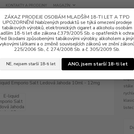
KONTAKTY A PRODEJNY
MAGAZÍN
ZÁKAZ PRODEJE OSOBÁM MLADŠÍM 18-TI LET A TPD
UPOZORNĚNÍ Nabízených produktů se týká omezení prodeje
tabákových výrobků, elektronických cigaret a alkoholu osobám
adším 18-ti let dle zákona č.379/2005 Sb. o opatřeních k ochr
řed škodami způsobenými tabákovými výrobky, alkoholem a jiný
vykovými látkami a o změně souvisejících zákonů ve znění zákonů
ně e-liquid
Nikotinová sůl Emporio SALT
E-liquid Emporio Salt Le
225/2006 Sb., č. 274/2008 Sb. a č. 305/2009 Sb.
uid Emporio Salt Ledová Jahoda
ANO, jsem starší 18-ti let
NE, nejsem starší 18-ti let
Liqui
stále
rychl
klasi
listec
D