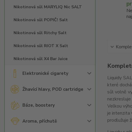
p
Nikotinová sůl MARYLIQ Nic SALT
Ne
na
Nikotinová sůl POPIČ! Salt
Nikotinová sůl Ritchy Salt
Nikotinová sůl RIOT X Salt
Komplet
Nikotinová sůl X4 Bar Juice
Kompletn
Elektronické cigarety
Liquidy SAL
které dochá
Žhavící hlavy, POD cartridge
sůl volně vy
nezkresluje 
Báze, boostery
Velkou výhod
je intenzita
prodlužuje ž
Aroma, příchutě