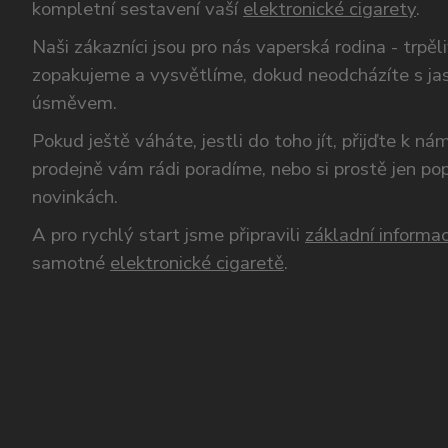
kompletní sestavení vaší
elektronické cigarety
.
Naši zákazníci jsou pro nás vaperská rodina - trpěl
zopakujeme a vysvětlíme, dokud neodcházíte s ja
úsměvem.
Pokud ještě váháte, jestli do toho jít, přijďte k n
prodejně vám rádi poradíme, nebo si prostě jen p
novinkách.
A pro rychlý start jsme připravili
základní informac
samotné
elektronické cigaretě
.