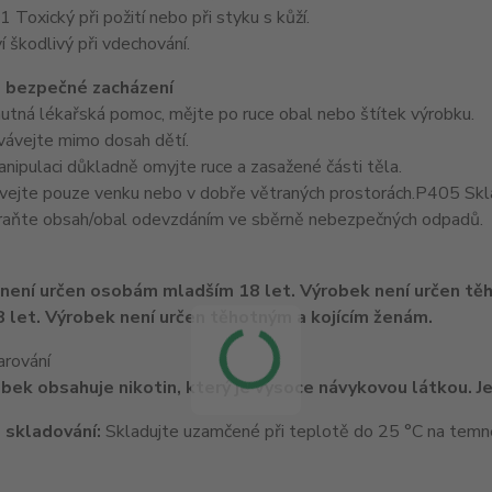
oxický při požití nebo při styku s kůží.
 škodlivý při vdechování.
 bezpečné zacházení
nutná lékařská pomoc, mějte po ruce obal nebo štítek výrobku.
ávejte mimo dosah dětí.
ipulaci důkladně omyjte ruce a zasažené části těla.
ejte pouze venku nebo v dobře větraných prostorách.P405 Skl
aňte obsah/obal odevzdáním ve sběrně nebezpečných odpadů.
 let. Výrobek není určen těhotným a kojícím ženám.
arování
bek obsahuje nikotin, který je vysoce návykovou látkou. Je
 skladování:
Skladujte uzamčené při teplotě do 25 °C na tem