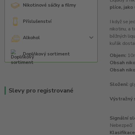
Liquidy s ni
Nikotinové sáčky a filmy
plíce, jako
Příslušenství
I když se je
nikotinu, a 
běžných liqu
Alkohol
kuřák dostal
Doplňkový sortiment
Objem:
10
Obsah niko
Obsah niko
Složení:
gl
Slevy pro registrované
Výstražný
Signální s
Nebezpečí
Klasifikac