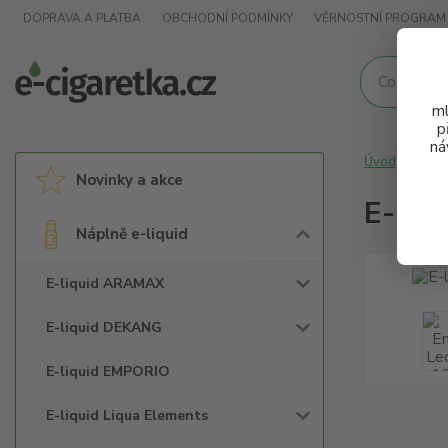
DOPRAVA A PLATBA
OBCHODNÍ PODMÍNKY
VĚRNOSTNÍ PROGRAM
ml
p
ná
Úvod
Nápl
Novinky a akce
E-liq
Náplně e-liquid
E-liquid ARAMAX
E-liquid DEKANG
E-liquid EMPORIO
E-liquid Liqua Elements