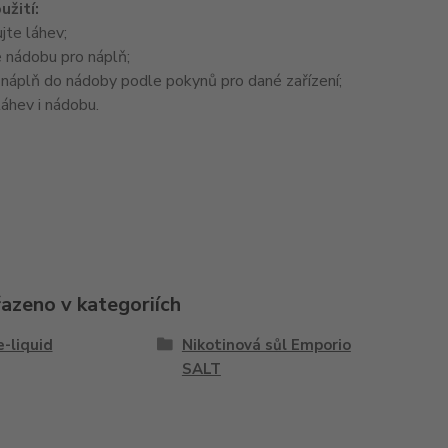
užití:
jte láhev;
 nádobu pro náplň;
 náplň do nádoby podle pokynů pro dané zařízení;
áhev i nádobu.
řazeno v kategoriích
e-liquid
Nikotinová sůl Emporio
SALT