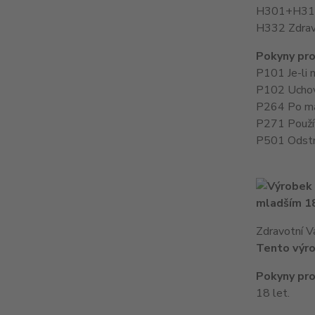
H301+H311 T
H332 Zdraví
Pokyny pro
P101 Je-li 
P102 Uchov
P264 Po man
P271 Použív
P501 Odstr
mladším 18
Zdravotní V
Tento výro
Pokyny pro
18 let.