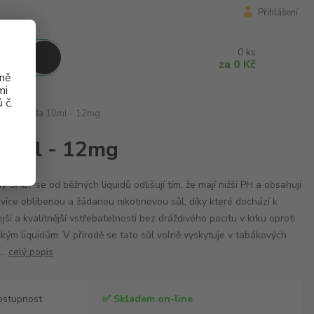
Přihlášení
0
ks
za
0 Kč
aně
mi
 č.
dová Jahoda 10ml - 12mg
 10ml - 12mg
dy SALT se od běžných liquidů odlišují tím, že mají nižší PH a obsahují
 více oblíbenou a žádanou nikotinovou sůl, díky které dochází k
ejší a kvalitnější vstřebatelnosti bez dráždivého pocitu v krku oproti
ckým liquidům. V přírodě se tato sůl volně vyskytuje v tabákových
...
celý popis
ostupnost
✅ Skladem on-line