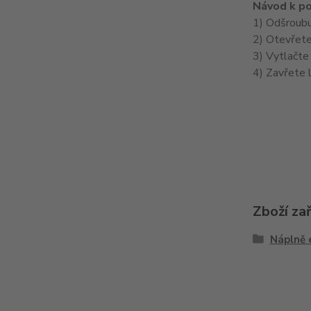
Návod k po
1) Odšroubu
2) Otevřete
3) Vytlačte
4) Zavřete l
Zboží za
Náplně 