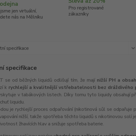
Sleva až 20%
rodejna
Pro registrované
jsme jen virtuální,
zákazníky
jdete nás na Mělníku
ní specifikace
í specifikace
T se od běžných liquidů odlišují tím, že mají
nižší PH a obsah
zí k
rychlejší a kvalitnější vstřebatelnosti bez dráždivého
skytuje v tabákových listech. Díky tomu tyto liquidy obsahují př
chuť liquidu.
ou je rychlejší proces odpařování (nikotinová sůl se odpařuje př
 vapování nižší, takže spotřeba těchto liquidů s nikotinovou solí j
ivotnost žhavících hlav a snižuje spotřeba baterie.