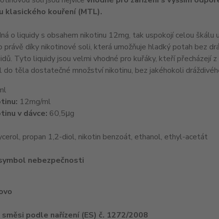
kotinovou solí jsou nejvíce
vhodné pro zařízení s vyšším odpor
 u klasického kouření (MTL).
dná o liquidy s obsahem nikotinu 12mg, tak uspokojí celou škálu už
to právě díky nikotinové soli, která umožňuje hladký potah bez dráž
idů. Tyto liquidy jsou velmi vhodné pro kuřáky, kteří přecházejí z
 do těla dostatečné množství nikotinu, bez jakéhokoli dráždivého
ml
tinu:
12mg/ml
tinu v dávce:
60,5μg
ycerol, propan 1,2-diol, nikotin benzoát, ethanol, ethyl-acetát
 symbol nebezpečnosti
lovo
e směsi podle nařízení (ES) č. 1272/2008