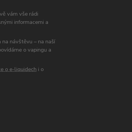
ivě vám vše rádi
snými informacemi a
ám na návštěvu – na naší
opovídáme o vapingu a
e o e-liquidech
i o