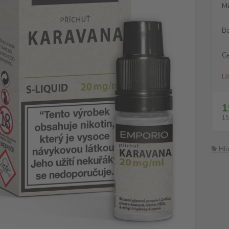
M
Ba
C
Uš
1
15
🐕 Hl