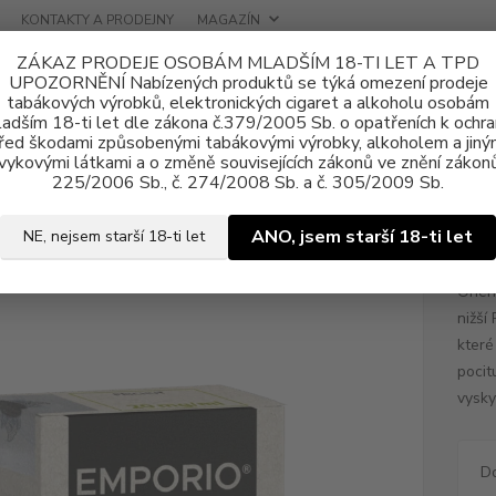
KONTAKTY A PRODEJNY
MAGAZÍN
ZÁKAZ PRODEJE OSOBÁM MLADŠÍM 18-TI LET A TPD
UPOZORNĚNÍ Nabízených produktů se týká omezení prodeje
tabákových výrobků, elektronických cigaret a alkoholu osobám
adším 18-ti let dle zákona č.379/2005 Sb. o opatřeních k ochr
řed škodami způsobenými tabákovými výrobky, alkoholem a jiný
vykovými látkami a o změně souvisejících zákonů ve znění zákonů
ně e-liquid
Nikotinová sůl Emporio SALT
E-liquid Emporio Salt Ka
225/2006 Sb., č. 274/2008 Sb. a č. 305/2009 Sb.
uid Emporio Salt Karavana 10ml
ANO, jsem starší 18-ti let
NE, nejsem starší 18-ti let
Orien
nižší
které
pocit
vysky
D