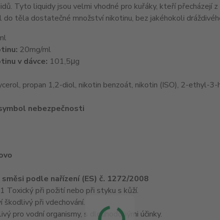
idů. Tyto liquidy jsou velmi vhodné pro kuřáky, kteří přecházejí z
 do těla dostatečné množství nikotinu, bez jakéhokoli dráždivého
ml
tinu:
20mg/ml
tinu v dávce:
101,5μg
ycerol, propan 1,2-diol, nikotin benzoát, nikotin (ISO), 2-ethyl-
 symbol nebezpečnosti
lovo
e směsi podle nařízení (ES) č. 1272/2008
oxický při požití nebo při styku s kůží.
 škodlivý při vdechování.
vý pro vodní organismy, s dlouhodobými účinky.