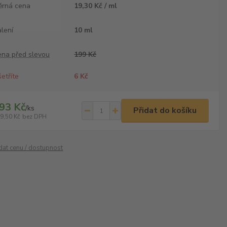
ěrná cena
19,30 Kč / ml
lení
10 ml
ena před slevou
199 Kč
etříte
6 Kč
93 Kč
/
ks
Přidat do košíku
9,50 Kč
bez DPH
ídat cenu / dostupnost