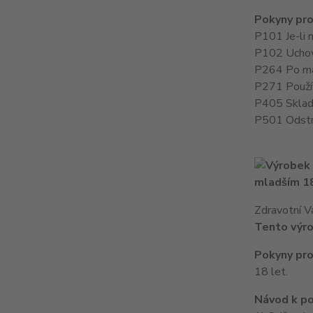
Pokyny pro
P101 Je-li 
P102 Uchov
P264 Po man
P271 Použív
P405 Sklad
P501 Odstr
mladším 18
Zdravotní V
Tento výro
Pokyny pro
18 let.
Návod k po