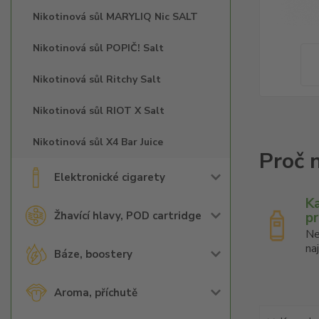
Nikotinová sůl MARYLIQ Nic SALT
Nikotinová sůl POPIČ! Salt
Nikotinová sůl Ritchy Salt
Nikotinová sůl RIOT X Salt
Nikotinová sůl X4 Bar Juice
Elektronické cigarety
K
p
Žhavící hlavy, POD cartridge
Ne
na
Báze, boostery
Aroma, příchutě