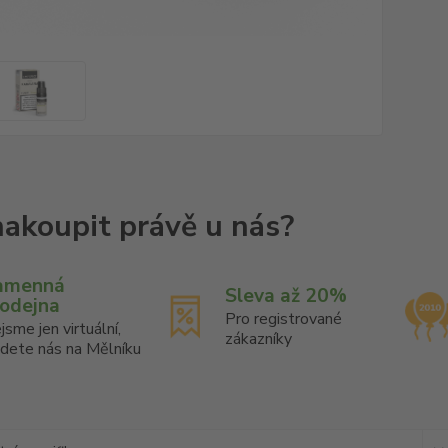
amenná
Sleva až 20%
rodejna
Pro registrované
jsme jen virtuální,
zákazníky
jdete nás na Mělníku