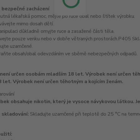
 bezpečné zacházení
nutná lékařská pomoc, mějte po ruce obal nebo štítek výrobku.
ávejte mimo dosah dětí.
ipulaci důkladně omyjte ruce a zasažené části těla.
ejte pouze venku nebo v dobře větraných prostorách.P405 Skl
ujte uzamčené.
aňte obsah/obal odevzdáním ve sběrně nebezpečných odpadů.
 let. Výrobek není určen těhotným a kojícím ženám.
arování
bek obsahuje nikotin, který je vysoce návykovou látkou. Je
 skladování:
Skladujte uzamčené při teplotě do 25 °C na tem
užití: