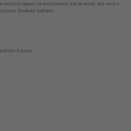
 klasických cigaret na elektronické, kdy je nutné, aby nový e-
 pocitu (škrábání, kašlání).
3-hydroxy-4-pyron