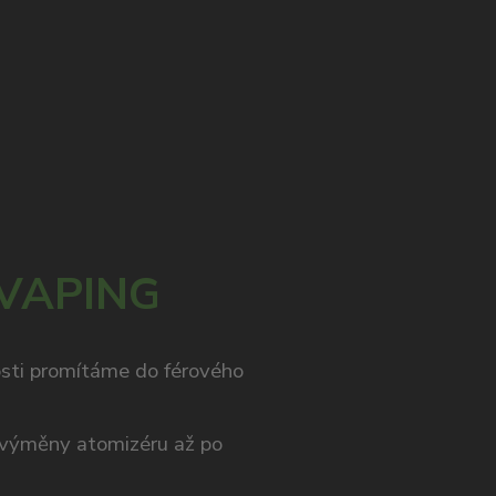
 VAPING
osti promítáme do férového
výměny atomizéru až po