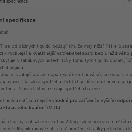
ní specifikace
í specifikace
abák
T se od běžných liquidů odlišují tím, že mají
nižší PH a obsah
zí k
rychlejší a kvalitnější vstřebatelnosti bez dráždivého
skytuje v tabákových listech. Díky tomu tyto liquidy obsahují př
chuť liquidu.
ou je rychlejší proces odpařování (nikotinová sůl se odpařuje př
 vapování nižší, takže spotřeba těchto liquidů s nikotinovou solí j
ivotnost žhavících hlav a snižuje spotřeba baterie.
kotinovou solí jsou nejvíce
vhodné pro zařízení s vyšším odpor
 u klasického kouření (MTL).
dná o liquidy s obsahem nikotinu 20mg, tak uspokojí celou škálu už
to právě díky nikotinové soli, která umožňuje hladký potah bez dráž