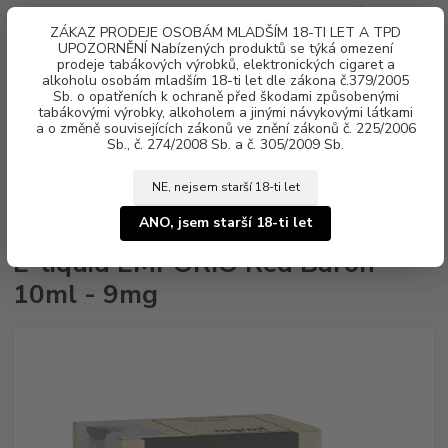
0
ks
ZÁKAZ PRODEJE OSOBÁM MLADŠÍM 18-TI LET A TPD
za
0 Kč
UPOZORNĚNÍ Nabízených produktů se týká omezení
prodeje tabákových výrobků, elektronických cigaret a
alkoholu osobám mladším 18-ti let dle zákona č.379/2005
Menu
Sb. o opatřeních k ochraně před škodami způsobenými
tabákovými výrobky, alkoholem a jinými návykovými látkami
a o změně souvisejících zákonů ve znění zákonů č. 225/2006
Sb., č. 274/2008 Sb. a č. 305/2009 Sb.
NE, nejsem starší 18-ti let
Úvod
Náplně e-liquid
E-liquid EMPORIO
E-liquid EMPORIO Red
Baron 10ml - 9mg
ANO, jsem starší 18-ti let
E-liquid EMPORIO Red Baron
10ml - 9mg