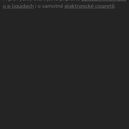
o e-liquidech
i o samotné
elektronické cigaretě
.