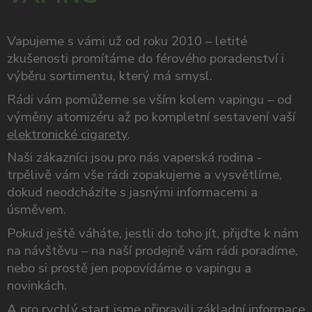
Vapujeme s vámi už od roku 2010 – letité
zkušenosti promítáme do férového poradenství i
výběru sortimentu, který má smysl.
Rádi vám pomůžeme se vším kolem vapingu – od
výměny atomizéru až po kompletní sestavení vaší
elektronické cigarety
.
Naši zákazníci jsou pro nás vaperská rodina -
trpělivě vám vše rádi zopakujeme a vysvětlíme,
dokud neodcházíte s jasnými informacemi a
úsměvem.
Pokud ještě váháte, jestli do toho jít, přijďte k nám
na návštěvu – na naší prodejně vám rádi poradíme,
nebo si prostě jen popovídáme o vapingu a
novinkách.
A pro rychlý start jsme připravili
základní informace