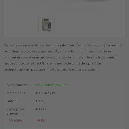
Červený a černý rybíz se prolíná s jahodou. Černé rozinky, anýz a mentol
podtrhují celkovou kompozici. Kvalita e-liquidu Emporio je daná
vstupními surovinami pro výrobu, dodržením standardních výrobních
procesu podle ISO 9001, ale i v neposlední řade správným
technologickým postupem při výrobě. Vše...
celý popis
Dostupnost
✅ Skladem on-line
Měrná cena
18,30 Kč / ml
Balení
10 ml
Cena před
189 Kč
slevou
Ušetříte
6 Kč