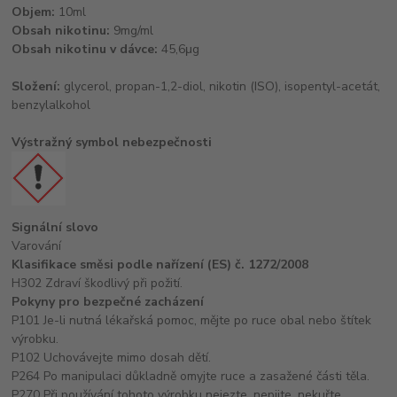
Objem:
10ml
Obsah nikotinu:
9mg/ml
Obsah nikotinu v dávce:
45,6μg
Složení:
glycerol, propan-1,2-diol, nikotin (ISO), isopentyl-acetát,
benzylalkohol
Výstražný symbol nebezpečnosti
Signální slovo
Varování
Klasifikace směsi podle nařízení (ES) č. 1272/2008
H302 Zdraví škodlivý při požití.
Pokyny pro bezpečné zacházení
P101 Je-li nutná lékařská pomoc, mějte po ruce obal nebo štítek
výrobku.
P102 Uchovávejte mimo dosah dětí.
P264 Po manipulaci důkladně omyjte ruce a zasažené části těla.
P270 Při používání tohoto výrobku nejezte, nepijte, nekuřte.