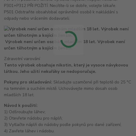
P301+P312 PŘI POŽITÍ: Necítíte-li se dobře, volejte lékaře.
P501 Odstraňte obsah/obal oprávněné osobě k nakládání s
odpady nebo vrácením dodavateli.
Výrobek není určen osobám mladším 18 let. Výrobek není
určen těhotným a kojícím ženám.
Zdravotní varování
Tento výrobek obsahuje nikotin, který je vysoce návykovou
látkou. Jeho užití nekuřáky se nedoporučuje.
Pokyny pro skladování:
Skladujte uzamčené při teplotě do 25 °C
na temném a suchém místě. Uchovávejte mimo dosah osob
mladších 18 let.
Návod k použití:
1) Odšroubujte láhev;
2) Otevřete nádobu pro náplň;
3) Vytlačte náplň do nádoby podle pokynů pro dané zařízení;
4) Zavřete láhev i nádobu.