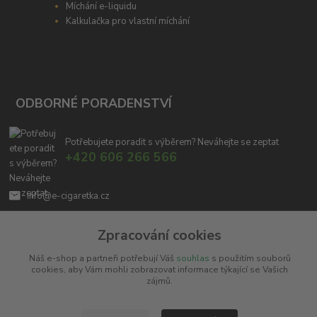
Míchání e-liquidu
Kalkulačka pro vlastní míchání
ODBORNÉ PORADENSTVÍ
Potřebujete poradit s výběrem? Neváhejte se zeptat
+420 606 266 566
info@e-cigaretka.cz
Zpracování cookies
Náš e-shop a partneři potřebují Váš
souhlas
s použitím souborů
cookies, aby Vám mohli zobrazovat informace týkající se Vašich
zájmů.
Upravit sběr cookies.