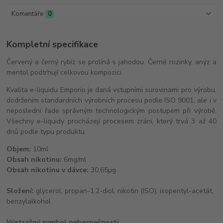
Komentáře
0
Kompletní specifikace
Červený a černý rybíz se prolíná s jahodou. Černé rozinky, anýz a
mentol podtrhují celkovou kompozici.
Kvalita e-liquidu Emporio je daná vstupními surovinami pro výrobu,
dodržením standardních výrobních procesu podle ISO 9001, ale i v
neposlední řade správným technologickým postupem při výrobě.
Všechny e-liquidy procházejí procesem zrání, který trvá 3 až 40
dnů podle typu produktu.
Objem:
10ml
Obsah nikotinu:
6mg/ml
Obsah nikotinu v dávce:
30,65μg
Složení:
glycerol, propan-1,2-diol, nikotin (ISO), isopentyl-acetát,
benzylalkohol
Výstražný symbol nebezpečnosti