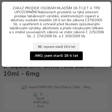
0
ks
ZÁKAZ PRODEJE OSOBÁM MLADŠÍM 18-TI LET A TPD
za
0 Kč
UPOZORNĚNÍ Nabízených produktů se týká omezení
prodeje tabákových výrobků, elektronických cigaret a
alkoholu osobám mladším 18-ti let dle zákona č.379/2005
Menu
Sb. o opatřeních k ochraně před škodami způsobenými
tabákovými výrobky, alkoholem a jinými návykovými látkami
a o změně souvisejících zákonů ve znění zákonů č. 225/2006
Sb., č. 274/2008 Sb. a č. 305/2009 Sb.
NE, nejsem starší 18-ti let
Úvod
Náplně e-liquid
E-liquid EMPORIO
E-liquid EMPORIO Red
Baron 10ml - 6mg
ANO, jsem starší 18-ti let
E-liquid EMPORIO Red Baron
10ml - 6mg