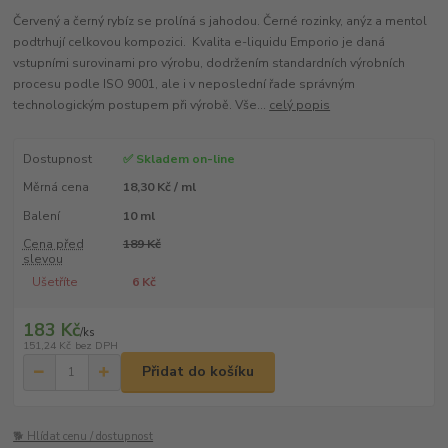
Červený a černý rybíz se prolíná s jahodou. Černé rozinky, anýz a mentol
podtrhují celkovou kompozici. Kvalita e-liquidu Emporio je daná
vstupními surovinami pro výrobu, dodržením standardních výrobních
procesu podle ISO 9001, ale i v neposlední řade správným
technologickým postupem při výrobě. Vše...
celý popis
Dostupnost
✅ Skladem on-line
Měrná cena
18,30 Kč / ml
Balení
10 ml
Cena před
189 Kč
slevou
Ušetříte
6 Kč
183 Kč
/
ks
151,24 Kč
bez DPH
Přidat do košíku
🐕 Hlídat cenu / dostupnost