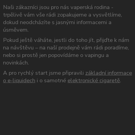
Naši zákazníci jsou pro nás vaperská rodina -
trpělivě vám vše rádi zopakujeme a vysvětlíme,
dokud neodcházíte s jasnými informacemi a
úsměvem.
Pokud ještě váháte, jestli do toho jít, přijďte k nám
na návštěvu – na naší prodejně vám rádi poradíme,
nebo si prostě jen popovídáme o vapingu a
novinkách.
A pro rychlý start jsme připravili
základní informace
o e-liquidech
i o samotné
elektronické cigaretě
.