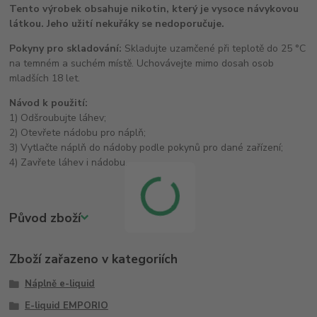
Tento výrobek obsahuje nikotin, který je vysoce návykovou
látkou. Jeho užití nekuřáky se nedoporučuje.
Pokyny pro skladování:
Skladujte uzamčené při teplotě do 25 °C
na temném a suchém místě. Uchovávejte mimo dosah osob
mladších 18 let.
Návod k použití:
1) Odšroubujte láhev;
2) Otevřete nádobu pro náplň;
3) Vytlačte náplň do nádoby podle pokynů pro dané zařízení;
4) Zavřete láhev i nádobu.
Původ zboží
Zboží zařazeno v kategoriích
Náplně e-liquid
E-liquid EMPORIO