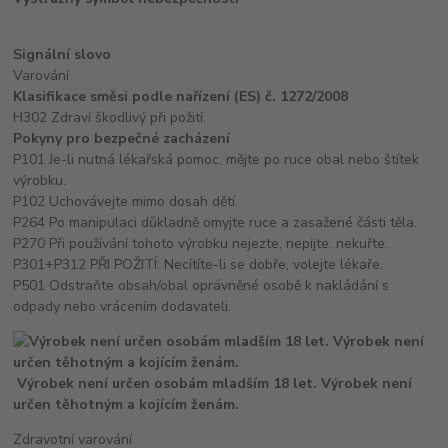
Signální slovo
Varování
Klasifikace směsi podle nařízení (ES) č. 1272/2008
H302 Zdraví škodlivý při požití.
Pokyny pro bezpečné zacházení
P101 Je-li nutná lékařská pomoc, mějte po ruce obal nebo štítek
výrobku.
P102 Uchovávejte mimo dosah dětí.
P264 Po manipulaci důkladně omyjte ruce a zasažené části těla.
P270 Při používání tohoto výrobku nejezte, nepijte, nekuřte.
P301+P312 PŘI POŽITÍ: Necítíte-li se dobře, volejte lékaře.
P501 Odstraňte obsah/obal oprávněné osobě k nakládání s
odpady nebo vrácením dodavateli.
Výrobek není určen osobám mladším 18 let. Výrobek není
určen těhotným a kojícím ženám.
Zdravotní varování