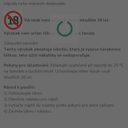
odpady nebo vrácením dodavateli.
Výrobek není určen osobám mladším 18 let.
Výrobek není určen těhotným a kojícím ženám.
Zdravotní varování
Tento výrobek obsahuje nikotin, který je vysoce návykovou
látkou. Jeho užití nekuřáky se nedoporučuje.
Pokyny pro skladování:
Skladujte uzamčené při teplotě do 25 °C
na temném a suchém místě. Uchovávejte mimo dosah osob
mladších 18 let.
Návod k použití:
1) Odšroubujte láhev;
2) Otevřete nádobu pro náplň;
3) Vytlačte náplň do nádoby podle pokynů pro dané zařízení;
4) Zavřete láhev i nádobu.