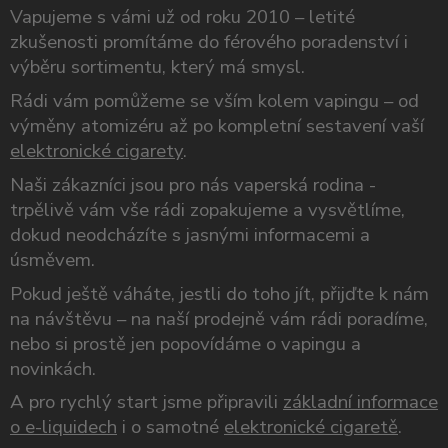
Vapujeme s vámi už od roku 2010 – letité
zkušenosti promítáme do férového poradenství i
výběru sortimentu, který má smysl.
Rádi vám pomůžeme se vším kolem vapingu – od
výměny atomizéru až po kompletní sestavení vaší
elektronické cigarety
.
Naši zákazníci jsou pro nás vaperská rodina -
trpělivě vám vše rádi zopakujeme a vysvětlíme,
dokud neodcházíte s jasnými informacemi a
úsměvem.
Pokud ještě váháte, jestli do toho jít, přijďte k nám
na návštěvu – na naší prodejně vám rádi poradíme,
nebo si prostě jen popovídáme o vapingu a
novinkách.
A pro rychlý start jsme připravili
základní informace
o e-liquidech
i o samotné
elektronické cigaretě
.