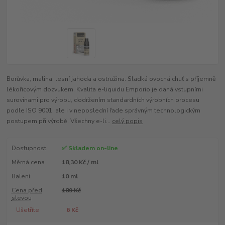
Borůvka, malina, lesní jahoda a ostružina. Sladká ovocná chuť s příjemně
lékořicovým dozvukem. Kvalita e-liquidu Emporio je daná vstupními
surovinami pro výrobu, dodržením standardních výrobních procesu
podle ISO 9001, ale i v neposlední řade správným technologickým
postupem při výrobě. Všechny e-li...
celý popis
Dostupnost
✅ Skladem on-line
Měrná cena
18,30 Kč / ml
Balení
10 ml
Cena před
189 Kč
slevou
Ušetříte
6 Kč