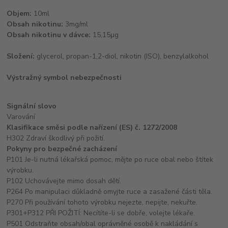
Objem:
10ml
Obsah nikotinu:
3mg/ml
Obsah nikotinu v dávce:
15,15μg
Složení:
glycerol, propan-1,2-diol, nikotin (ISO), benzylalkohol
Výstražný symbol nebezpečnosti
Signální slovo
Varování
Klasifikace směsi podle nařízení (ES) č. 1272/2008
H302 Zdraví škodlivý při požití.
Pokyny pro bezpečné zacházení
P101 Je-li nutná lékařská pomoc, mějte po ruce obal nebo štítek
výrobku.
P102 Uchovávejte mimo dosah dětí.
P264 Po manipulaci důkladně omyjte ruce a zasažené části těla.
P270 Při používání tohoto výrobku nejezte, nepijte, nekuřte.
P301+P312 PŘI POŽITÍ: Necítíte-li se dobře, volejte lékaře.
P501 Odstraňte obsah/obal oprávněné osobě k nakládání s