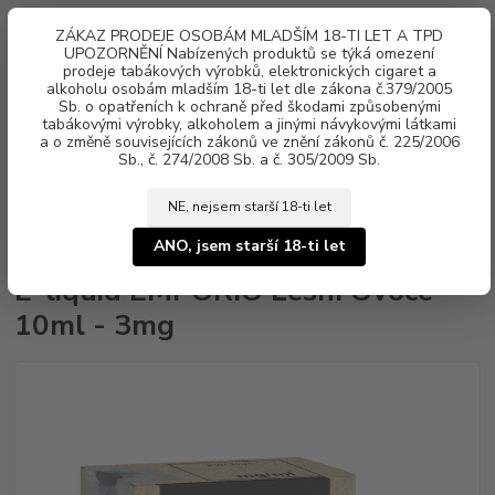
0
ks
ZÁKAZ PRODEJE OSOBÁM MLADŠÍM 18-TI LET A TPD
za
0 Kč
UPOZORNĚNÍ Nabízených produktů se týká omezení
prodeje tabákových výrobků, elektronických cigaret a
alkoholu osobám mladším 18-ti let dle zákona č.379/2005
Menu
Sb. o opatřeních k ochraně před škodami způsobenými
tabákovými výrobky, alkoholem a jinými návykovými látkami
a o změně souvisejících zákonů ve znění zákonů č. 225/2006
Sb., č. 274/2008 Sb. a č. 305/2009 Sb.
NE, nejsem starší 18-ti let
Úvod
Náplně e-liquid
E-liquid EMPORIO
E-liquid EMPORIO Lesní
Ovoce 10ml - 3mg
ANO, jsem starší 18-ti let
E-liquid EMPORIO Lesní Ovoce
10ml - 3mg