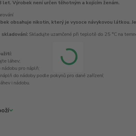
 let. Výrobek není určen těhotným a kojícím ženám.
arování
bek obsahuje nikotin, který je vysoce návykovou látkou. Je
 skladování:
Skladujte uzamčené při teplotě do 25 °C na tem
užití:
jte láhev;
 nádobu pro náplň;
 náplň do nádoby podle pokynů pro dané zařízení;
áhev i nádobu.
oží