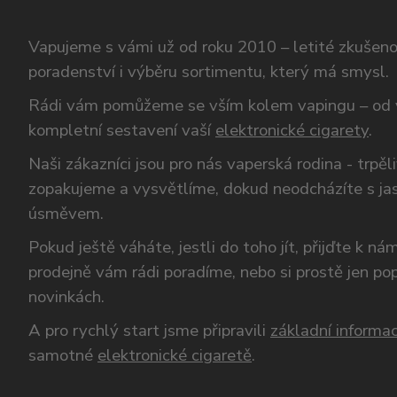
Vapujeme s vámi už od roku 2010 – letité zkušen
poradenství i výběru sortimentu, který má smysl.
Rádi vám pomůžeme se vším kolem vapingu – od 
kompletní sestavení vaší
elektronické cigarety
.
Naši zákazníci jsou pro nás vaperská rodina - trpěl
zopakujeme a vysvětlíme, dokud neodcházíte s ja
úsměvem.
Pokud ještě váháte, jestli do toho jít, přijďte k n
prodejně vám rádi poradíme, nebo si prostě jen p
novinkách.
A pro rychlý start jsme připravili
základní informac
samotné
elektronické cigaretě
.