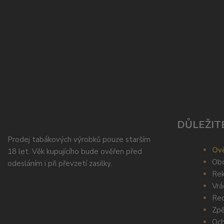
DŮLEŽIT
Prodej tabákových výrobků pouze starším
Ově
18 let. Věk kupujícího bude ověřen před
Obc
odesláním i při převzetí zasilky.
Rek
Vrá
Rec
Zpě
Och