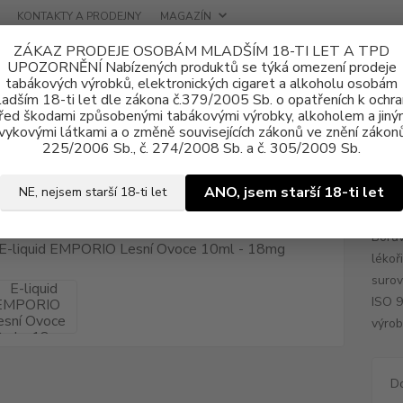
KONTAKTY A PRODEJNY
MAGAZÍN
ZÁKAZ PRODEJE OSOBÁM MLADŠÍM 18-TI LET A TPD
UPOZORNĚNÍ Nabízených produktů se týká omezení prodeje
tabákových výrobků, elektronických cigaret a alkoholu osobám
adším 18-ti let dle zákona č.379/2005 Sb. o opatřeních k ochr
řed škodami způsobenými tabákovými výrobky, alkoholem a jiný
vykovými látkami a o změně souvisejících zákonů ve znění zákonů
ně e-liquid
E-liquid EMPORIO
E-liquid EMPORIO Lesní Ovoce 10ml
225/2006 Sb., č. 274/2008 Sb. a č. 305/2009 Sb.
uid EMPORIO Lesní Ovoce 10ml 
ANO, jsem starší 18-ti let
NE, nejsem starší 18-ti let
Borův
lékoř
surov
ISO 9
výrob
D