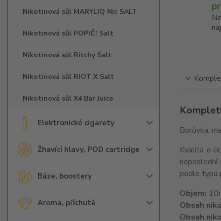
p
Nikotinová sůl MARYLIQ Nic SALT
Ne
na
Nikotinová sůl POPIČ! Salt
Nikotinová sůl Ritchy Salt
Nikotinová sůl RIOT X Salt
Komplet
Nikotinová sůl X4 Bar Juice
Kompletn
Elektronické cigarety
Borůvka, ma
Žhavící hlavy, POD cartridge
Kvalita e-l
neposlední 
podle typu 
Báze, boostery
Objem:
10
Aroma, příchutě
Obsah niko
Obsah niko