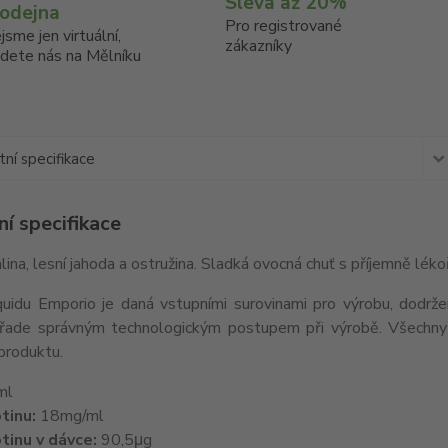
Sleva až 20%
rodejna
Pro registrované
jsme jen virtuální,
zákazníky
jdete nás na Mělníku
ní specifikace
í specifikace
lina, lesní jahoda a ostružina. Sladká ovocná chuť s příjemně lé
iquidu Emporio je daná vstupními surovinami pro výrobu, dodrž
řade správným technologickým postupem při výrobě. Všechny e
produktu.
ml
tinu:
18mg/ml
tinu v dávce:
90,5μg