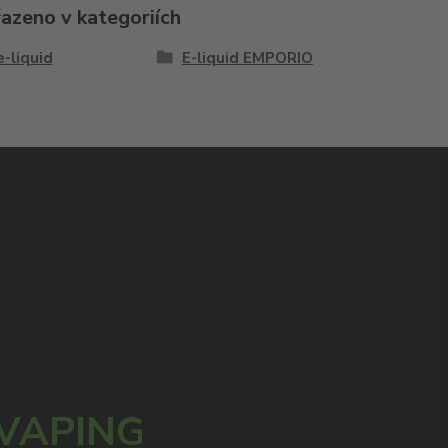
řazeno v kategoriích
e-liquid
E-liquid EMPORIO
 VAPING