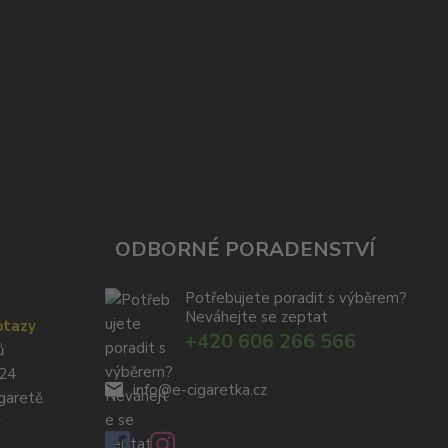
ODBORNÉ PORADENSTVÍ
Potřebujete poradit s výběrem?
Neváhejte se zeptat
otazy
+420 606 266 566
ů
024
info@e-cigaretka.cz
igaretě
y