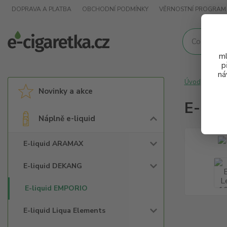
DOPRAVA A PLATBA
OBCHODNÍ PODMÍNKY
VĚRNOSTNÍ PROGRAM
ml
p
ná
Úvod
Nápl
Novinky a akce
E-liq
Náplně e-liquid
E-liquid ARAMAX
E-liquid DEKANG
E-liquid EMPORIO
E-liquid Liqua Elements