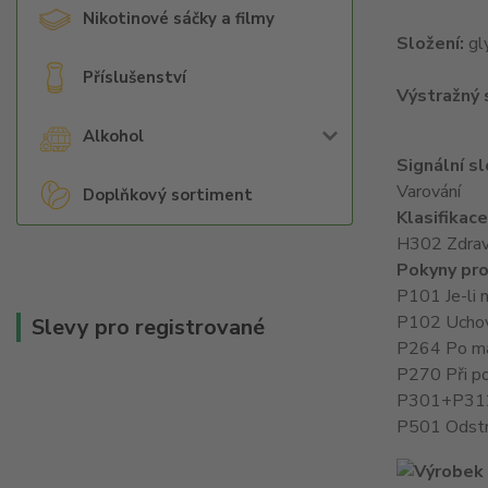
Nikotinové sáčky a filmy
Složení:
gly
Příslušenství
Výstražný
Alkohol
Signální s
Varování
Doplňkový sortiment
Klasifikac
H302 Zdraví 
Pokyny pro
P101 Je-li 
P102 Uchov
Slevy pro registrované
P264 Po man
P270 Při pou
P301+P312 P
P501 Odstra