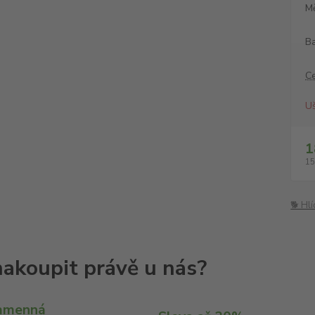
M
Ba
C
Uš
1
15
🐕 Hl
amenná