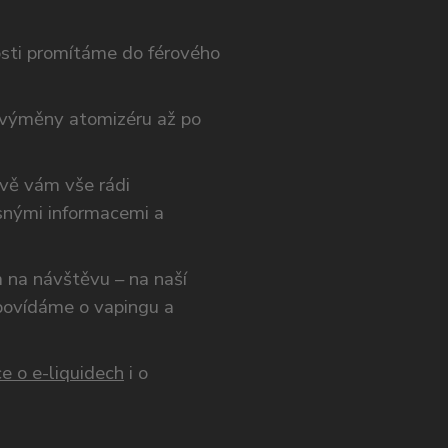
osti promítáme do férového
výměny atomizéru až po
ivě vám vše rádi
snými informacemi a
ám na návštěvu – na naší
opovídáme o vapingu a
e o e-liquidech
i o