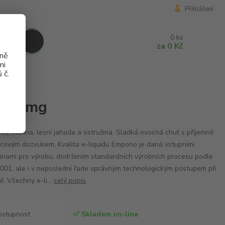
Přihlášení
0
ks
za
0 Kč
aně
mi
 č.
 - 18mg
- 18mg
ka, malina, lesní jahoda a ostružina. Sladká ovocná chuť s příjemně
icovým dozvukem. Kvalita e-liquidu Emporio je daná vstupními
inami pro výrobu, dodržením standardních výrobních procesu podle
001, ale i v neposlední řade správným technologickým postupem při
ě. Všechny e-li...
celý popis
ostupnost
✅ Skladem on-line