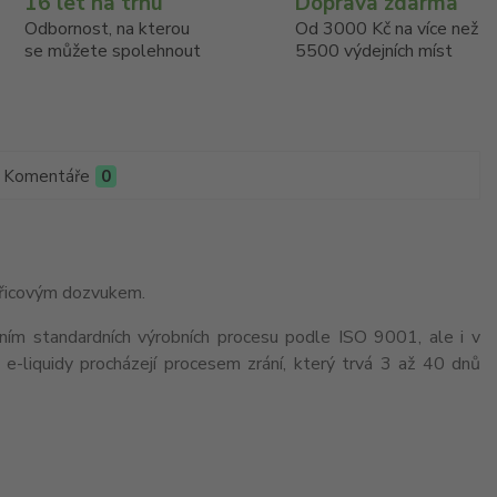
16 let na trhu
Doprava zdarma
Odbornost, na kterou
Od 3000 Kč na více než
se můžete spolehnout
5500 výdejních míst
Komentáře
0
kořicovým dozvukem.
ením standardních výrobních procesu podle ISO 9001, ale i v
-liquidy procházejí procesem zrání, který trvá 3 až 40 dnů