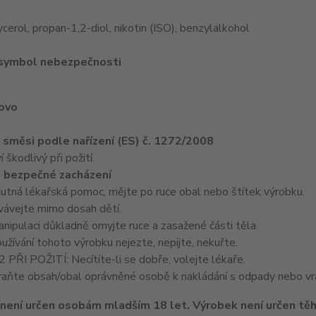
cerol, propan-1,2-diol, nikotin (ISO), benzylalkohol
 symbol nebezpečnosti
lovo
e směsi podle nařízení (ES) č. 1272/2008
škodlivý při požití.
 bezpečné zacházení
nutná lékařská pomoc, mějte po ruce obal nebo štítek výrobku.
ávejte mimo dosah dětí.
ipulaci důkladně omyjte ruce a zasažené části těla.
žívání tohoto výrobku nejezte, nepijte, nekuřte.
ŘI POŽITÍ: Necítíte-li se dobře, volejte lékaře.
ňte obsah/obal oprávněné osobě k nakládání s odpady nebo vrá