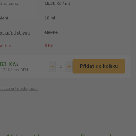
ěrná cena
18,30 Kč / ml
lení
10 ml
ena před slevou
189 Kč
etříte
6 Kč
83 Kč
/
ks
Přidat do košíku
1,24 Kč
bez DPH
ídat cenu / dostupnost