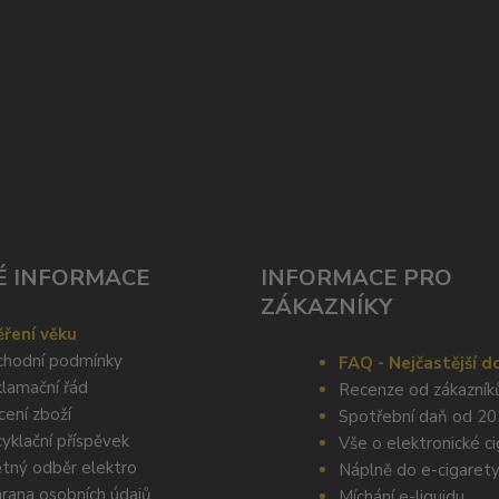
É INFORMACE
INFORMACE PRO
ZÁKAZNÍKY
ření věku
hodní podmínky
FAQ - Nejčastější d
lamační řád
Recenze od zákazník
cení zboží
Spotřební daň od 2
yklační příspěvek
Vše o elektronické c
tný odběr elektro
Náplně do e-cigaret
rana osobních údajů
Míchání e-liquidu