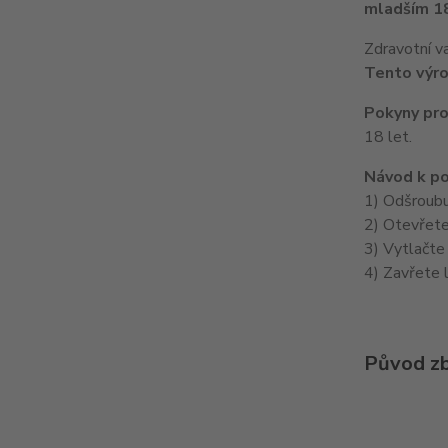
mladším 18
Zdravotní v
Tento výro
Pokyny pro
18 let.
Návod k po
1) Odšroubu
2) Otevřete
3) Vytlačte
4) Zavřete l
Původ zb