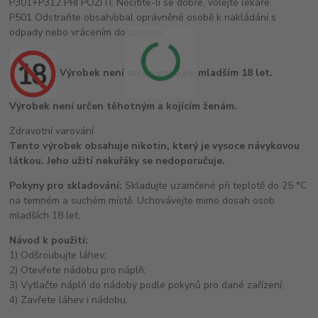
P301+P312 PŘI POŽITÍ: Necítíte-li se dobře, volejte lékaře.
P501 Odstraňte obsah/obal oprávněné osobě k nakládání s
odpady nebo vrácením dodavateli.
Výrobek není určen osobám mladším 18 let.
Výrobek není určen těhotným a kojícím ženám.
Zdravotní varování
Tento výrobek obsahuje nikotin, který je vysoce návykovou
látkou. Jeho užití nekuřáky se nedoporučuje.
Pokyny pro skladování:
Skladujte uzamčené při teplotě do 25 °C
na temném a suchém místě. Uchovávejte mimo dosah osob
mladších 18 let.
Návod k použití:
1) Odšroubujte láhev;
2) Otevřete nádobu pro náplň;
3) Vytlačte náplň do nádoby podle pokynů pro dané zařízení;
4) Zavřete láhev i nádobu.