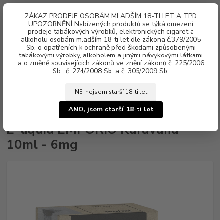
0
ks
ZÁKAZ PRODEJE OSOBÁM MLADŠÍM 18-TI LET A TPD
za
0 Kč
UPOZORNĚNÍ Nabízených produktů se týká omezení
prodeje tabákových výrobků, elektronických cigaret a
alkoholu osobám mladším 18-ti let dle zákona č.379/2005
Menu
Sb. o opatřeních k ochraně před škodami způsobenými
tabákovými výrobky, alkoholem a jinými návykovými látkami
a o změně souvisejících zákonů ve znění zákonů č. 225/2006
Sb., č. 274/2008 Sb. a č. 305/2009 Sb.
NE, nejsem starší 18-ti let
Úvod
Náplně e-liquid
E-liquid EMPORIO
E-liquid EMPORIO
Karavana 10ml - 6mg
ANO, jsem starší 18-ti let
E-liquid EMPORIO Karavana
10ml - 6mg