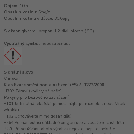
Objem:
10ml
Obsah nikotinu:
6mg/ml
Obsah nikotinu v dávce:
30,65μg
Složení:
glycerol, propan-1,2-diol, nikotin (ISO)
Výstražný symbol nebezpečnosti
Signální slovo
Varování
Klasifikace směsi podle nařízení (ES) č. 1272/2008
H302 Zdraví škodlivý při požití.
Pokyny pro bezpečné zacházení
P101 Je-li nutná lékařská pomoc, mějte po ruce obal nebo štítek
výrobku.
P102 Uchovávejte mimo dosah dětí.
P264 Po manipulaci důkladně omyjte ruce a zasažené části těla.
P270 Při používání tohoto výrobku nejezte, nepijte, nekuřte.