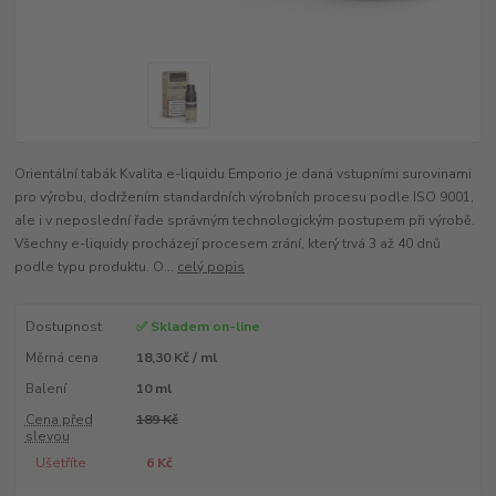
Orientální tabák Kvalita e-liquidu Emporio je daná vstupními surovinami
pro výrobu, dodržením standardních výrobních procesu podle ISO 9001,
ale i v neposlední řade správným technologickým postupem při výrobě.
Všechny e-liquidy procházejí procesem zrání, který trvá 3 až 40 dnů
podle typu produktu. O...
celý popis
Dostupnost
✅ Skladem on-line
Měrná cena
18,30 Kč / ml
Balení
10 ml
Cena před
189 Kč
slevou
Ušetříte
6 Kč