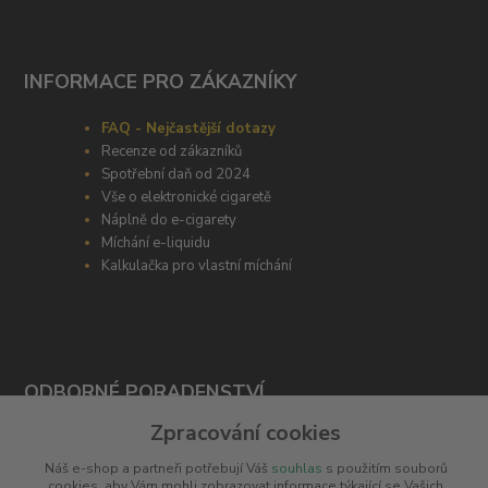
INFORMACE PRO ZÁKAZNÍKY
FAQ - Nejčastější dotazy
Recenze od zákazníků
Spotřební daň od 2024
Vše o elektronické cigaretě
Náplně do e-cigarety
Míchání e-liquidu
Kalkulačka pro vlastní míchání
ODBORNÉ PORADENSTVÍ
Zpracování cookies
Potřebujete poradit s výběrem? Neváhejte se zeptat
Náš e-shop a partneři potřebují Váš
souhlas
s použitím souborů
+420 606 266 566
cookies, aby Vám mohli zobrazovat informace týkající se Vašich