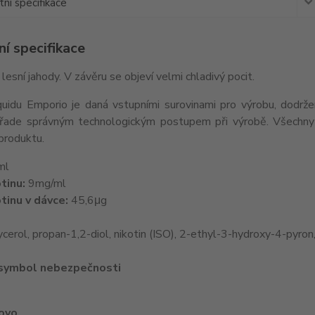
ní specifikace
í specifikace
lesní jahody. V závěru se objeví velmi chladivý pocit.
iquidu Emporio je daná vstupními surovinami pro výrobu, dodrž
řade správným technologickým postupem při výrobě. Všechny e
produktu.
ml
tinu:
9mg/ml
tinu v dávce:
45,6μg
cerol, propan-1,2-diol, nikotin (ISO), 2-ethyl-3-hydroxy-4-pyron
 symbol nebezpečnosti
lovo