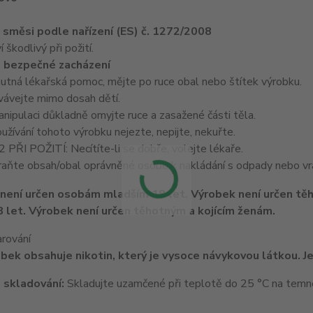
e směsi podle nařízení (ES) č. 1272/2008
škodlivý při požití.
 bezpečné zacházení
nutná lékařská pomoc, mějte po ruce obal nebo štítek výrobku.
ávejte mimo dosah dětí.
ipulaci důkladně omyjte ruce a zasažené části těla.
žívání tohoto výrobku nejezte, nepijte, nekuřte.
ŘI POŽITÍ: Necítíte-li se dobře, volejte lékaře.
ňte obsah/obal oprávněné osobě k nakládání s odpady nebo vrá
 let. Výrobek není určen těhotným a kojícím ženám.
arování
bek obsahuje nikotin, který je vysoce návykovou látkou. Je
 skladování:
Skladujte uzamčené při teplotě do 25 °C na tem