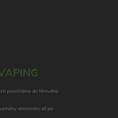
 VAPING
osti promítáme do férového
výměny atomizéru až po