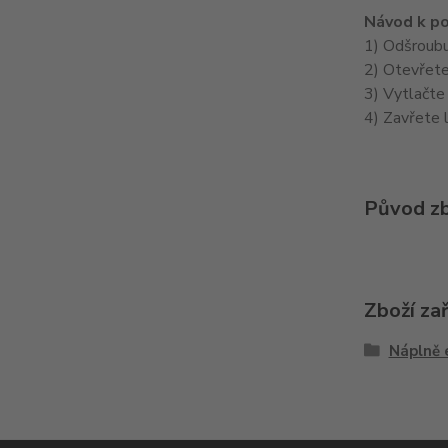
Návod k po
1) Odšroubu
2) Otevřete
3) Vytlačte
4) Zavřete l
Původ zb
Zboží za
Náplně 