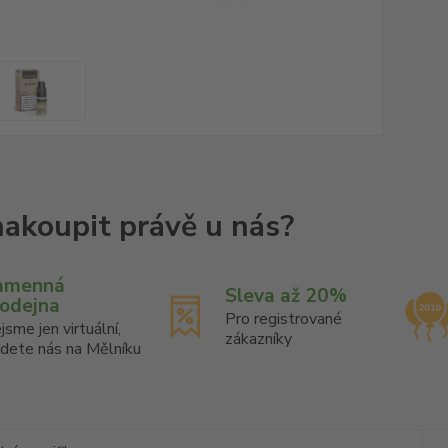
amenná
Sleva až 20%
rodejna
Pro registrované
jsme jen virtuální,
zákazníky
jdete nás na Mělníku