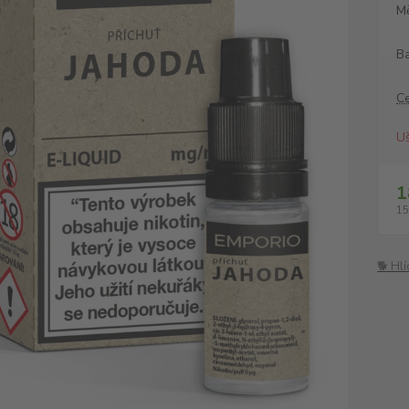
M
Ba
C
Uš
1
15
🐕 Hl