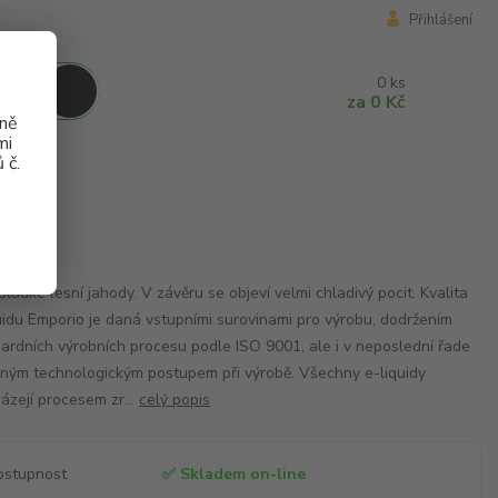
Přihlášení
0
ks
za
0 Kč
aně
mi
 č.
g
g
sladké lesní jahody. V závěru se objeví velmi chladivý pocit. Kvalita
uidu Emporio je daná vstupními surovinami pro výrobu, dodržením
ardních výrobních procesu podle ISO 9001, ale i v neposlední řade
ným technologickým postupem při výrobě. Všechny e-liquidy
ázejí procesem zr...
celý popis
ostupnost
✅ Skladem on-line