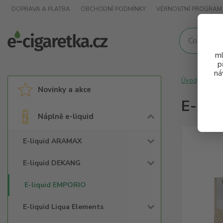
DOPRAVA A PLATBA
OBCHODNÍ PODMÍNKY
VĚRNOSTNÍ PROGRAM
ml
p
ná
Úvod
Nápl
Novinky a akce
E-liq
Náplně e-liquid
E-liquid ARAMAX
E-liquid DEKANG
E-liquid EMPORIO
E-liquid Liqua Elements