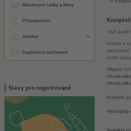
Komplet
Nikotinové sáčky a filmy
Kompletn
Příslušenství
Chuť sladké 
Alkohol
Kvalita e-l
neposlední 
Doplňkový sortiment
podle typu 
Objem:
10
Obsah niko
Obsah niko
Slevy pro registrované
Složení:
gly
Výstražný
Signální s