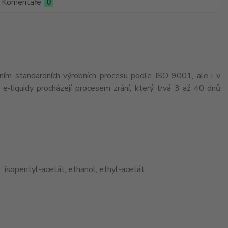
Komentáře
0
ením standardních výrobních procesu podle ISO 9001, ale i v
-liquidy procházejí procesem zrání, který trvá 3 až 40 dnů
, isopentyl-acetát, ethanol, ethyl-acetát