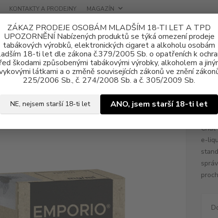
KONTAKTY A PRODEJNY
MAGAZÍN
ZÁKAZ PRODEJE OSOBÁM MLADŠÍM 18-TI LET A TPD
UPOZORNĚNÍ Nabízených produktů se týká omezení prodeje
tabákových výrobků, elektronických cigaret a alkoholu osobám
adším 18-ti let dle zákona č.379/2005 Sb. o opatřeních k ochr
řed škodami způsobenými tabákovými výrobky, alkoholem a jiný
vykovými látkami a o změně souvisejících zákonů ve znění zákonů
ně e-liquid
E-liquid EMPORIO
E-liquid EMPORIO Jahoda 10ml - 9m
225/2006 Sb., č. 274/2008 Sb. a č. 305/2009 Sb.
uid EMPORIO Jahoda 10ml - 9m
ANO, jsem starší 18-ti let
NE, nejsem starší 18-ti let
Chuť 
e-liq
stand
správ
proch
D