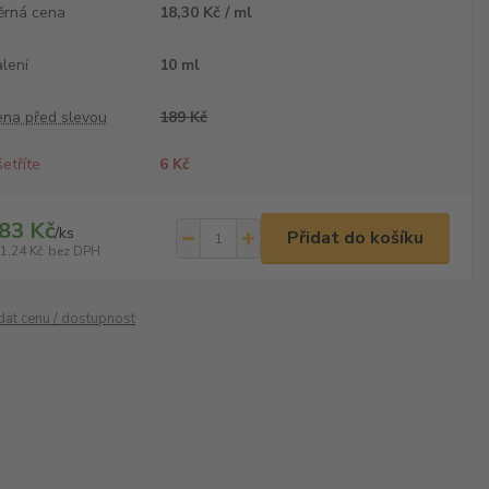
ěrná cena
18,30 Kč / ml
lení
10 ml
ena před slevou
189 Kč
etříte
6 Kč
83 Kč
/
ks
Přidat do košíku
1,24 Kč
bez DPH
ídat cenu / dostupnost