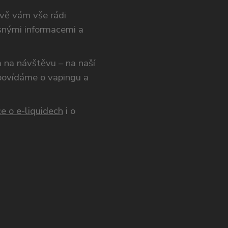
ivě vám vše rádi
snými informacemi a
ám na návštěvu – na naší
opovídáme o vapingu a
e o e-liquidech
i o