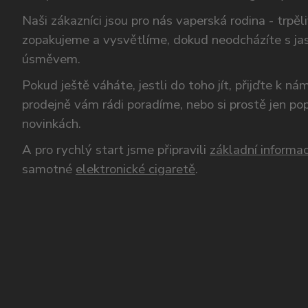
Naši zákazníci jsou pro nás vaperská rodina - trpěl
zopakujeme a vysvětlíme, dokud neodcházíte s ja
úsměvem.
Pokud ještě váháte, jestli do toho jít, přijďte k n
prodejně vám rádi poradíme, nebo si prostě jen p
novinkách.
A pro rychlý start jsme připravili
základní informac
samotné
elektronické cigaretě
.