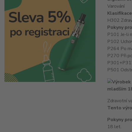
Varování
Klasifikac
H302 Zdraví 
Pokyny pro
P101 Je-li 
P102 Uchov
P264 Po man
P270 Při pou
P301+P312 P
P501 Odstra
mladším 18
Zdravotní v
Tento výro
Pokyny pro
18 let.