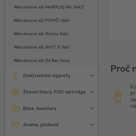
Nikotinová sůl MARYLIQ Nic SALT
Nikotinová sůl POPIČ! Salt
Nikotinová sůl Ritchy Salt
Nikotinová sůl RIOT X Salt
Nikotinová sůl X4 Bar Juice
Elektronické cigarety
K
p
Žhavící hlavy, POD cartridge
Ne
na
Báze, boostery
Aroma, příchutě