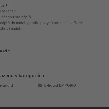
užití:
jte láhev;
 nádobu pro náplň;
 náplň do nádoby podle pokynů pro dané zařízení;
áhev i nádobu.
oží
řazeno v kategoriích
e-liquid
E-liquid EMPORIO