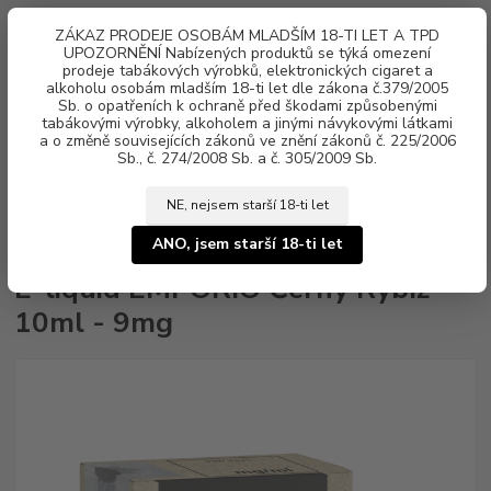
0
ks
ZÁKAZ PRODEJE OSOBÁM MLADŠÍM 18-TI LET A TPD
za
0 Kč
UPOZORNĚNÍ Nabízených produktů se týká omezení
prodeje tabákových výrobků, elektronických cigaret a
alkoholu osobám mladším 18-ti let dle zákona č.379/2005
Menu
Sb. o opatřeních k ochraně před škodami způsobenými
tabákovými výrobky, alkoholem a jinými návykovými látkami
a o změně souvisejících zákonů ve znění zákonů č. 225/2006
Sb., č. 274/2008 Sb. a č. 305/2009 Sb.
NE, nejsem starší 18-ti let
Úvod
Náplně e-liquid
E-liquid EMPORIO
E-liquid EMPORIO Černý
Rybíz 10ml - 9mg
ANO, jsem starší 18-ti let
E-liquid EMPORIO Černý Rybíz
10ml - 9mg