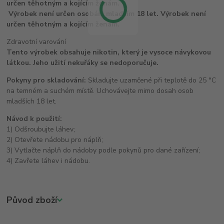
Výrobek není určen osobám mladším 18 let. Výrobek není
určen těhotným a kojícím ženám.
Zdravotní varování
Tento výrobek obsahuje nikotin, který je vysoce návykovou
látkou. Jeho užití nekuřáky se nedoporučuje.
Pokyny pro skladování:
Skladujte uzamčené při teplotě do 25 °C
na temném a suchém místě. Uchovávejte mimo dosah osob
mladších 18 let.
Návod k použití:
1) Odšroubujte láhev;
2) Otevřete nádobu pro náplň;
3) Vytlačte náplň do nádoby podle pokynů pro dané zařízení;
4) Zavřete láhev i nádobu.
Původ zboží