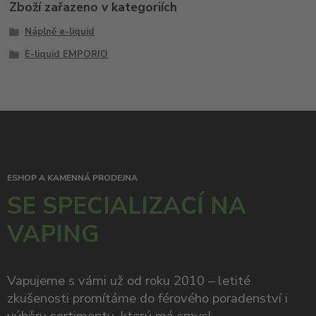
Zboží zařazeno v kategoriích
Náplně e-liquid
E-liquid EMPORIO
ESHOP A KAMENNÁ PRODEJNA
SE SPECIALIZACÍ NA
VAPING
Vapujeme s vámi už od roku 2010 – letité
zkušenosti promítáme do férového poradenství i
výběru sortimentu, který má smysl.