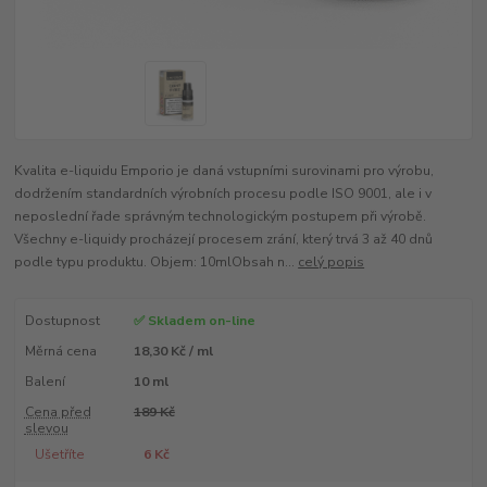
Kvalita e-liquidu Emporio je daná vstupními surovinami pro výrobu,
dodržením standardních výrobních procesu podle ISO 9001, ale i v
neposlední řade správným technologickým postupem při výrobě.
Všechny e-liquidy procházejí procesem zrání, který trvá 3 až 40 dnů
podle typu produktu. Objem: 10mlObsah n...
celý popis
Dostupnost
✅ Skladem on-line
Měrná cena
18,30 Kč / ml
Balení
10 ml
Cena před
189 Kč
slevou
Ušetříte
6 Kč