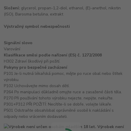
Složení:
glycerol, propan-1,2-diol, ethanol, (E)-anethol, nikotin
(ISO), Barosma betulina, extrakt
Výstražný symbol nebezpečnosti
Signální slovo
Varování
Klasifikace směsi podle nařízení (ES) č. 1272/2008
H302 Zdraví škodlivý při požití.
Pokyny pro bezpečné zacházení
P101 Je-li nutná lékařská pomoc, mějte po ruce obal nebo štítek
výrobku.
P102 Uchovávejte mimo dosah dětí.
P264 Po manipulaci důkladně omyjte ruce a zasažené části těla.
P270 Při používání tohoto výrobku nejezte, nepijte, nekuřte.
P301+P312 PŘI POŽITÍ: Necítíte-li se dobře, volejte lékaře.
P501 Odstraňte obsah/obal oprávněné osobě k nakládání s
odpady nebo vrácením dodavateli.