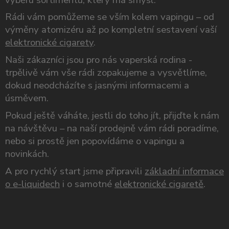
Rádi vám pomůžeme se vším kolem vapingu – od
výměny atomizéru až po kompletní sestavení vaší
elektronické cigarety
.
Naši zákazníci jsou pro nás vaperská rodina -
trpělivě vám vše rádi zopakujeme a vysvětlíme,
dokud neodcházíte s jasnými informacemi a
úsměvem.
Pokud ještě váháte, jestli do toho jít, přijďte k nám
na návštěvu – na naší prodejně vám rádi poradíme,
nebo si prostě jen popovídáme o vapingu a
novinkách.
A pro rychlý start jsme připravili
základní informace
o e-liquidech
i o samotné
elektronické cigaretě
.