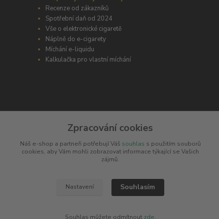
Recenze od zákazníků
Spotřební daň od 2024
Vše o elektronické cigaretě
Náplně do e-cigarety
Míchání e-liquidu
Kalkulačka pro vlastní míchání
ODBORNÉ PORADENSTVÍ
Zpracování cookies
Potřebujete poradit s výběrem? Neváhejte se zeptat
Náš e-shop a partneři potřebují Váš
souhlas
s použitím souborů
+420 606 266 566
cookies, aby Vám mohli zobrazovat informace týkající se Vašich
zájmů.
info@e-cigaretka.cz
Souhlasím
Nastavení
Souhlas můžete odmítnout
zde
.