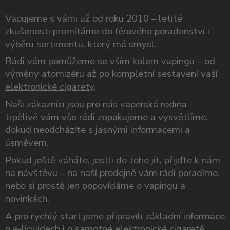
Vapujeme s vámi už od roku 2010 – letité
zkušenosti promítáme do férového poradenství i
výběru sortimentu, který má smysl.
Rádi vám pomůžeme se vším kolem vapingu – od
výměny atomizéru až po kompletní sestavení vaší
elektronické cigarety
.
Naši zákazníci jsou pro nás vaperská rodina -
trpělivě vám vše rádi zopakujeme a vysvětlíme,
dokud neodcházíte s jasnými informacemi a
úsměvem.
Pokud ještě váháte, jestli do toho jít, přijďte k nám
na návštěvu – na naší prodejně vám rádi poradíme,
nebo si prostě jen popovídáme o vapingu a
novinkách.
A pro rychlý start jsme připravili
základní informace
o e-liquidech
i o samotné
elektronické cigaretě
.