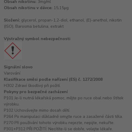
Obsah nikotinu:
3mg/ml
Obsah nikotinu v dávce:
15,15μg
Složení:
glycerol, propan-1,2-diol, ethanol, (E)-anethol, nikotin
(ISO), Barosma betulina, extrakt
Výstražný symbol nebezpečnosti
Signální slovo
Varování
Klasifikace směsi podle nařízení (ES) č. 1272/2008
H302 Zdraví škodlivý při požití.
Pokyny pro bezpečné zacházení
P101 Je-li nutná lékařská pomoc, mějte po ruce obal nebo štítek
výrobku.
P102 Uchovávejte mimo dosah dětí.
P264 Po manipulaci důkladně omyjte ruce a zasažené části těla.
P270 Při používání tohoto výrobku nejezte, nepijte, nekuřte.
P301+P312 PŘI POŽITÍ: Necítíte-li se dobře, volejte lékaře.