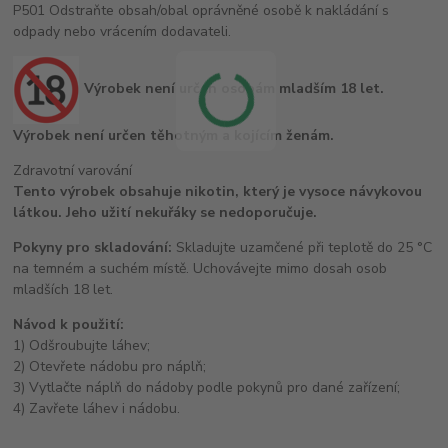
P501 Odstraňte obsah/obal oprávněné osobě k nakládání s
odpady nebo vrácením dodavateli.
Výrobek není určen osobám mladším 18 let.
Výrobek není určen těhotným a kojícím ženám.
Zdravotní varování
Tento výrobek obsahuje nikotin, který je vysoce návykovou
látkou. Jeho užití nekuřáky se nedoporučuje.
Pokyny pro skladování:
Skladujte uzamčené při teplotě do 25 °C
na temném a suchém místě. Uchovávejte mimo dosah osob
mladších 18 let.
Návod k použití:
1) Odšroubujte láhev;
2) Otevřete nádobu pro náplň;
3) Vytlačte náplň do nádoby podle pokynů pro dané zařízení;
4) Zavřete láhev i nádobu.