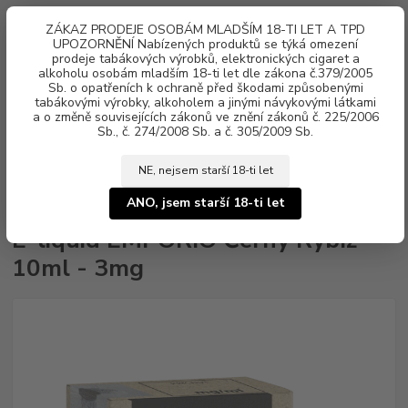
0
ks
ZÁKAZ PRODEJE OSOBÁM MLADŠÍM 18-TI LET A TPD
za
0 Kč
UPOZORNĚNÍ Nabízených produktů se týká omezení
prodeje tabákových výrobků, elektronických cigaret a
alkoholu osobám mladším 18-ti let dle zákona č.379/2005
Menu
Sb. o opatřeních k ochraně před škodami způsobenými
tabákovými výrobky, alkoholem a jinými návykovými látkami
a o změně souvisejících zákonů ve znění zákonů č. 225/2006
Sb., č. 274/2008 Sb. a č. 305/2009 Sb.
NE, nejsem starší 18-ti let
Úvod
Náplně e-liquid
E-liquid EMPORIO
E-liquid EMPORIO Černý
Rybíz 10ml - 3mg
ANO, jsem starší 18-ti let
E-liquid EMPORIO Černý Rybíz
10ml - 3mg