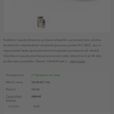
Kvalita e-liquidu Emporio je daná vstupními surovinami pro výrobu,
dodržením standardních výrobních procesu podle ISO 9001, ale i v
neposlední řade správným technologickým postupem při výrobě.
Všechny e-liquidy procházejí procesem zrání, který trvá 3 až 40 dnů
podle typu produktu. Objem: 10mlObsah n...
celý popis
Dostupnost
✅ Skladem on-line
Měrná cena
18,30 Kč / ml
Balení
10 ml
Cena před
189 Kč
slevou
Ušetříte
6 Kč