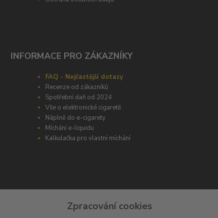
INFORMACE PRO ZÁKAZNÍKY
FAQ - Nejčastější dotazy
Recenze od zákazníků
Spotřební daň od 2024
Vše o elektronické cigaretě
Náplně do e-cigarety
Míchání e-liquidu
Kalkulačka pro vlastní míchání
ODBORNÉ PORADENSTVÍ
Zpracování cookies
Potřebujete poradit s výběrem? Neváhejte se zeptat