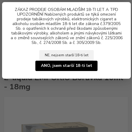
0
ks
ZÁKAZ PRODEJE OSOBÁM MLADŠÍM 18-TI LET A TPD
za
0 Kč
UPOZORNĚNÍ Nabízených produktů se týká omezení
prodeje tabákových výrobků, elektronických cigaret a
alkoholu osobám mladším 18-ti let dle zákona č.379/2005
Menu
Sb. o opatřeních k ochraně před škodami způsobenými
tabákovými výrobky, alkoholem a jinými návykovými látkami
a o změně souvisejících zákonů ve znění zákonů č. 225/2006
Sb., č. 274/2008 Sb. a č. 305/2009 Sb.
NE, nejsem starší 18-ti let
Úvod
Náplně e-liquid
E-liquid EMPORIO
E-liquid EMPORIO Borůvka
10ml - 18mg
ANO, jsem starší 18-ti let
E-liquid EMPORIO Borůvka 10ml
- 18mg