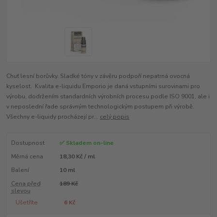
Chuť lesní borůvky. Sladké tóny v závěru podpoří nepatrná ovocná
kyselost. Kvalita e-liquidu Emporio je daná vstupními surovinami pro
výrobu, dodržením standardních výrobních procesu podle ISO 9001, ale i
v neposlední řade správným technologickým postupem při výrobě.
Všechny e-liquidy procházejí pr...
celý popis
Dostupnost
✅ Skladem on-line
Měrná cena
18,30 Kč / ml
Balení
10 ml
Cena před
189 Kč
slevou
Ušetříte
6 Kč