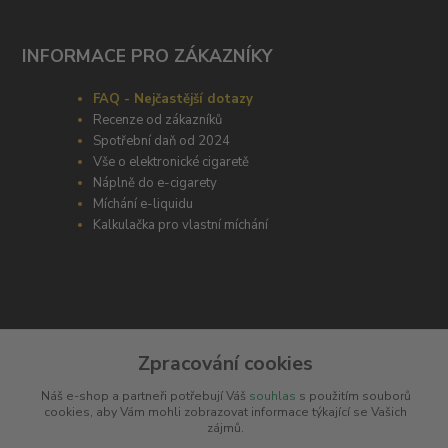
INFORMACE PRO ZÁKAZNÍKY
FAQ - Nejčastější dotazy
Recenze od zákazníků
Spotřební daň od 2024
Vše o elektronické cigaretě
Náplně do e-cigarety
Míchání e-liquidu
Kalkulačka pro vlastní míchání
ODBORNÉ PORADENSTVÍ
Zpracování cookies
Potřebujete poradit s výběrem? Neváhejte se zeptat
Náš e-shop a partneři potřebují Váš
souhlas
s použitím souborů
+420 606 266 566
cookies, aby Vám mohli zobrazovat informace týkající se Vašich
zájmů.