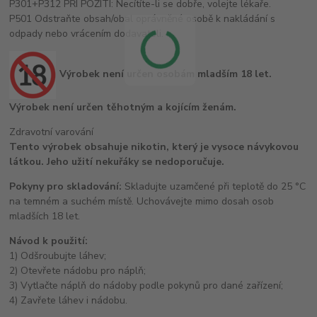
P301+P312 PŘI POŽITÍ: Necítíte-li se dobře, volejte lékaře.
P501 Odstraňte obsah/obal oprávněné osobě k nakládání s
odpady nebo vrácením dodavateli.
Výrobek není určen osobám mladším 18 let.
Výrobek není určen těhotným a kojícím ženám.
Zdravotní varování
Tento výrobek obsahuje nikotin, který je vysoce návykovou
látkou. Jeho užití nekuřáky se nedoporučuje.
Pokyny pro skladování:
Skladujte uzamčené při teplotě do 25 °C
na temném a suchém místě. Uchovávejte mimo dosah osob
mladších 18 let.
Návod k použití:
1) Odšroubujte láhev;
2) Otevřete nádobu pro náplň;
3) Vytlačte náplň do nádoby podle pokynů pro dané zařízení;
4) Zavřete láhev i nádobu.