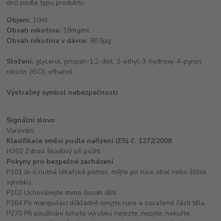
dnů podle typu produktu.
Objem:
10ml
Obsah nikotinu:
18mg/ml
Obsah nikotinu v dávce:
90,5μg
Složení:
glycerol, propan-1,2-diol, 2-ethyl-3-hydroxy-4-pyron,
nikotin (ISO), ethanol
Výstražný symbol nebezpečnosti
Signální slovo
Varování
Klasifikace směsi podle nařízení (ES) č. 1272/2008
H302 Zdraví škodlivý při požití.
Pokyny pro bezpečné zacházení
P101 Je-li nutná lékařská pomoc, mějte po ruce obal nebo štítek
výrobku.
P102 Uchovávejte mimo dosah dětí.
P264 Po manipulaci důkladně omyjte ruce a zasažené části těla.
P270 Při používání tohoto výrobku nejezte, nepijte, nekuřte.