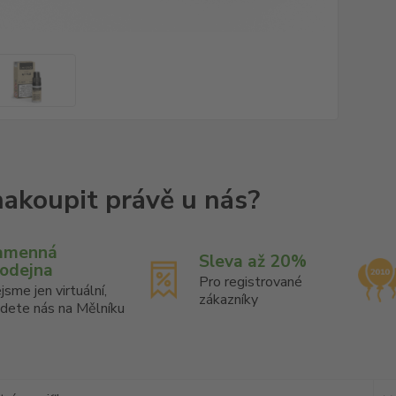
amenná
Sleva až 20%
rodejna
Pro registrované
jsme jen virtuální,
zákazníky
jdete nás na Mělníku