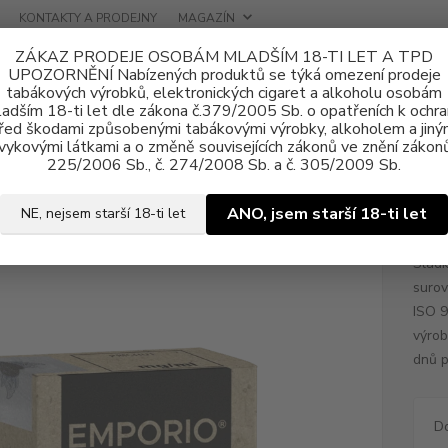
KONTAKTY A PRODEJNY
MAGAZÍN
ZÁKAZ PRODEJE OSOBÁM MLADŠÍM 18-TI LET A TPD
UPOZORNĚNÍ Nabízených produktů se týká omezení prodeje
tabákových výrobků, elektronických cigaret a alkoholu osobám
adším 18-ti let dle zákona č.379/2005 Sb. o opatřeních k ochr
řed škodami způsobenými tabákovými výrobky, alkoholem a jiný
vykovými látkami a o změně souvisejících zákonů ve znění zákonů
ně e-liquid
E-liquid EMPORIO
E-liquid EMPORIO Apple 10ml - 3m
225/2006 Sb., č. 274/2008 Sb. a č. 305/2009 Sb.
uid EMPORIO Apple 10ml - 3mg
ANO, jsem starší 18-ti let
NE, nejsem starší 18-ti let
Sladk
surov
ISO 9
výrob
dnů p
D