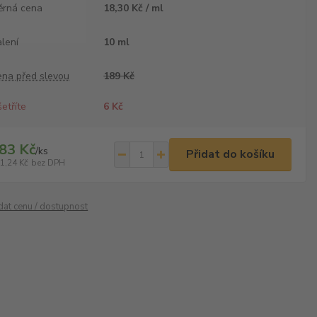
ěrná cena
18,30 Kč / ml
lení
10 ml
ena před slevou
189 Kč
etříte
6 Kč
83 Kč
/
ks
Přidat do košíku
1,24 Kč
bez DPH
ídat cenu / dostupnost