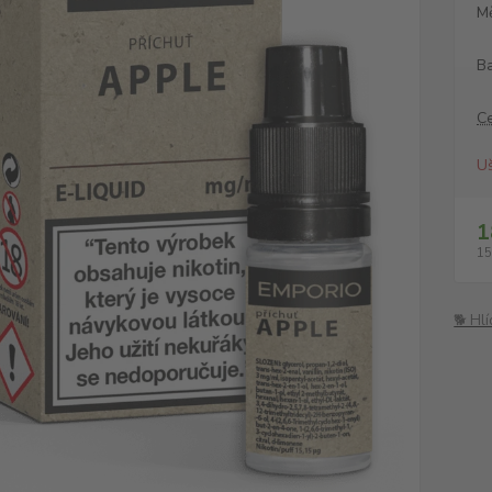
M
Ba
C
Uš
1
15
🐕 Hl