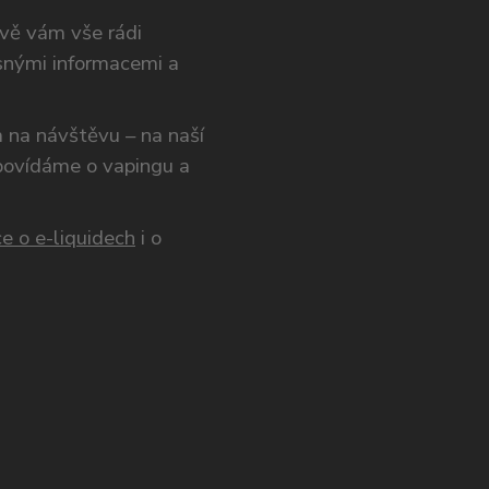
ivě vám vše rádi
snými informacemi a
ám na návštěvu – na naší
opovídáme o vapingu a
e o e-liquidech
i o