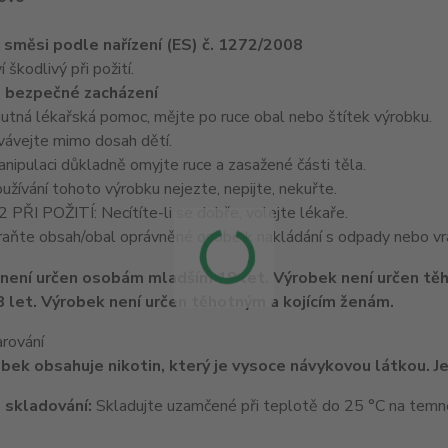
e směsi podle nařízení (ES) č. 1272/2008
škodlivý při požití.
 bezpečné zacházení
nutná lékařská pomoc, mějte po ruce obal nebo štítek výrobku.
ávejte mimo dosah dětí.
ipulaci důkladně omyjte ruce a zasažené části těla.
žívání tohoto výrobku nejezte, nepijte, nekuřte.
ŘI POŽITÍ: Necítíte-li se dobře, volejte lékaře.
ňte obsah/obal oprávněné osobě k nakládání s odpady nebo vrá
 let. Výrobek není určen těhotným a kojícím ženám.
arování
bek obsahuje nikotin, který je vysoce návykovou látkou. Je
 skladování:
Skladujte uzamčené při teplotě do 25 °C na tem