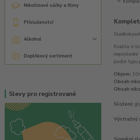
Komplet
Nikotinové sáčky a filmy
Kompletn
Příslušenství
Sladkokysel
Alkohol
Kvalita e-l
neposlední 
Doplňkový sortiment
podle typu 
Objem:
10
Obsah niko
Obsah niko
Slevy pro registrované
Složení:
gly
Výstražný
Signální s