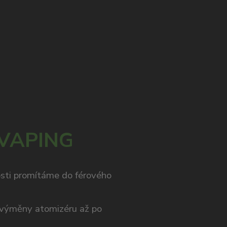
 VAPING
osti promítáme do férového
výměny atomizéru až po