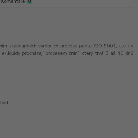
Komentáře
0
ením standardních výrobních procesu podle ISO 9001, ale i v
-liquidy procházejí procesem zrání, který trvá 3 až 40 dnů
ehyd