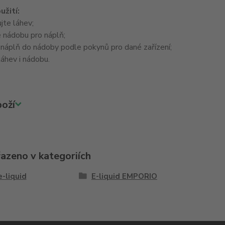
užití:
jte láhev;
 nádobu pro náplň;
 náplň do nádoby podle pokynů pro dané zařízení;
áhev i nádobu.
oží
řazeno v kategoriích
e-liquid
E-liquid EMPORIO