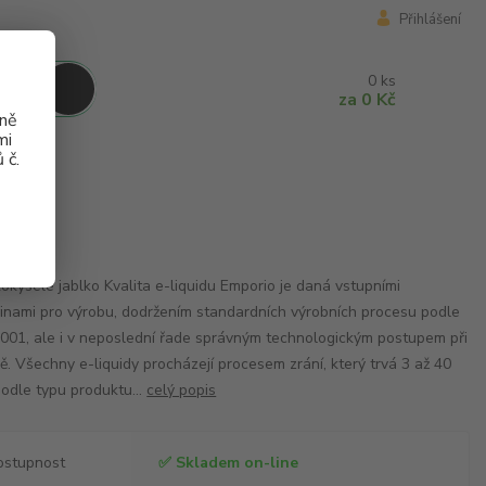
Přihlášení
0
ks
za
0 Kč
aně
mi
 č.
g
okyselé jablko Kvalita e-liquidu Emporio je daná vstupními
inami pro výrobu, dodržením standardních výrobních procesu podle
001, ale i v neposlední řade správným technologickým postupem při
ě. Všechny e-liquidy procházejí procesem zrání, který trvá 3 až 40
odle typu produktu...
celý popis
ostupnost
✅ Skladem on-line