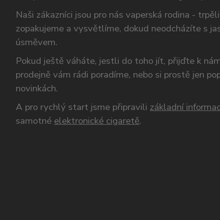
Naši zákazníci jsou pro nás vaperská rodina - trpěl
zopakujeme a vysvětlíme, dokud neodcházíte s ja
úsměvem.
Pokud ještě váháte, jestli do toho jít, přijďte k n
prodejně vám rádi poradíme, nebo si prostě jen p
novinkách.
A pro rychlý start jsme připravili
základní informac
samotné
elektronické cigaretě
.