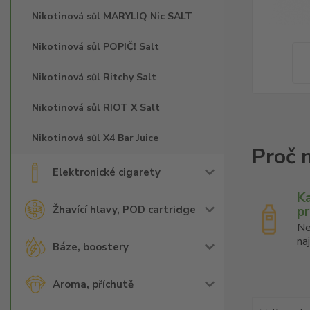
Nikotinová sůl MARYLIQ Nic SALT
Nikotinová sůl POPIČ! Salt
Nikotinová sůl Ritchy Salt
Nikotinová sůl RIOT X Salt
Nikotinová sůl X4 Bar Juice
Elektronické cigarety
K
p
Žhavící hlavy, POD cartridge
Ne
na
Báze, boostery
Aroma, příchutě