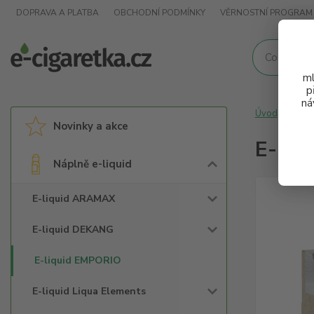
DOPRAVA A PLATBA
OBCHODNÍ PODMÍNKY
VĚRNOSTNÍ PROGRAM
ml
p
ná
Úvod
Nápl
Novinky a akce
E-liq
Náplně e-liquid
E-liquid ARAMAX
E-liquid DEKANG
E-liquid EMPORIO
E-liquid Liqua Elements