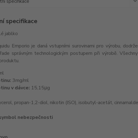
ní specifikace
í specifikace
é jablko
iquidu Emporio je daná vstupními surovinami pro výrobu, dodrž
řade správným technologickým postupem při výrobě. Všechny e
produktu.
ml
tinu:
3mg/ml
tinu v dávce:
15,15μg
cerol, propan-1,2-diol, nikotin (ISO), isobutyl-acetát, cinnamald
 symbol nebezpečnosti
lovo