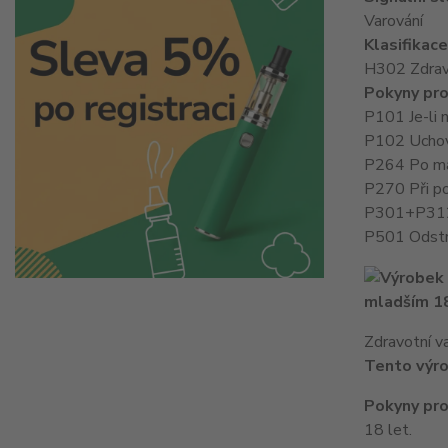
Varování
Klasifikac
H302 Zdraví 
Pokyny pro
P101 Je-li 
P102 Uchov
P264 Po man
P270 Při pou
P301+P312 P
P501 Odstra
mladším 18
Zdravotní v
Tento výro
Pokyny pro
18 let.