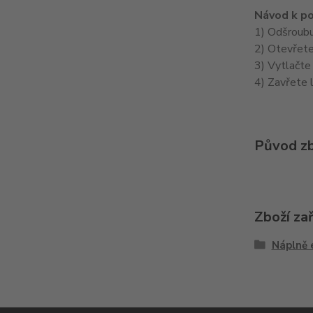
Návod k po
1) Odšroubu
2) Otevřete
3) Vytlačte
4) Zavřete l
Původ zb
Zboží za
Náplně 