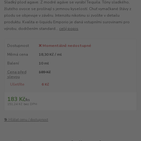
Sladký plod agave. Z modré agáve se vyrábí Tequila. Tóny sladkého,
žlutého ovoce se prolínají s jemnou kyselostí. Chuť vymačkané štávy z
plodu se objevuje v závěru. Intenzitu nikotinu si zvolíte v detailu
produktu. Kvalita e-liquidu Emporio je daná vstupními surovinami pro
výrobu, dodržením standard...
celý popis
Dostupnost
❌ Momentálně nedostupné
Měrná cena
18,30 Kč / ml
Balení
10 ml
Cena před
189 Kč
slevou
Ušetříte
6 Kč
183 Kč
/
ks
151,24 Kč
bez DPH
🐕 Hlídat cenu / dostupnost