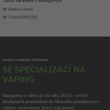
Zboží zařazeno v kategoriích
Náplně e-liquid
E-liquid EMPORIO
ESHOP A KAMENNÁ PRODEJNA
SE SPECIALIZACÍ NA
VAPING
Vapujeme s vámi už od roku 2010 – letité
zkušenosti promítáme do férového poradenství i
výběru sortimentu, který má smysl.