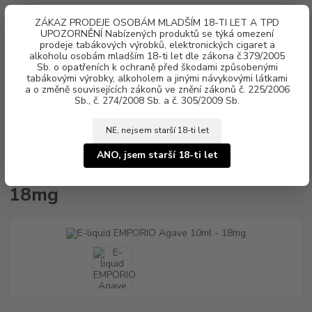
0
ks
ZÁKAZ PRODEJE OSOBÁM MLADŠÍM 18-TI LET A TPD
za
0 Kč
UPOZORNĚNÍ Nabízených produktů se týká omezení
prodeje tabákových výrobků, elektronických cigaret a
Menu
alkoholu osobám mladším 18-ti let dle zákona č.379/2005
Sb. o opatřeních k ochraně před škodami způsobenými
tabákovými výrobky, alkoholem a jinými návykovými látkami
a o změně souvisejících zákonů ve znění zákonů č. 225/2006
Sb., č. 274/2008 Sb. a č. 305/2009 Sb.
NE, nejsem starší 18-ti let
Úvod
Náplně e-liquid
E-liquid EMPORIO
E-liquid EMPORIO Agave
10ml - 18mg
ANO, jsem starší 18-ti let
E-liquid EMPORIO Agave 10ml -
18mg