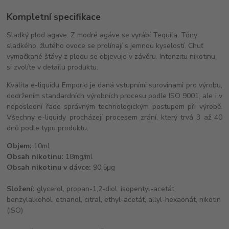
Kompletní specifikace
Sladký plod agave. Z modré agáve se vyrábí Tequila. Tóny
sladkého, žlutého ovoce se prolínají s jemnou kyselostí. Chuť
vymačkané štávy z plodu se objevuje v závěru. Intenzitu nikotinu
si zvolíte v detailu produktu.
Kvalita e-liquidu Emporio je daná vstupními surovinami pro výrobu,
dodržením standardních výrobních procesu podle ISO 9001, ale i v
neposlední řade správným technologickým postupem při výrobě.
Všechny e-liquidy procházejí procesem zrání, který trvá 3 až 40
dnů podle typu produktu.
Objem:
10ml
Obsah nikotinu:
18mg/ml
Obsah nikotinu v dávce:
90,5μg
Složení:
glycerol, propan-1,2-diol, isopentyl-acetát,
benzylalkohol, ethanol, citral, ethyl-acetát, allyl-hexaonát, nikotin
(ISO)