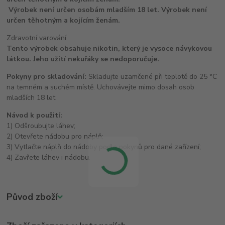
Výrobek není určen osobám mladším 18 let. Výrobek není
určen těhotným a kojícím ženám.
Zdravotní varování
Tento výrobek obsahuje nikotin, který je vysoce návykovou
látkou. Jeho užití nekuřáky se nedoporučuje.
Pokyny pro skladování:
Skladujte uzamčené při teplotě do 25 °C
na temném a suchém místě. Uchovávejte mimo dosah osob
mladších 18 let.
Návod k použití:
1) Odšroubujte láhev;
2) Otevřete nádobu pro náplň;
3) Vytlačte náplň do nádoby podle pokynů pro dané zařízení;
4) Zavřete láhev i nádobu.
Původ zboží