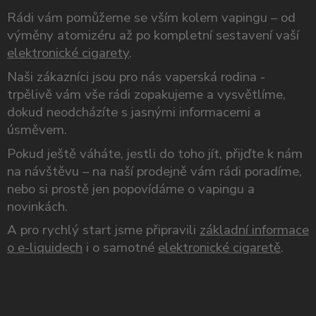
Rádi vám pomůžeme se vším kolem vapingu – od
výměny atomizéru až po kompletní sestavení vaší
elektronické cigarety
.
Naši zákazníci jsou pro nás vaperská rodina -
trpělivě vám vše rádi zopakujeme a vysvětlíme,
dokud neodcházíte s jasnými informacemi a
úsměvem.
Pokud ještě váháte, jestli do toho jít, přijďte k nám
na návštěvu – na naší prodejně vám rádi poradíme,
nebo si prostě jen popovídáme o vapingu a
novinkách.
A pro rychlý start jsme připravili
základní informace
o e-liquidech
i o samotné
elektronické cigaretě
.