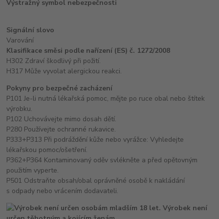
Výstražný symbol nebezpečnosti
Signální slovo
Varování
Klasifikace směsi podle nařízení (ES) č. 1272/2008
H302 Zdraví škodlivý při požití.
H317 Může vyvolat alergickou reakci.
Pokyny pro bezpečné zacházení
P101 Je-li nutná lékařská pomoc, mějte po ruce obal nebo štítek
výrobku.
P102 Uchovávejte mimo dosah dětí.
P280 Používejte ochranné rukavice.
P333+P313 Při podráždění kůže nebo vyrážce: Vyhledejte
lékařskou pomoc/ošetření.
P362+P364 Kontaminovaný oděv svlékněte a před opětovným
použitím vyperte.
P501 Odstraňte obsah/obal oprávněné osobě k nakládání
s odpady nebo vrácením dodavateli.