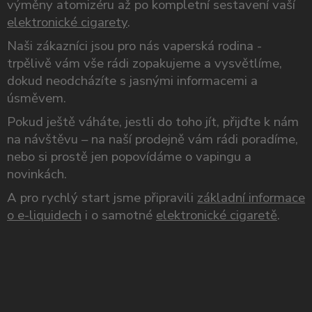
výměny atomizéru až po kompletní sestavení vaší
elektronické cigarety
.
Naši zákazníci jsou pro nás vaperská rodina -
trpělivě vám vše rádi zopakujeme a vysvětlíme,
dokud neodcházíte s jasnými informacemi a
úsměvem.
Pokud ještě váháte, jestli do toho jít, přijďte k nám
na návštěvu – na naší prodejně vám rádi poradíme,
nebo si prostě jen popovídáme o vapingu a
novinkách.
A pro rychlý start jsme připravili
základní informace
o e-liquidech
i o samotné
elektronické cigaretě
.