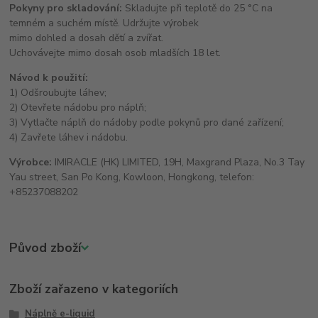
Pokyny pro skladování:
Skladujte při teplotě do 25 °C na
temném a suchém místě. Udržujte výrobek
mimo dohled a dosah dětí a zvířat.
Uchovávejte mimo dosah osob mladších 18 let.
Návod k použití:
1) Odšroubujte láhev;
2) Otevřete nádobu pro náplň;
3) Vytlačte náplň do nádoby podle pokynů pro dané zařízení;
4) Zavřete láhev i nádobu.
Výrobce:
IMIRACLE (HK) LIMITED, 19H, Maxgrand Plaza, No.3 Tay
Yau street, San Po Kong, Kowloon, Hongkong, telefon:
+85237088202
Původ zboží
Zboží zařazeno v kategoriích
Náplně e-liquid