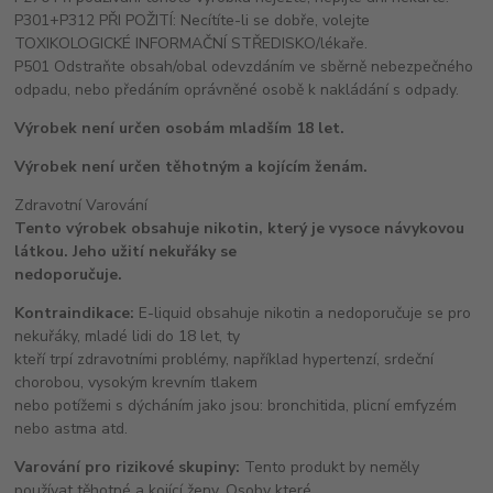
P301+P312 PŘI POŽITÍ: Necítíte-li se dobře, volejte
TOXIKOLOGICKÉ INFORMAČNÍ STŘEDISKO/lékaře.
P501 Odstraňte obsah/obal odevzdáním ve sběrně nebezpečného
odpadu, nebo předáním oprávněné osobě k nakládání s odpady.
Výrobek není určen osobám mladším 18 let.
Výrobek není určen těhotným a kojícím ženám.
Zdravotní Varování
Tento výrobek obsahuje nikotin, který je vysoce návykovou
látkou. Jeho užití nekuřáky se
nedoporučuje.
Kontraindikace:
E-liquid obsahuje nikotin a nedoporučuje se pro
nekuřáky, mladé lidi do 18 let, ty
kteří trpí zdravotními problémy, například hypertenzí, srdeční
chorobou, vysokým krevním tlakem
nebo potížemi s dýcháním jako jsou: bronchitida, plicní emfyzém
nebo astma atd.
Varování pro rizikové skupiny:
Tento produkt by neměly
používat těhotné a kojící ženy. Osoby které