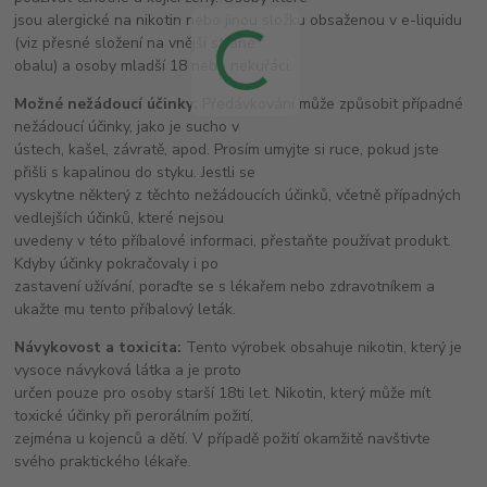
jsou alergické na nikotin nebo jinou složku obsaženou v e-liquidu
(viz přesné složení na vnější straně
obalu) a osoby mladší 18 nebo nekuřáci.
Možné nežádoucí účinky:
Předávkování může způsobit případné
nežádoucí účinky, jako je sucho v
ústech, kašel, závratě, apod. Prosím umyjte si ruce, pokud jste
přišli s kapalinou do styku. Jestli se
vyskytne některý z těchto nežádoucích účinků, včetně případných
vedlejších účinků, které nejsou
uvedeny v této příbalové informaci, přestaňte používat produkt.
Kdyby účinky pokračovaly i po
zastavení užívání, poraďte se s lékařem nebo zdravotníkem a
ukažte mu tento příbalový leták.
Návykovost a toxicita:
Tento výrobek obsahuje nikotin, který je
vysoce návyková látka a je proto
určen pouze pro osoby starší 18ti let. Nikotin, který může mít
toxické účinky při perorálním požití,
zejména u kojenců a dětí. V případě požití okamžitě navštivte
svého praktického lékaře.