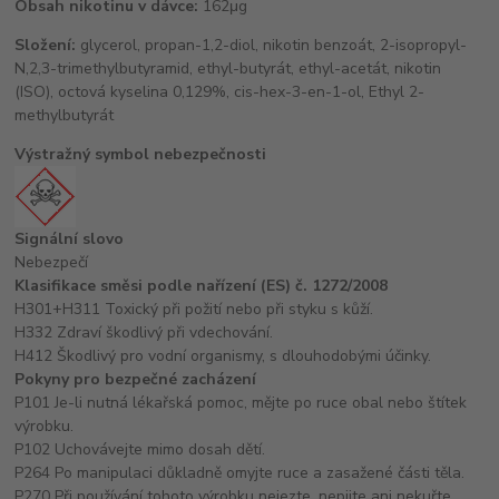
Obsah nikotinu v dávce:
162μg
Složení:
glycerol, propan-1,2-diol, nikotin benzoát, 2-isopropyl-
N,2,3-trimethylbutyramid, ethyl-butyrát, ethyl-acetát, nikotin
(ISO), octová kyselina 0,129%, cis-hex-3-en-1-ol, Ethyl 2-
methylbutyrát
Výstražný symbol nebezpečnosti
Signální slovo
Nebezpečí
Klasifikace směsi podle nařízení (ES) č. 1272/2008
H301+H311 Toxický při požití nebo při styku s kůží.
H332 Zdraví škodlivý při vdechování.
H412 Škodlivý pro vodní organismy, s dlouhodobými účinky.
Pokyny pro bezpečné zacházení
P101 Je-li nutná lékařská pomoc, mějte po ruce obal nebo štítek
výrobku.
P102 Uchovávejte mimo dosah dětí.
P264 Po manipulaci důkladně omyjte ruce a zasažené části těla.
P270 Při používání tohoto výrobku nejezte, nepijte ani nekuřte.