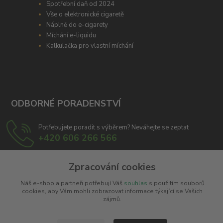
Spotřební daň od 2024
Vše o elektronické cigaretě
Náplně do e-cigarety
Míchání e-liquidu
Kalkulačka pro vlastní míchání
ODBORNÉ PORADENSTVÍ
Potřebujete poradit s výběrem? Neváhejte se zeptat
+420 606 266 566
info@e-cigaretka.cz
Zpracování cookies
Náš e-shop a partneři potřebují Váš
souhlas
s použitím souborů
cookies, aby Vám mohli zobrazovat informace týkající se Vašich
zájmů.