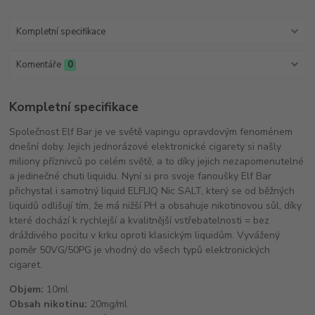
Kompletní specifikace
Komentáře
0
Kompletní specifikace
Společnost Elf Bar je ve světě vapingu opravdovým fenoménem
dnešní doby. Jejich jednorázové elektronické cigarety si našly
miliony příznivců po celém světě, a to díky jejich nezapomenutelné
a jedinečné chuti liquidu. Nyní si pro svoje fanoušky Elf Bar
přichystal i samotný liquid ELFLIQ Nic SALT, který se od běžných
liquidů odlišují tím, že má nižší PH a obsahuje nikotinovou sůl, díky
které dochází k rychlejší a kvalitnější vstřebatelnosti = bez
dráždivého pocitu v krku oproti klasickým liquidům. Vyvážený
poměr 50VG/50PG je vhodný do všech typů elektronických
cigaret.
Objem:
10ml
Obsah nikotinu:
20mg/ml