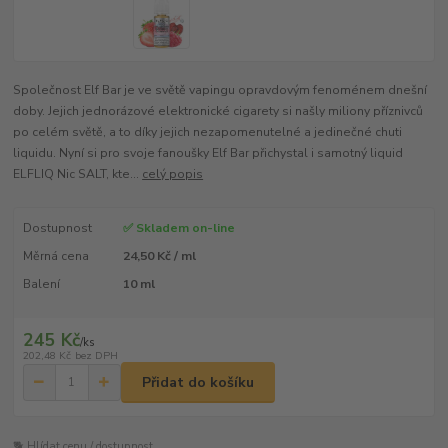
Společnost Elf Bar je ve světě vapingu opravdovým fenoménem dnešní
doby. Jejich jednorázové elektronické cigarety si našly miliony příznivců
po celém světě, a to díky jejich nezapomenutelné a jedinečné chuti
liquidu. Nyní si pro svoje fanoušky Elf Bar přichystal i samotný liquid
ELFLIQ Nic SALT, kte...
celý popis
Dostupnost
✅ Skladem on-line
Měrná cena
24,50 Kč / ml
Balení
10 ml
245 Kč
/
ks
202,48 Kč
bez DPH
Přidat do košíku
🐕 Hlídat cenu / dostupnost