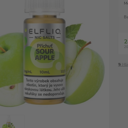
M
Ba
2
20
🐕 Hl