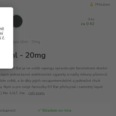
Přihlášení
0
ks
za
0 Kč
aně
mi
 č.
LT Sour Apple 10ml - 20mg
 10ml - 20mg
čnost Elf Bar je ve světě vapingu opravdovým fenoménem dnešní
 Jejich jednorázové elektronické cigarety si našly miliony příznivců
lém světě, a to díky jejich nezapomenutelné a jedinečné chuti
du. Nyní si pro svoje fanoušky Elf Bar přichystal i samotný liquid
Q Nic SALT, kte...
celý popis
ostupnost
✅ Skladem on-line