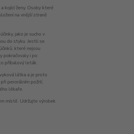
 kojící ženy. Osoby které
složení na vnější straně
inky, jako je sucho v
nou do styku. Jestli se
účinků, které nejsou
y pokračovaly i po
o příbalový leták.
vyková látka a je proto
při perorálním požití,
ého lékaře.
m místě. Udržujte výrobek