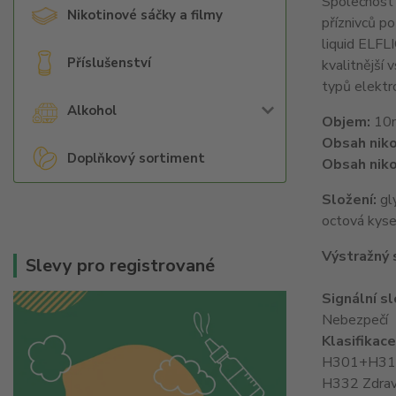
Společnost 
Nikotinové sáčky a filmy
příznivců po
liquid ELFLI
Příslušenství
kvalitnější
typů elektro
Alkohol
Objem:
10
Obsah niko
Doplňkový sortiment
Obsah niko
Složení:
gly
octová kyse
Výstražný
Slevy pro registrované
Signální s
Nebezpečí
Klasifikac
H301+H311 T
H332 Zdraví