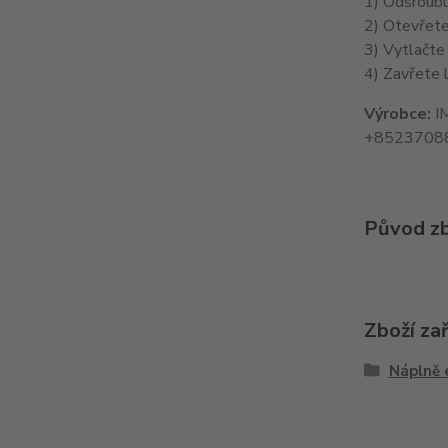
1) Odšroubu
2) Otevřete
3) Vytlačte
4) Zavřete l
Výrobce:
IM
+8523708
Původ zb
Zboží za
Náplně 