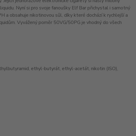
ejich jednorázové elektronické cigarety si našly miliony
iquidu. Nyní si pro svoje fanoušky Elf Bar přichystal i samotný
PH a obsahuje nikotinovou sůl, díky které dochází k rychlejší a
ým liquidům. Vyvážený poměr 50VG/50PG je vhodný do všech
hylbutyramid, ethyl-butyrát, ethyl-acetát, nikotin (ISO),