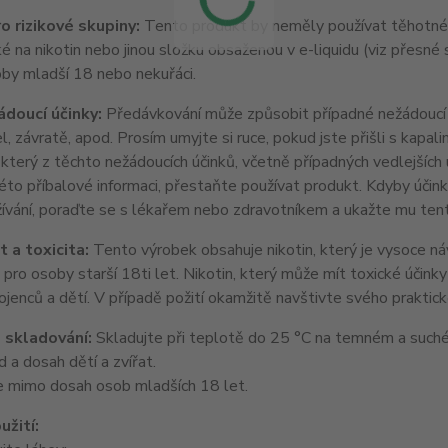
o rizikové skupiny:
Tento produkt by neměly používat těhotné a
ké na nikotin nebo jinou složku obsaženou v e-liquidu (viz přesné 
oby mladší 18 nebo nekuřáci.
doucí účinky:
Předávkování může způsobit případné nežádoucí úč
l, závratě, apod. Prosím umyjte si ruce, pokud jste přišli s kapali
terý z těchto nežádoucích účinků, včetně případných vedlejších 
éto příbalové informaci, přestaňte používat produkt. Kdyby účink
žívání, poraďte se s lékařem nebo zdravotníkem a ukažte mu tent
 a toxicita:
Tento výrobek obsahuje nikotin, který je vysoce ná
pro osoby starší 18ti let. Nikotin, který může mít toxické účinky 
jenců a dětí. V případě požití okamžitě navštivte svého praktick
 skladování:
Skladujte při teplotě do 25 °C na temném a suché
 a dosah dětí a zvířat.
 mimo dosah osob mladších 18 let.
užití: