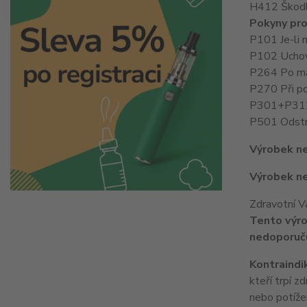
H412 Škodli
Pokyny pro
P101 Je-li 
P102 Uchov
P264 Po man
P270 Při po
P301+P312 
P501 Odstra
Výrobek ne
Výrobek ne
Zdravotní V
Tento výro
nedoporuču
Kontraindi
kteří trpí 
nebo potížem