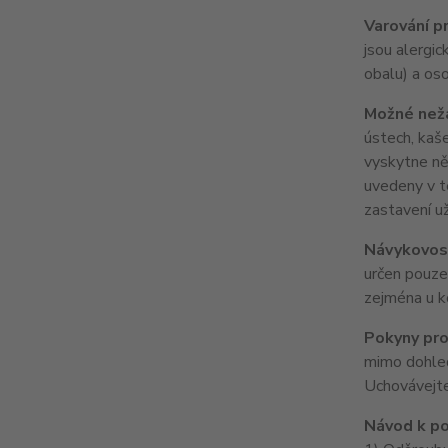
Varování pr
jsou alergic
obalu) a os
Možné nežá
ústech, kaše
vyskytne něk
uvedeny v t
zastavení u
Návykovost
určen pouze 
zejména u ko
Pokyny pro
mimo dohled
Uchovávejte
Návod k po