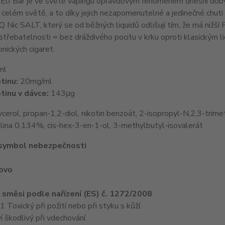
Elf Bar je ve světě vapingu opravdovým fenoménem dnešní doby. J
 celém světě, a to díky jejich nezapomenutelné a jedinečné chuti l
Q Nic SALT, který se od běžných liquidů odlišují tím, že má nižší 
 vstřebatelnosti = bez dráždivého pocitu v krku oproti klasick
nických cigaret.
ml
tinu:
20mg/ml
tinu v dávce:
143μg
cerol, propan-1,2-diol, nikotin benzoát, 2-isopropyl-N,2,3-trimet
lina 0,134%, cis-hex-3-en-1-ol, 3-methylbutyl-isovalerát
 symbol nebezpečnosti
lovo
e směsi podle nařízení (ES) č. 1272/2008
oxický při požití nebo při styku s kůží.
 škodlivý při vdechování.