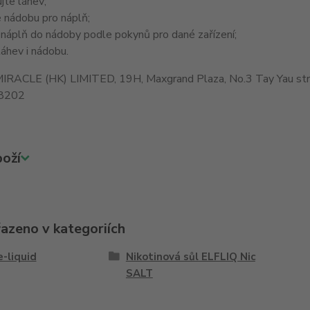
jte láhev;
 nádobu pro náplň;
 náplň do nádoby podle pokynů pro dané zařízení;
áhev i nádobu.
IRACLE (HK) LIMITED, 19H, Maxgrand Plaza, No.3 Tay Yau stre
8202
oží
řazeno v kategoriích
e-liquid
Nikotinová sůl ELFLIQ Nic
SALT