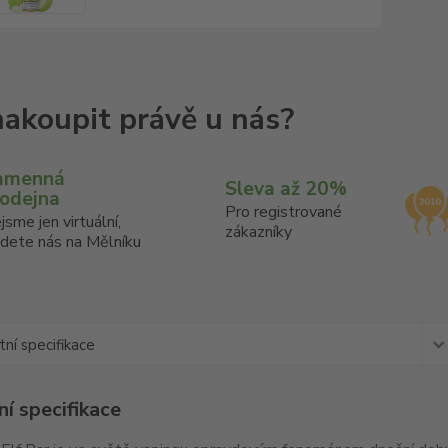
amenná
Sleva až 20%
rodejna
Pro registrované
jsme jen virtuální,
zákazníky
jdete nás na Mělníku
ní specifikace
í specifikace