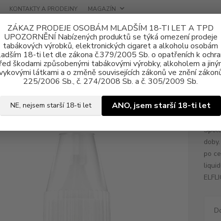
KONTAKTY A PRODEJNY
MAGAZÍN
ZÁKAZ PRODEJE OSOBÁM MLADŠÍM 18-TI LET A TPD
UPOZORNĚNÍ Nabízených produktů se týká omezení prodeje
tabákových výrobků, elektronických cigaret a alkoholu osobám
adším 18-ti let dle zákona č.379/2005 Sb. o opatřeních k ochr
řed škodami způsobenými tabákovými výrobky, alkoholem a jiný
vykovými látkami a o změně souvisejících zákonů ve znění zákonů
ně e-liquid
Nikotinová sůl ELFLIQ Nic SALT
E-liquid ELFLIQ Nic SA
225/2006 Sb., č. 274/2008 Sb. a č. 305/2009 Sb.
uid ELFLIQ Nic SALT Sour Apple
ANO, jsem starší 18-ti let
NE, nejsem starší 18-ti let
Spole
doby.
po ce
liqui
ELFLI
D