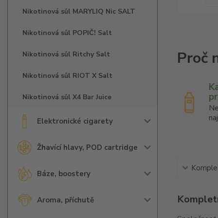
Nikotinová sůl MARYLIQ Nic SALT
Nikotinová sůl POPIČ! Salt
Nikotinová sůl Ritchy Salt
Nikotinová sůl RIOT X Salt
K
p
Nikotinová sůl X4 Bar Juice
Ne
na
Elektronické cigarety
Žhavící hlavy, POD cartridge
Komplet
Báze, boostery
Kompletn
Aroma, příchutě