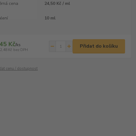
ěrná cena
24,50 Kč / ml
lení
10 ml
45 Kč
/
ks
Přidat do košíku
2,48 Kč
bez DPH
ídat cenu / dostupnost