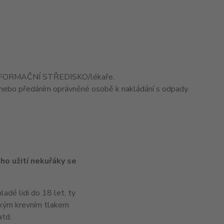
 INFORMAČNÍ STŘEDISKO/lékaře.
ebo předáním oprávněné osobě k nakládání s odpady.
ho užití nekuřáky se
adé lidi do 18 let, ty
sokým krevním tlakem
atd.