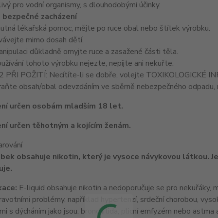
vý pro vodní organismy, s dlouhodobými účinky.
 bezpečné zacházení
nutná lékařská pomoc, mějte po ruce obal nebo štítek výrobku.
ávejte mimo dosah dětí.
ipulaci důkladně omyjte ruce a zasažené části těla.
užívání tohoto výrobku nejezte, nepijte ani nekuřte.
PŘI POŽITÍ: Necítíte-li se dobře, volejte TOXIKOLOGICKÉ
ňte obsah/obal odevzdáním ve sběrně nebezpečného odpadu, n
ní určen osobám mladším 18 let.
ní určen těhotným a kojícím ženám.
arování
bek obsahuje nikotin, který je vysoce návykovou látkou. Je
je.
kace:
E-liquid obsahuje nikotin a nedoporučuje se pro nekuřáky, ml
zdravotními problémy, například hypertenzí, srdeční chorobou, vy
i s dýcháním jako jsou: bronchitida, plicní emfyzém nebo astma 