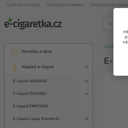
DOPRAVA A PLATBA
OBCHODNÍ PODMÍNKY
VĚRNOSTNÍ PROGRAM
ml
p
ná
Úvod
Nápl
Novinky a akce
E-liq
Náplně e-liquid
E-liquid ARAMAX
E-liquid DEKANG
E-liquid EMPORIO
E-liquid Liqua Elements