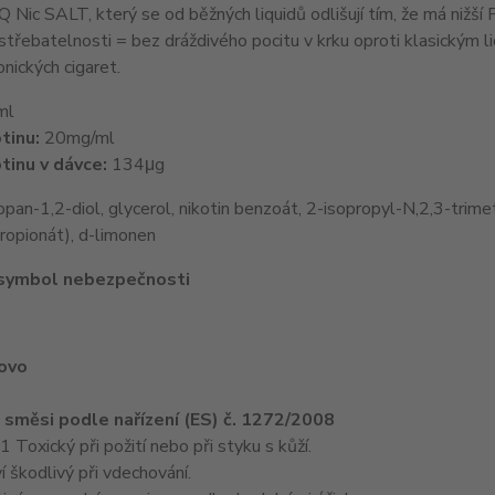
Q Nic SALT, který se od běžných liquidů odlišují tím, že má nižší 
 vstřebatelnosti = bez dráždivého pocitu v krku oproti klasick
nických cigaret.
ml
tinu:
20mg/ml
tinu v dávce:
134μg
pan-1,2-diol, glycerol, nikotin benzoát, 2-isopropyl-N,2,3-trimet
ropionát), d-limonen
 symbol nebezpečnosti
lovo
e směsi podle nařízení (ES) č. 1272/2008
oxický při požití nebo při styku s kůží.
 škodlivý při vdechování.