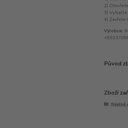
2) Otevřete
3) Vytlačte
4) Zavřete l
Výrobce:
IM
+8523708
Původ zb
Zboží za
Náplně 