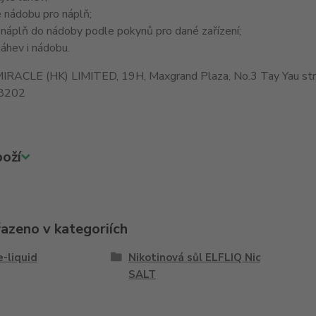
 nádobu pro náplň;
 náplň do nádoby podle pokynů pro dané zařízení;
áhev i nádobu.
IRACLE (HK) LIMITED, 19H, Maxgrand Plaza, No.3 Tay Yau stre
8202
oží
řazeno v kategoriích
e-liquid
Nikotinová sůl ELFLIQ Nic
SALT