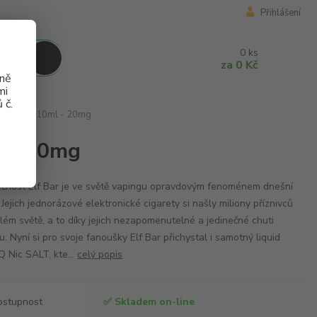
Přihlášení
0
ks
za
0 Kč
aně
mi
 č.
LT Mango 10ml - 20mg
l - 20mg
čnost Elf Bar je ve světě vapingu opravdovým fenoménem dnešní
 Jejich jednorázové elektronické cigarety si našly miliony příznivců
lém světě, a to díky jejich nezapomenutelné a jedinečné chuti
du. Nyní si pro svoje fanoušky Elf Bar přichystal i samotný liquid
Q Nic SALT, kte...
celý popis
ostupnost
✅ Skladem on-line