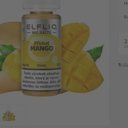
M
Ba
2
20
🐕 Hl