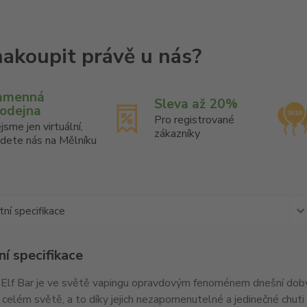
amenná
Sleva až 20%
rodejna
Pro registrované
jsme jen virtuální,
zákazníky
jdete nás na Mělníku
ní specifikace
í specifikace
Elf Bar je ve světě vapingu opravdovým fenoménem dnešní doby. J
 celém světě, a to díky jejich nezapomenutelné a jedinečné chuti l