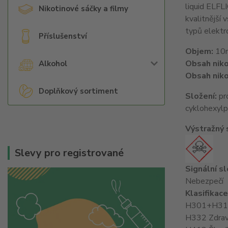
liquid ELFLI
Nikotinové sáčky a filmy
kvalitnější
typů elektro
Příslušenství
Objem:
10
Obsah niko
Alkohol
Obsah niko
Doplňkový sortiment
Složení:
pro
cyklohexylp
Výstražný
Slevy pro registrované
Signální s
Nebezpečí
Klasifikac
H301+H311 T
H332 Zdraví