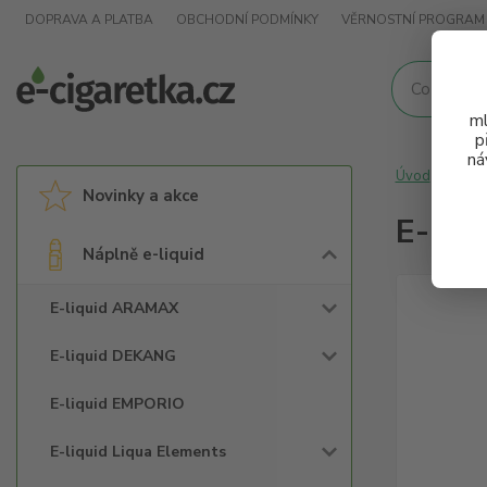
DOPRAVA A PLATBA
OBCHODNÍ PODMÍNKY
VĚRNOSTNÍ PROGRAM
ml
p
ná
Úvod
Nápl
Novinky a akce
E-liq
Náplně e-liquid
E-liquid ARAMAX
E-liquid DEKANG
E-liquid EMPORIO
E-liquid Liqua Elements