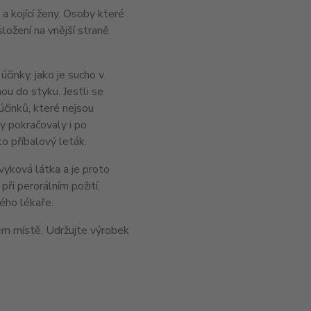
 kojící ženy. Osoby které
složení na vnější straně
inky, jako je sucho v
nou do styku. Jestli se
účinků, které nejsou
y pokračovaly i po
o příbalový leták.
vyková látka a je proto
při perorálním požití,
ého lékaře.
m místě. Udržujte výrobek