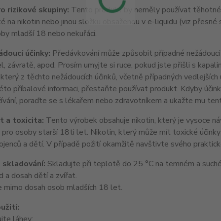
o rizikové skupiny:
Tento produkt by neměly používat těhotné a
ké na nikotin nebo jinou složku obsaženou v e-liquidu (viz přesné 
oby mladší 18 nebo nekuřáci.
doucí účinky:
Předávkování může způsobit případné nežádoucí úč
l, závratě, apod. Prosím umyjte si ruce, pokud jste přišli s kapali
terý z těchto nežádoucích účinků, včetně případných vedlejších 
éto příbalové informaci, přestaňte používat produkt. Kdyby účink
žívání, poraďte se s lékařem nebo zdravotníkem a ukažte mu tent
 a toxicita:
Tento výrobek obsahuje nikotin, který je vysoce ná
pro osoby starší 18ti let. Nikotin, který může mít toxické účinky 
jenců a dětí. V případě požití okamžitě navštivte svého praktick
 skladování:
Skladujte při teplotě do 25 °C na temném a suché
 a dosah dětí a zvířat.
 mimo dosah osob mladších 18 let.
užití:
jte láhev;