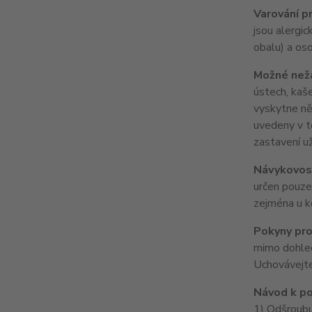
Varování pr
jsou alergic
obalu) a os
Možné nežá
ústech, kaše
vyskytne něk
uvedeny v t
zastavení u
Návykovost
určen pouze 
zejména u ko
Pokyny pro
mimo dohled
Uchovávejte
Návod k po
1) Odšroubu