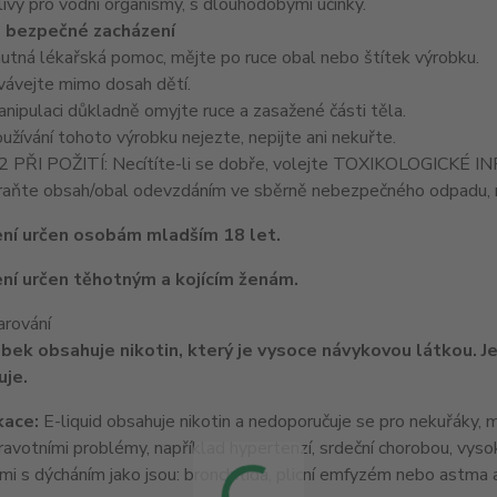
vý pro vodní organismy, s dlouhodobými účinky.
 bezpečné zacházení
nutná lékařská pomoc, mějte po ruce obal nebo štítek výrobku.
ávejte mimo dosah dětí.
ipulaci důkladně omyjte ruce a zasažené části těla.
užívání tohoto výrobku nejezte, nepijte ani nekuřte.
PŘI POŽITÍ: Necítíte-li se dobře, volejte TOXIKOLOGICKÉ
ňte obsah/obal odevzdáním ve sběrně nebezpečného odpadu, n
ní určen osobám mladším 18 let.
ní určen těhotným a kojícím ženám.
arování
bek obsahuje nikotin, který je vysoce návykovou látkou. Je
je.
kace:
E-liquid obsahuje nikotin a nedoporučuje se pro nekuřáky, ml
zdravotními problémy, například hypertenzí, srdeční chorobou, vy
i s dýcháním jako jsou: bronchitida, plicní emfyzém nebo astma 