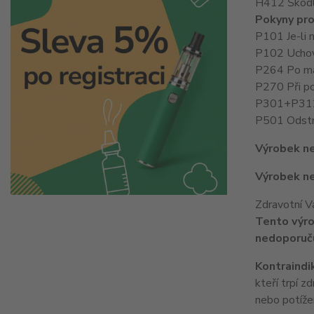
H412 Škodli
Pokyny pro
P101 Je-li 
P102 Uchov
P264 Po man
P270 Při po
P301+P312 
P501 Odstra
Výrobek ne
Výrobek ne
Zdravotní V
Tento výro
nedoporuču
Kontraindi
kteří trpí 
nebo potížem