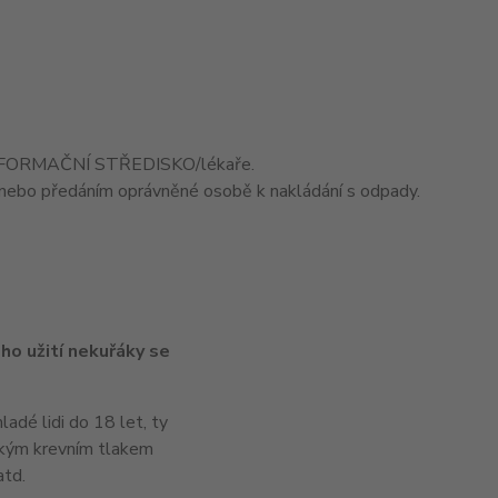
 INFORMAČNÍ STŘEDISKO/lékaře.
ebo předáním oprávněné osobě k nakládání s odpady.
ho užití nekuřáky se
adé lidi do 18 let, ty
sokým krevním tlakem
atd.