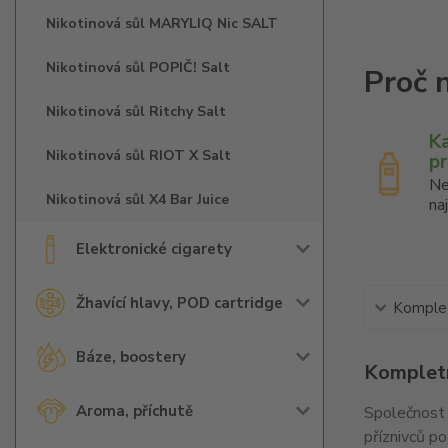
Nikotinová sůl MARYLIQ Nic SALT
Nikotinová sůl POPIČ! Salt
Nikotinová sůl Ritchy Salt
K
Nikotinová sůl RIOT X Salt
p
Ne
Nikotinová sůl X4 Bar Juice
na
Elektronické cigarety
Žhavící hlavy, POD cartridge
Komplet
Báze, boostery
Kompletn
Aroma, příchutě
Společnost 
příznivců po