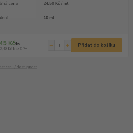
ěrná cena
24,50 Kč / ml
lení
10 ml
45 Kč
/
ks
Přidat do košíku
2,48 Kč
bez DPH
ídat cenu / dostupnost