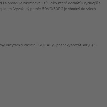
PH a obsahuje nikotinovou sůl, díky které dochází k rychlejší a
ým liquidům. Vyvážený poměr 50VG/50PG je vhodný do všech
hylbutyramid, nikotin (ISO), Allyl-phenoxyacetát, allyl-(3-