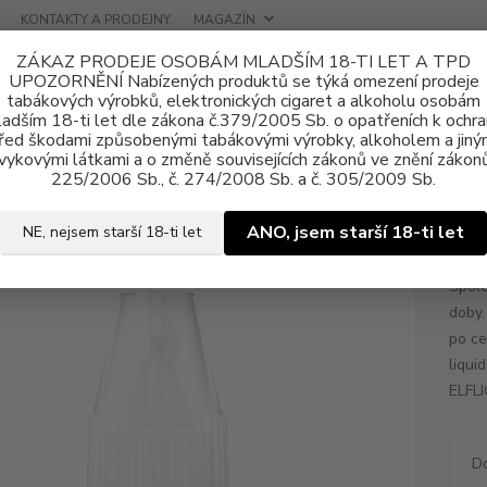
KONTAKTY A PRODEJNY
MAGAZÍN
ZÁKAZ PRODEJE OSOBÁM MLADŠÍM 18-TI LET A TPD
UPOZORNĚNÍ Nabízených produktů se týká omezení prodeje
tabákových výrobků, elektronických cigaret a alkoholu osobám
adším 18-ti let dle zákona č.379/2005 Sb. o opatřeních k ochr
řed škodami způsobenými tabákovými výrobky, alkoholem a jiný
vykovými látkami a o změně souvisejících zákonů ve znění zákonů
ně e-liquid
Nikotinová sůl ELFLIQ Nic SALT
E-liquid ELFLIQ Nic SA
225/2006 Sb., č. 274/2008 Sb. a č. 305/2009 Sb.
uid ELFLIQ Nic SALT Mango 10m
ANO, jsem starší 18-ti let
NE, nejsem starší 18-ti let
Spole
doby.
po ce
liqui
ELFLI
D