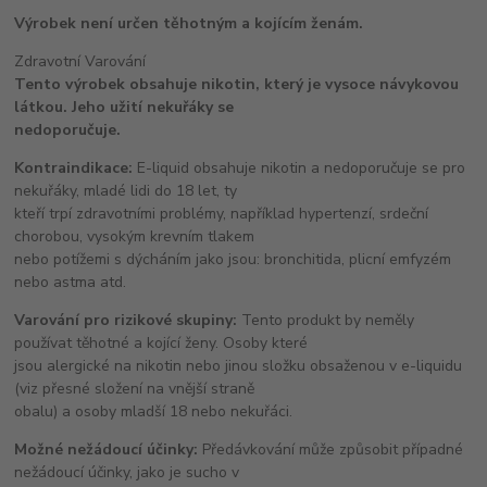
Výrobek není určen těhotným a kojícím ženám.
Zdravotní Varování
Tento výrobek obsahuje nikotin, který je vysoce návykovou
látkou. Jeho užití nekuřáky se
nedoporučuje.
Kontraindikace:
E-liquid obsahuje nikotin a nedoporučuje se pro
nekuřáky, mladé lidi do 18 let, ty
kteří trpí zdravotními problémy, například hypertenzí, srdeční
chorobou, vysokým krevním tlakem
nebo potížemi s dýcháním jako jsou: bronchitida, plicní emfyzém
nebo astma atd.
Varování pro rizikové skupiny:
Tento produkt by neměly
používat těhotné a kojící ženy. Osoby které
jsou alergické na nikotin nebo jinou složku obsaženou v e-liquidu
(viz přesné složení na vnější straně
obalu) a osoby mladší 18 nebo nekuřáci.
Možné nežádoucí účinky:
Předávkování může způsobit případné
nežádoucí účinky, jako je sucho v