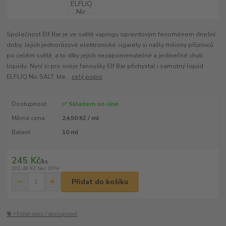
Společnost Elf Bar je ve světě vapingu opravdovým fenoménem dnešní
doby. Jejich jednorázové elektronické cigarety si našly miliony příznivců
po celém světě, a to díky jejich nezapomenutelné a jedinečné chuti
liquidu. Nyní si pro svoje fanoušky Elf Bar přichystal i samotný liquid
ELFLIQ Nic SALT, kte...
celý popis
Dostupnost
✅ Skladem on-line
Měrná cena
24,50 Kč / ml
Balení
10 ml
245 Kč
/
ks
202,48 Kč
bez DPH
Přidat do košíku
🐕 Hlídat cenu / dostupnost