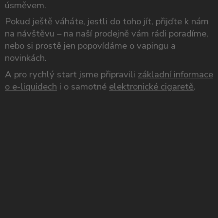
úsměvem.
Pokud ještě váháte, jestli do toho jít, přijďte k nám
na návštěvu – na naší prodejně vám rádi poradíme,
nebo si prostě jen popovídáme o vapingu a
novinkách.
A pro rychlý start jsme připravili
základní informace
o e-liquidech
i o samotné
elektronické cigaretě
.