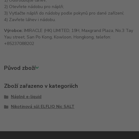
1) Odšroubujte láhev;
2) Otevřete nádobu pro náplň;
3) Vytlačte náplň do nádoby podle pokynů pro dané zařízení;
4) Zavřete láhev i nádobu.
Výrobce:
IMIRACLE (HK) LIMITED, 19H, Maxgrand Plaza, No.3 Tay
Yau street, San Po Kong, Kowloon, Hongkong, telefon:
+85237088202
Původ zboží
Zboží zařazeno v kategoriích
Náplně e-liquid
Nikotinová sůl ELFLIQ Nic SALT