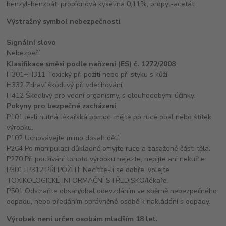
benzyl-benzoát, propionová kyselina 0,11%, propyl-acetát
Výstražný symbol nebezpečnosti
Signální slovo
Nebezpečí
Klasifikace směsi podle nařízení (ES) č. 1272/2008
H301+H311 Toxický při požití nebo při styku s kůží.
H332 Zdraví škodlivý při vdechování.
H412 Škodlivý pro vodní organismy, s dlouhodobými účinky.
Pokyny pro bezpečné zacházení
P101 Je-li nutná lékařská pomoc, mějte po ruce obal nebo štítek
výrobku.
P102 Uchovávejte mimo dosah dětí.
P264 Po manipulaci důkladně omyjte ruce a zasažené části těla.
P270 Při používání tohoto výrobku nejezte, nepijte ani nekuřte.
P301+P312 PŘI POŽITÍ: Necítíte-li se dobře, volejte
TOXIKOLOGICKÉ INFORMAČNÍ STŘEDISKO/lékaře.
P501 Odstraňte obsah/obal odevzdáním ve sběrně nebezpečného
odpadu, nebo předáním oprávněné osobě k nakládání s odpady.
Výrobek není určen osobám mladším 18 let.