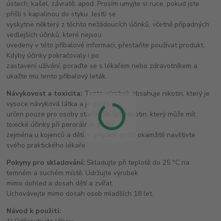
ústech, kašel, závratě, apod. Prosím umyjte si ruce, pokud jste
přišli s kapalinou do styku. Jestli se
vyskytne některý z těchto nežádoucích účinků, včetně případných
vedlejších účinků, které nejsou
uvedeny v této příbalové informaci, přestaňte používat produkt.
Kdyby účinky pokračovaly i po
zastavení užívání, poraďte se s lékařem nebo zdravotníkem a
ukažte mu tento příbalový leták.
Návykovost a toxicita:
Tento výrobek obsahuje nikotin, který je
vysoce návyková látka a je proto
určen pouze pro osoby starší 18ti let. Nikotin, který může mít
toxické účinky při perorálním požití,
zejména u kojenců a dětí. V případě požití okamžitě navštivte
svého praktického lékaře.
Pokyny pro skladování:
Skladujte při teplotě do 25 °C na
temném a suchém místě. Udržujte výrobek
mimo dohled a dosah dětí a zvířat.
Uchovávejte mimo dosah osob mladších 18 let.
Návod k použití: