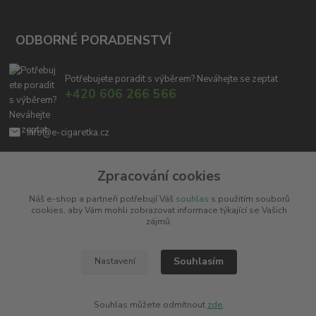
ODBORNÉ PORADENSTVÍ
Potřebujete poradit s výběrem? Neváhejte se zeptat
+420 606 266 566
info@e-cigaretka.cz
Zpracování cookies
Náš e-shop a partneři potřebují Váš
souhlas
s použitím souborů
cookies, aby Vám mohli zobrazovat informace týkající se Vašich
zájmů.
Upravit sběr cookies.
Souhlasím
Nastavení
Copyright © 2010 - 2025
Miroslav Černý - MCx.cz
. Všechna práva vyhrazena.
Vytvořeno na
Eshop-rychle.cz
Souhlas můžete odmítnout
zde
.