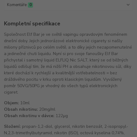
Komentáře
0
Kompletní specifikace
Společnost Elf Bar je ve světě vapingu opravdovým fenoménem
dnešní doby. Jejich jednorázové elektronické cigarety si našly
miliony příznivců po celém světě, a to díky jejich nezapomenutelné
a jedinečné chuti liquidu. Nyní si pro svoje fanoušky Elf Bar
přichystal i samotný liquid ELFLIQ Nic SALT, který se od běžných
liquidů odlišují tím, že má nižší PH a obsahuje nikotinovou sůl, díky
které dochází k rychlejší a kvalitnější vstřebatelnosti = bez
dráždivého pocitu v krku oproti klasickým liquidům. Vyvážený
poměr 50VG/50PG je vhodný do všech typů elektronických
cigaret.
Objem:
10ml
Obsah nikotinu:
20mg/ml
Obsah nikotinu v dávce:
122μg
Složení:
propan-1,2-diol, glycerol, nikotin benzoát, 2-isopropyl-
N,2,3-trimethylbutyramid, nikotin (ISO), octová kyselina 0,74%,