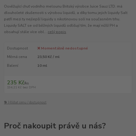
Osvěžující chuť vodního melounu Britský výrobce Juice Sauz LTD. má
dlouholeté zkušenosti s výrobou liquidů, a díky tomu jejich liquidy Salt
patří mezi ty nejlepší liquidy s nikotinovou solí na současném trhu.
Liquidy SALT se od běžných liquidů odlišují tím, že mají nižší PH a
obsahují stále více obl...
celý popis
Dostupnost
❌ Momentálně nedostupné
Měrná cena
23,50 Kč / ml
Balení
10 ml
235 Kč
/
ks
194,21 Kč
bez DPH
🐕 Hlídat cenu / dostupnost