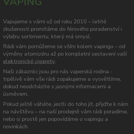
VAPING
Vapujeme s vámi už od roku 2010 – letité
zkušenosti promítáme do férového poradenství i
výběru sortimentu, který má smysl.
Rádi vám pomůžeme se vším kolem vapingu – od
výměny atomizéru až po kompletní sestavení vaší
elektronické cigarety
.
Naši zákazníci jsou pro nás vaperská rodina -
trpělivě vám vše rádi zopakujeme a vysvětlíme,
dokud neodcházíte s jasnými informacemi a
úsměvem.
Pokud ještě váháte, jestli do toho jít, přijďte k nám
na návštěvu – na naší prodejně vám rádi poradíme,
nebo si prostě jen popovídáme o vapingu a
novinkách.