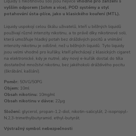
Liquidy s nikotinovou solí jsou nejvíce
vhodné pro zařízení s
vyšším odporem (1ohm a více), POD systémy a styl
potahování ústa-plíce, jako u klasického kouření (MTL).
Liquidy uspokojí celou škálu uživatelů, kteří u běžných liquidů
používají různé intenzity nikotinu, a to právě díky nikotinové soli,
která umožňuje hladký potah bez dráždivých pocitů a vnímání
intenzity nikotinu je odlišné, než u běžných liquidů. Tyto liquidy
jsou velmi vhodné pro kuřáky, kteří přecházejí z klasických cigaret
na elektronické, kdy je nutné, aby nový e-kuřák dostal do těla
dostatečné množství nikotinu, bez jakéhokoli dráždivého pocitu
(škrábání, kašlání).
Poměr:
50VG/50PG
Objem:
10ml
Obsah nikotinu:
10mg/ml
Obsah nikotinu v dávce:
22μg
Složení:
glycerol, propan-1,2-diol, nikotin-salicylát, 2-isopropyl-
N,2,3-trimethylbutyramid, ethyl-butyrát.
Výstražný symbol nebezpečnosti