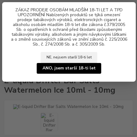
0
ks
ZÁKAZ PRODEJE OSOBÁM MLADŠÍM 18-TI LET A TPD
za
0 Kč
UPOZORNĚNÍ Nabízených produktů se týká omezení
prodeje tabákových výrobků, elektronických cigaret a
alkoholu osobám mladším 18-ti let dle zákona č.379/2005
Menu
Sb. o opatřeních k ochraně před škodami způsobenými
tabákovými výrobky, alkoholem a jinými návykovými látkami
a o změně souvisejících zákonů ve znění zákonů č. 225/2006
Sb., č. 274/2008 Sb. a č. 305/2009 Sb.
NE, nejsem starší 18-ti let
Úvod
Náplně e-liquid
Nikotinová sůl Drifter Bar Salts
E-liquid Drifter
Bar Salts Watermelon Ice 10ml - 10mg
ANO, jsem starší 18-ti let
E-liquid Drifter Bar Salts
Watermelon Ice 10ml - 10mg