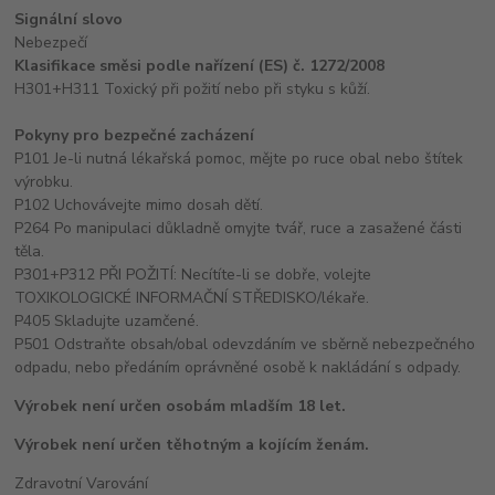
Signální slovo
Nebezpečí
Klasifikace směsi podle nařízení (ES) č. 1272/2008
H301+H311 Toxický při požití nebo při styku s kůží.
Pokyny pro bezpečné zacházení
P101 Je-li nutná lékařská pomoc, mějte po ruce obal nebo štítek
výrobku.
P102 Uchovávejte mimo dosah dětí.
P264 Po manipulaci důkladně omyjte tvář, ruce a zasažené části
těla.
P301+P312 PŘI POŽITÍ: Necítíte-li se dobře, volejte
TOXIKOLOGICKÉ INFORMAČNÍ STŘEDISKO/lékaře.
P405 Skladujte uzamčené.
P501 Odstraňte obsah/obal odevzdáním ve sběrně nebezpečného
odpadu, nebo předáním oprávněné osobě k nakládání s odpady.
Výrobek není určen osobám mladším 18 let.
Výrobek není určen těhotným a kojícím ženám.
Zdravotní Varování