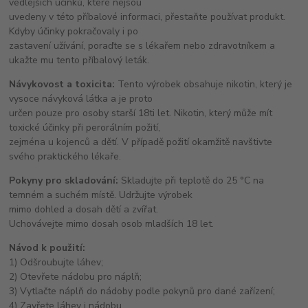
vedlejších účinků, které nejsou
uvedeny v této příbalové informaci, přestaňte používat produkt.
Kdyby účinky pokračovaly i po
zastavení užívání, poraďte se s lékařem nebo zdravotníkem a
ukažte mu tento příbalový leták.
Návykovost a toxicita:
Tento výrobek obsahuje nikotin, který je
vysoce návyková látka a je proto
určen pouze pro osoby starší 18ti let. Nikotin, který může mít
toxické účinky při perorálním požití,
zejména u kojenců a dětí. V případě požití okamžitě navštivte
svého praktického lékaře.
Pokyny pro skladování:
Skladujte při teplotě do 25 °C na
temném a suchém místě. Udržujte výrobek
mimo dohled a dosah dětí a zvířat.
Uchovávejte mimo dosah osob mladších 18 let.
Návod k použití:
1) Odšroubujte láhev;
2) Otevřete nádobu pro náplň;
3) Vytlačte náplň do nádoby podle pokynů pro dané zařízení;
4) Zavřete láhev i nádobu.