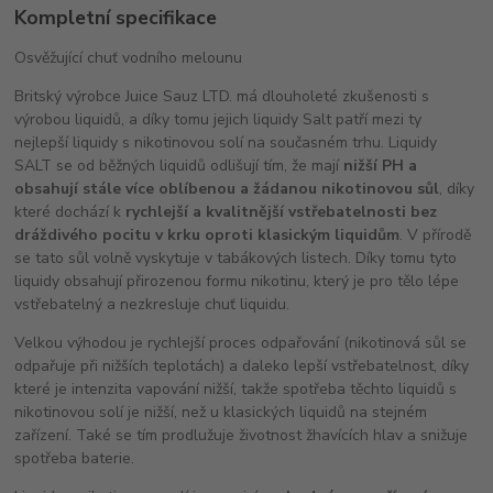
Kompletní specifikace
Osvěžující chuť vodního melounu
Britský výrobce Juice Sauz LTD. má dlouholeté zkušenosti s
výrobou liquidů, a díky tomu jejich liquidy Salt patří mezi ty
nejlepší liquidy s nikotinovou solí na současném trhu. Liquidy
SALT se od běžných liquidů odlišují tím, že mají
nižší PH a
obsahují stále více oblíbenou a žádanou nikotinovou sůl
, díky
které dochází k
rychlejší a kvalitnější vstřebatelnosti bez
dráždivého pocitu v krku oproti klasickým liquidům
. V přírodě
se tato sůl volně vyskytuje v tabákových listech. Díky tomu tyto
liquidy obsahují přirozenou formu nikotinu, který je pro tělo lépe
vstřebatelný a nezkresluje chuť liquidu.
Velkou výhodou je rychlejší proces odpařování (nikotinová sůl se
odpařuje při nižších teplotách) a daleko lepší vstřebatelnost, díky
které je intenzita vapování nižší, takže spotřeba těchto liquidů s
nikotinovou solí je nižší, než u klasických liquidů na stejném
zařízení. Také se tím prodlužuje životnost žhavících hlav a snižuje
spotřeba baterie.