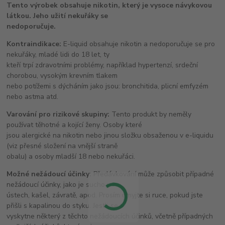
Tento výrobek obsahuje nikotin, který je vysoce návykovou
látkou. Jeho užití nekuřáky se
nedoporučuje.
Kontraindikace:
E-liquid obsahuje nikotin a nedoporučuje se pro
nekuřáky, mladé lidi do 18 let, ty
kteří trpí zdravotními problémy, například hypertenzí, srdeční
chorobou, vysokým krevním tlakem
nebo potížemi s dýcháním jako jsou: bronchitida, plicní emfyzém
nebo astma atd.
Varování pro rizikové skupiny:
Tento produkt by neměly
používat těhotné a kojící ženy. Osoby které
jsou alergické na nikotin nebo jinou složku obsaženou v e-liquidu
(viz přesné složení na vnější straně
obalu) a osoby mladší 18 nebo nekuřáci.
Možné nežádoucí účinky:
Předávkování může způsobit případné
nežádoucí účinky, jako je sucho v
ústech, kašel, závratě, apod. Prosím umyjte si ruce, pokud jste
přišli s kapalinou do styku. Jestli se
vyskytne některý z těchto nežádoucích účinků, včetně případných