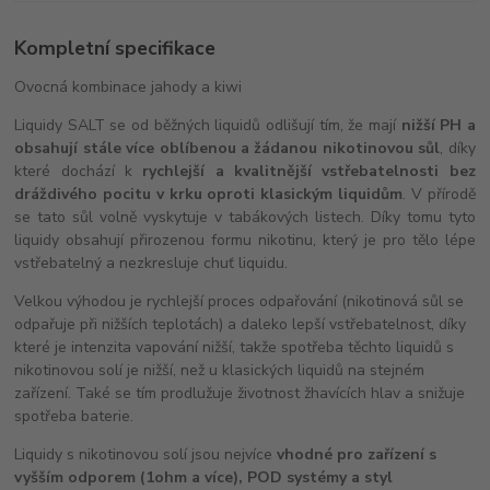
Kompletní specifikace
Ovocná kombinace jahody a kiwi
Liquidy SALT se od běžných liquidů odlišují tím, že mají
nižší PH a
obsahují stále více oblíbenou a žádanou nikotinovou sůl
, díky
které dochází k
rychlejší a kvalitnější vstřebatelnosti bez
dráždivého pocitu v krku oproti klasickým liquidům
. V přírodě
se tato sůl volně vyskytuje v tabákových listech. Díky tomu tyto
liquidy obsahují přirozenou formu nikotinu, který je pro tělo lépe
vstřebatelný a nezkresluje chuť liquidu.
Velkou výhodou je rychlejší proces odpařování (nikotinová sůl se
odpařuje při nižších teplotách) a daleko lepší vstřebatelnost, díky
které je intenzita vapování nižší, takže spotřeba těchto liquidů s
nikotinovou solí je nižší, než u klasických liquidů na stejném
zařízení. Také se tím prodlužuje životnost žhavících hlav a snižuje
spotřeba baterie.
Liquidy s nikotinovou solí jsou nejvíce
vhodné pro zařízení s
vyšším odporem (1ohm a více), POD systémy a styl