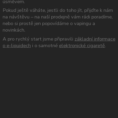
úsměvem.
Pokud ještě váháte, jestli do toho jít, přijďte k nám
na návštěvu – na naší prodejně vám rádi poradíme,
nebo si prostě jen popovídáme o vapingu a
novinkách.
A pro rychlý start jsme připravili
základní informace
o e-liquidech
i o samotné
elektronické cigaretě
.