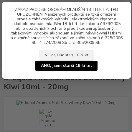
0
ks
ZÁKAZ PRODEJE OSOBÁM MLADŠÍM 18-TI LET A TPD
za
0 Kč
UPOZORNĚNÍ Nabízených produktů se týká omezení
prodeje tabákových výrobků, elektronických cigaret a
alkoholu osobám mladším 18-ti let dle zákona č.379/2005
Menu
Sb. o opatřeních k ochraně před škodami způsobenými
tabákovými výrobky, alkoholem a jinými návykovými látkami
a o změně souvisejících zákonů ve znění zákonů č. 225/2006
Sb., č. 274/2008 Sb. a č. 305/2009 Sb.
NE, nejsem starší 18-ti let
Úvod
Náplně e-liquid
Nikotinová sůl Aramax Salt
E-liquid Aramax
Salt Strawberry Kiwi 10ml - 20mg
ANO, jsem starší 18-ti let
E-liquid Aramax Salt Strawberry
Kiwi 10ml - 20mg