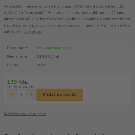
Ovocná kombinace jahody a kiwi Liquidy SALT se od běžných liquidů
odlišují tím, že mají nižší PH a obsahují stále více oblíbenou a žádanou
nikotinovou sůl, díky které dochází k rychlejší a kvalitnější vstřebatelnosti
bez dráždivého pocitu v krku oproti klasickým liquidům. V přírodě se tato
sůl volně...
celý popis
Dostupnost
✅ Skladem on-line
Měrná cena
19,90 Kč / ml
Balení
10 ml
199 Kč
/
ks
164,46 Kč
bez DPH
Přidat do košíku
🐕 Hlídat cenu / dostupnost