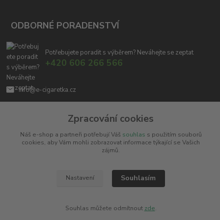
ODBORNÉ PORADENSTVÍ
Potřebujete poradit s výběrem? Neváhejte se zeptat
+420 606 266 566
info@e-cigaretka.cz
Zpracování cookies
Náš e-shop a partneři potřebují Váš
souhlas
s použitím souborů
cookies, aby Vám mohli zobrazovat informace týkající se Vašich
zájmů.
Upravit sběr cookies.
Souhlasím
Nastavení
Copyright © 2010 - 2025
Miroslav Černý - MCx.cz
. Všechna práva vyhrazena.
Vytvořeno na
Eshop-rychle.cz
Souhlas můžete odmítnout
zde
.