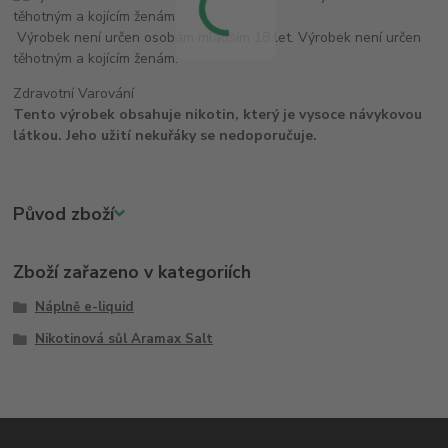
Výrobek není určen osobám mladším 18 let. Výrobek není určen
těhotným a kojícím ženám.
Zdravotní Varování
Tento výrobek obsahuje nikotin, který je vysoce návykovou
látkou. Jeho užití nekuřáky se nedoporučuje.
Původ zboží
Zboží zařazeno v kategoriích
Náplně e-liquid
Nikotinová sůl Aramax Salt