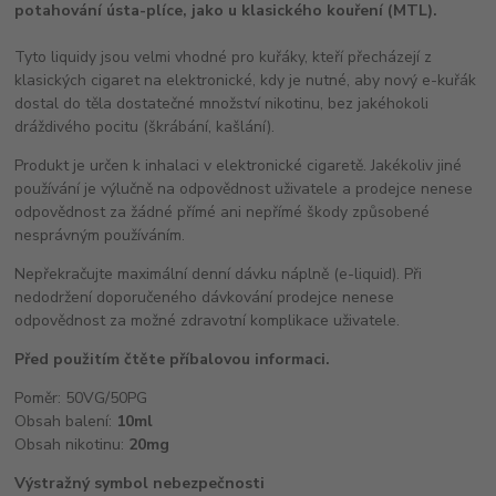
potahování ústa-plíce, jako u klasického kouření (MTL).
Tyto liquidy jsou velmi vhodné pro kuřáky, kteří přecházejí z
klasických cigaret na elektronické, kdy je nutné, aby nový e-kuřák
dostal do těla dostatečné množství nikotinu, bez jakéhokoli
dráždivého pocitu (škrábání, kašlání).
Produkt je určen k inhalaci v elektronické cigaretě. Jakékoliv jiné
používání je výlučně na odpovědnost uživatele a prodejce nenese
odpovědnost za žádné přímé ani nepřímé škody způsobené
nesprávným používáním.
Nepřekračujte maximální denní dávku náplně (e-liquid). Při
nedodržení doporučeného dávkování prodejce nenese
odpovědnost za možné zdravotní komplikace uživatele.
Před použitím čtěte příbalovou informaci.
Poměr: 50VG/50PG
Obsah balení:
10ml
Obsah nikotinu:
20mg
Výstražný symbol nebezpečnosti