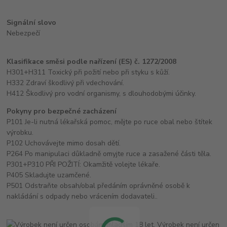
Signální slovo
Nebezpečí
Klasifikace směsi podle nařízení (ES) č. 1272/2008
H301+H311 Toxický při požití nebo při styku s kůží.
H332 Zdraví škodlivý při vdechování.
H412 Škodlivý pro vodní organismy, s dlouhodobými účinky.
Pokyny pro bezpečné zacházení
P101 Je-li nutná lékařská pomoc, mějte po ruce obal nebo štítek
výrobku.
P102 Uchovávejte mimo dosah dětí.
P264 Po manipulaci důkladně omyjte ruce a zasažené části těla.
P301+P310 PŘI POŽITÍ: Okamžitě volejte lékaře.
P405 Skladujte uzamčené.
P501 Odstraňte obsah/obal předáním oprávněné osobě k
nakládání s odpady nebo vrácením dodavateli..