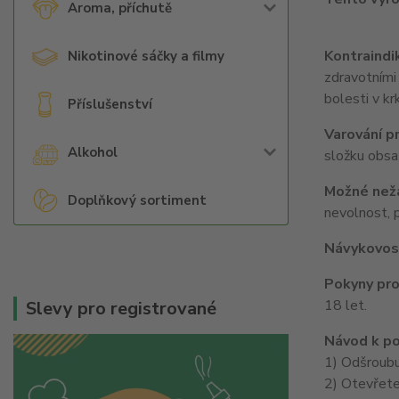
Aroma, příchutě
Kontraindi
Nikotinové sáčky a filmy
zdravotními
bolesti v kr
Příslušenství
Varování pr
Alkohol
složku obsa
Možné nežá
Doplňkový sortiment
nevolnost, p
Návykovos
Pokyny pro
18 let.
Slevy pro registrované
Návod k po
1) Odšroubu
2) Otevřete