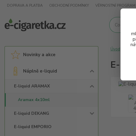
DOPRAVA A PLATBA
OBCHODNÍ PODMÍNKY
VĚRNOSTNÍ PROGRAM
ml
p
ná
Úvod
Nápl
Novinky a akce
E-liq
Náplně e-liquid
E-liquid ARAMAX
Aramax 4x10ml
E-liquid DEKANG
E-liquid EMPORIO