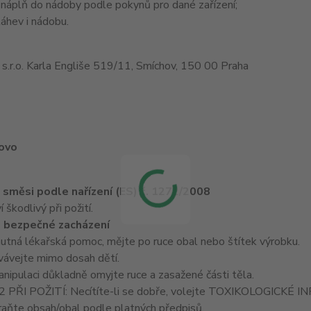
 náplň do nádoby podle pokynů pro dané zařízení;
áhev i nádobu.
.r.o. Karla Engliše 519/11, Smíchov, 150 00 Praha
lovo
e směsi podle nařízení (ES) č. 1272/2008
škodlivý při požití.
 bezpečné zacházení
nutná lékařská pomoc, mějte po ruce obal nebo štítek výrobku.
ávejte mimo dosah dětí.
ipulaci důkladně omyjte ruce a zasažené části těla.
PŘI POŽITÍ: Necítíte-li se dobře, volejte TOXIKOLOGICKÉ
ňte obsah/obal podle platných předpisů.