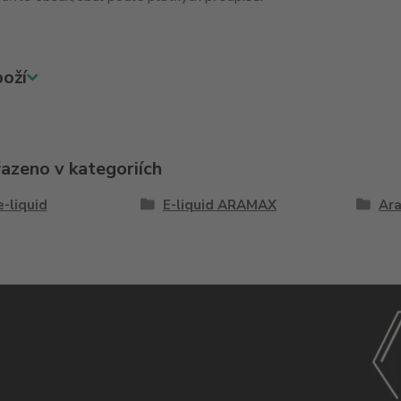
oží
řazeno v kategoriích
e-liquid
E-liquid ARAMAX
Ar