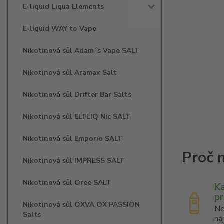
E-liquid Liqua Elements
E-liquid WAY to Vape
Nikotinová sůl Adam´s Vape SALT
Nikotinová sůl Aramax Salt
Nikotinová sůl Drifter Bar Salts
Nikotinová sůl ELFLIQ Nic SALT
Nikotinová sůl Emporio SALT
Nikotinová sůl IMPRESS SALT
Nikotinová sůl Oree SALT
K
p
Nikotinová sůl OXVA OX PASSION
Ne
Salts
na