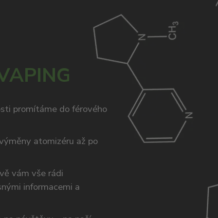
 VAPING
osti promítáme do férového
výměny atomizéru až po
ivě vám vše rádi
snými informacemi a