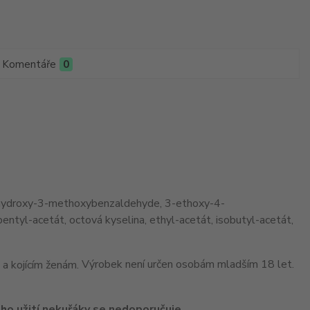
Komentáře
0
, 4-hydroxy-3-methoxybenzaldehyde, 3-ethoxy-4-
tyl-acetát, octová kyselina, ethyl-acetát, isobutyl-acetát,
Výrobek není určen osobám mladším 18 let.
ho užití nekuřáky se nedoporučuje.