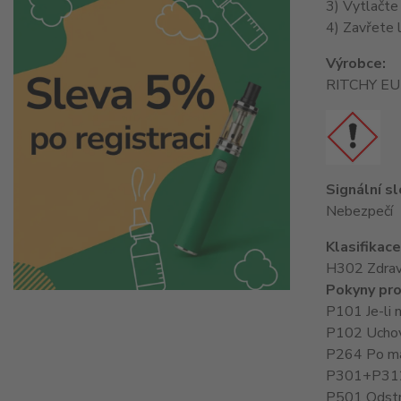
3) Vytlačte
4) Zavřete l
Výrobce:
RITCHY EU s
Signální s
Nebezpečí
Klasifikac
H302 Zdraví 
Pokyny pro
P101 Je-li 
P102 Uchov
P264 Po man
P301+P312 
P501 Odstra