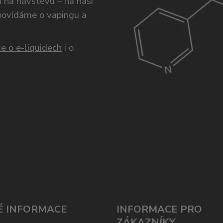
ám na návštěvu – na naší
opovídáme o vapingu a
e o e-liquidech
i o
É INFORMACE
INFORMACE PRO
ZÁKAZNÍKY