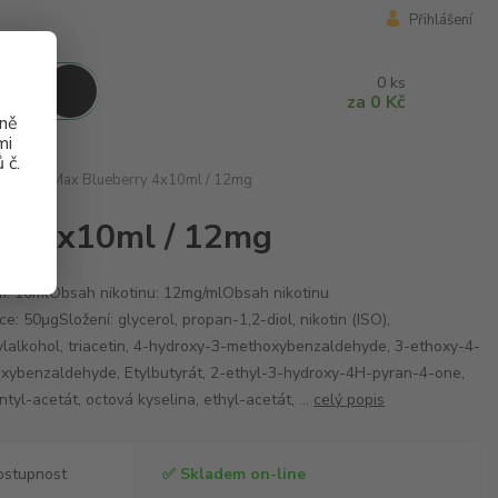
Přihlášení
0
ks
za
0 Kč
aně
mi
 č.
 4Pack Max Blueberry 4x10ml / 12mg
ry 4x10ml / 12mg
: 10mlObsah nikotinu: 12mg/mlObsah nikotinu
ce: 50μgSložení: glycerol, propan-1,2-diol, nikotin (ISO),
lalkohol, triacetin, 4-hydroxy-3-methoxybenzaldehyde, 3-ethoxy-4-
xybenzaldehyde, Etylbutyrát, 2-ethyl-3-hydroxy-4H-pyran-4-one,
ntyl-acetát, octová kyselina, ethyl-acetát, ...
celý popis
ostupnost
✅ Skladem on-line