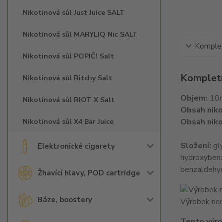
Nikotinová sůl Just Juice SALT
Nikotinová sůl MARYLIQ Nic SALT
Komplet
Nikotinová sůl POPIČ! Salt
Kompletn
Nikotinová sůl Ritchy Salt
Objem:
10
Nikotinová sůl RIOT X Salt
Obsah niko
Obsah niko
Nikotinová sůl X4 Bar Juice
Složení:
gly
Elektronické cigarety
hydroxybenz
benzaldehy
Žhavící hlavy, POD cartridge
Báze, boostery
Výrobek nen
Tento výro