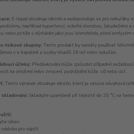
kace:
E-liquid obsahuje nikotin a nedoporučuje se pro nekuřáky, ml
 problémy, například hypertenzí, srdeční chorobou, žaludečními a
ku, nebo potíže s dýcháním jako jsou: bronchitida, plicní emfyzém
o rizikové skupiny:
Tento produkt by neměly používat těhotné a k
ženou v e-kapalině a osoby mladší 18 let nebo nekuřáci.
doucí účinky:
Předávkování může způsobit případné nežádoucí úči
ocit na omdlení nebo zvracení, podráždění kůže, očí nebo úst.
t:
Tento výrobek obsahuje nikotin, který je vysoce návyková látka
 skladování:
Skladujte uzamčené při teplotě do 25 °C na tem
užití:
jte láhev;
 nádobu pro náplň;