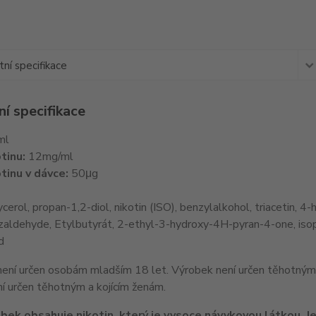
ní specifikace
í specifikace
ml
tinu:
12mg/ml
tinu v dávce:
50μg
cerol, propan-1,2-diol, nikotin (ISO), benzylalkohol, triacetin
aldehyde, Etylbutyrát, 2-ethyl-3-hydroxy-4H-pyran-4-one, isopen
d
í určen těhotným a kojícím ženám.
bek obsahuje nikotin, který je vysoce návykovou látkou. Je