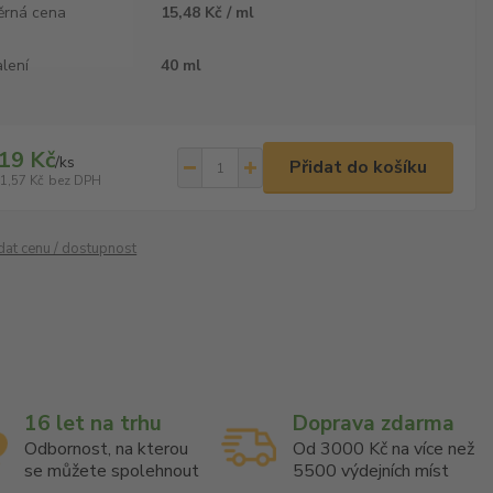
ěrná cena
15,48 Kč / ml
lení
40 ml
19 Kč
/
ks
Přidat do košíku
1,57 Kč
bez DPH
ídat cenu / dostupnost
16 let na trhu
Doprava zdarma
Odbornost, na kterou
Od 3000 Kč na více než
se můžete spolehnout
5500 výdejních míst