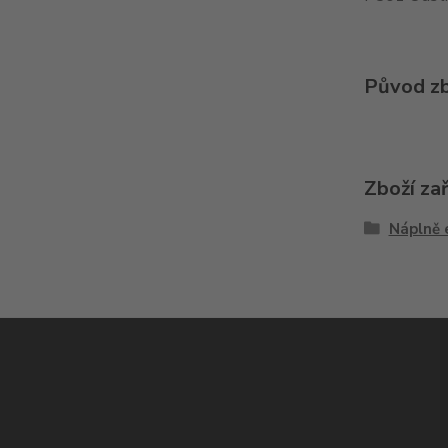
Původ zb
Zboží za
Náplně 