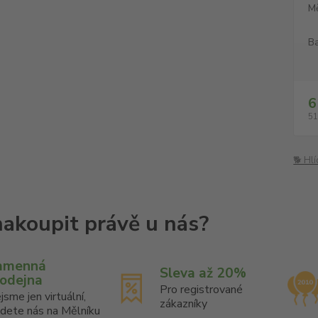
M
Ba
6
51
🐕 Hl
amenná
Sleva až 20%
rodejna
Pro registrované
jsme jen virtuální,
zákazníky
jdete nás na Mělníku