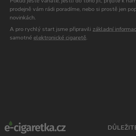
Pokud ještě váháte, jestli do toho jít, přijďte k n
prodejně vám rádi poradíme, nebo si prostě jen p
novinkách.
A pro rychlý start jsme připravili
základní informac
samotné
elektronické cigaretě
.
DŮLEŽIT