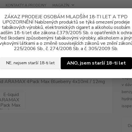
KONTAKTY A PRODEJNY
MAGAZÍN
ZÁKAZ PRODEJE OSOBÁM MLADŠÍM 18-TI LET A TPD
UPOZORNĚNÍ Nabízených produktů se týká omezení prodeje
tabákových výrobků, elektronických cigaret a alkoholu osobám
adším 18-ti let dle zákona č.379/2005 Sb. o opatřeních k ochr
řed škodami způsobenými tabákovými výrobky, alkoholem a jiný
vykovými látkami a o změně souvisejících zákonů ve znění zákonů
ně e-liquid
E-liquid ARAMAX
Aramax 4x10ml
E-liquid ARAMAX
225/2006 Sb., č. 274/2008 Sb. a č. 305/2009 Sb.
uid ARAMAX 4Pack Max Blueber
ANO, jsem starší 18-ti let
NE, nejsem starší 18-ti let
Objem
v dáv
benzy
hydro
isope
D