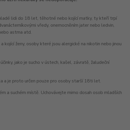
adé lidi do 18 let, těhotné nebo kojící matky, ty kteří trpí
 dvanácterníkovými vředy, onemocněním jater nebo ledvin,
 nebo astma atd.
ojící ženy, osoby které jsou alergické na nikotin nebo jinou
nky, jako je sucho v ústech, kašel, závratě, žaludeční
 a je proto určen pouze pro osoby starší 18ti let.
ném a suchém místě. Uchovávejte mimo dosah osob mladších