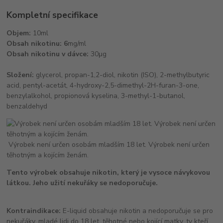
Kompletní specifikace
Objem:
10ml
Obsah nikotinu: 6
mg/ml
Obsah nikotinu v dávce:
30μg
Složení:
glycerol, propan-1,2-diol, nikotin (ISO), 2-methylbutyric
acid, pentyl-acetát, 4-hydroxy-2,5-dimethyl-2H-furan-3-one,
benzylalkohol, propionová kyselina, 3-methyl-1-butanol,
benzaldehyd
Výrobek není určen osobám mladším 18 let. Výrobek není určen
těhotným a kojícím ženám.
Tento výrobek obsahuje nikotin, který je vysoce návykovou
látkou. Jeho užití nekuřáky se nedoporučuje.
Kontraindikace:
E-liquid obsahuje nikotin a nedoporučuje se pro
nekuřáky, mladé lidi do 18 let, těhotné nebo kojící matky, ty kteří