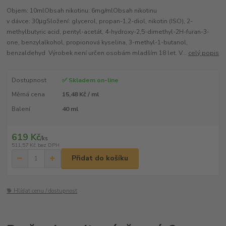
Objem: 10mlObsah nikotinu: 6mg/mlObsah nikotinu
v dávce: 30μgSložení: glycerol, propan-1,2-diol, nikotin (ISO), 2-
methylbutyric acid, pentyl-acetát, 4-hydroxy-2,5-dimethyl-2H-furan-3-
one, benzylalkohol, propionová kyselina, 3-methyl-1-butanol,
benzaldehyd Výrobek není určen osobám mladším 18 let. V...
celý popis
Dostupnost
✅ Skladem on-line
Měrná cena
15,48 Kč / ml
Balení
40 ml
619 Kč
/
ks
511,57 Kč
bez DPH
Přidat do košíku
🐕 Hlídat cenu / dostupnost