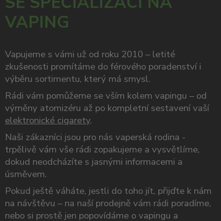
SE SPECIALIZACÍ NA
VAPING
Vapujeme s vámi už od roku 2010 – letité
zkušenosti promítáme do férového poradenství i
výběru sortimentu, který má smysl.
Rádi vám pomůžeme se vším kolem vapingu – od
výměny atomizéru až po kompletní sestavení vaší
elektronické cigarety
.
Naši zákazníci jsou pro nás vaperská rodina -
trpělivě vám vše rádi zopakujeme a vysvětlíme,
dokud neodcházíte s jasnými informacemi a
úsměvem.
Pokud ještě váháte, jestli do toho jít, přijďte k nám
na návštěvu – na naší prodejně vám rádi poradíme,
nebo si prostě jen popovídáme o vapingu a