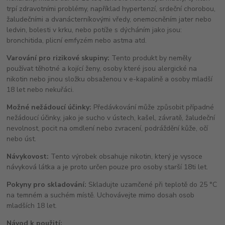
trpí zdravotními problémy, například hypertenzí, srdeční chorobou,
žaludečními a dvanácterníkovými vředy, onemocněním jater nebo
ledvin, bolesti v krku, nebo potíže s dýcháním jako jsou:
bronchitida, plicní emfyzém nebo astma atd.
Varování pro rizikové skupiny:
Tento produkt by neměly
používat těhotné a kojící ženy, osoby které jsou alergické na
nikotin nebo jinou složku obsaženou v e-kapalině a osoby mladší
18 let nebo nekuřáci.
Možné nežádoucí účinky:
Předávkování může způsobit případné
nežádoucí účinky, jako je sucho v ústech, kašel, závratě, žaludeční
nevolnost, pocit na omdlení nebo zvracení, podráždění kůže, očí
nebo úst.
Návykovost:
Tento výrobek obsahuje nikotin, který je vysoce
návyková látka a je proto určen pouze pro osoby starší 18ti let.
Pokyny pro skladování:
Skladujte uzamčené při teplotě do 25 °C
na temném a suchém místě. Uchovávejte mimo dosah osob
mladších 18 let.
Návod k použití: