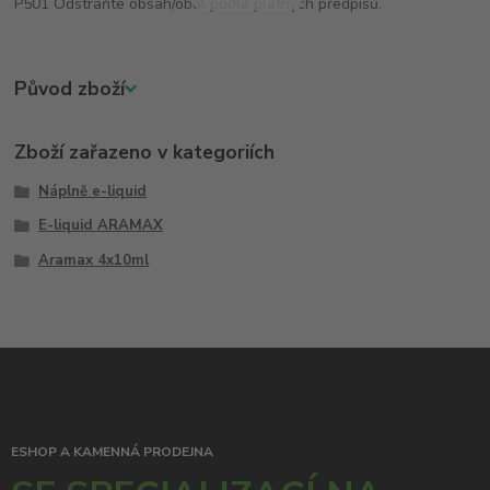
P501 Odstraňte obsah/obal podle platných předpisů.
Původ zboží
Zboží zařazeno v kategoriích
Náplně e-liquid
E-liquid ARAMAX
Aramax 4x10ml
ESHOP A KAMENNÁ PRODEJNA