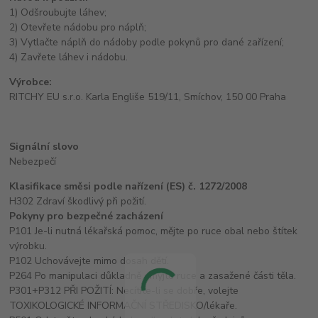
1) Odšroubujte láhev;
2) Otevřete nádobu pro náplň;
3) Vytlačte náplň do nádoby podle pokynů pro dané zařízení;
4) Zavřete láhev i nádobu.
Výrobce:
RITCHY EU s.r.o. Karla Engliše 519/11, Smíchov, 150 00 Praha
Signální slovo
Nebezpečí
Klasifikace směsi podle nařízení (ES) č. 1272/2008
H302 Zdraví škodlivý při požití.
Pokyny pro bezpečné zacházení
P101 Je-li nutná lékařská pomoc, mějte po ruce obal nebo štítek
výrobku.
P102 Uchovávejte mimo dosah dětí.
P264 Po manipulaci důkladně omyjte ruce a zasažené části těla.
P301+P312 PŘI POŽITÍ: Necítíte-li se dobře, volejte
TOXIKOLOGICKÉ INFORMAČNÍ STŘEDISKO/lékaře.