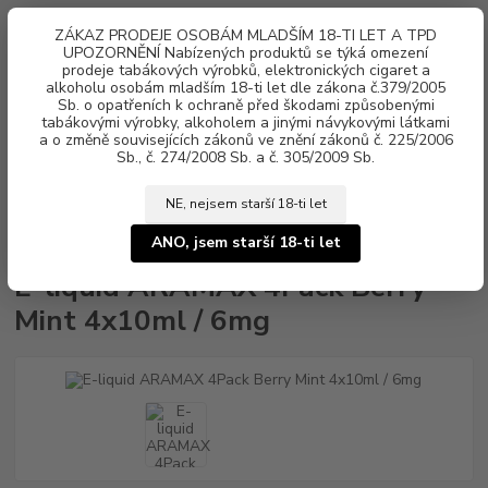
0
ks
ZÁKAZ PRODEJE OSOBÁM MLADŠÍM 18-TI LET A TPD
za
0 Kč
UPOZORNĚNÍ Nabízených produktů se týká omezení
prodeje tabákových výrobků, elektronických cigaret a
alkoholu osobám mladším 18-ti let dle zákona č.379/2005
Menu
Sb. o opatřeních k ochraně před škodami způsobenými
tabákovými výrobky, alkoholem a jinými návykovými látkami
a o změně souvisejících zákonů ve znění zákonů č. 225/2006
Sb., č. 274/2008 Sb. a č. 305/2009 Sb.
NE, nejsem starší 18-ti let
Úvod
Náplně e-liquid
E-liquid ARAMAX
Aramax 4x10ml
E-
liquid ARAMAX 4Pack Berry Mint 4x10ml / 6mg
ANO, jsem starší 18-ti let
E-liquid ARAMAX 4Pack Berry
Mint 4x10ml / 6mg