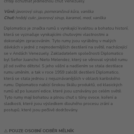
chtějí ochutnat jedinečnou chuť Venezuely.
Vůně:
javorový sirup, pomerančová kůra, vanilka
Chuť:
hnědý cukr, javorový sirup, karamel, med, vanilka
Diplomatico je značka rumů s vynikající kvalitou a bohatou historií,
která se vyznačuje vynikajícími chuťovými vlastnostmi a
dokonalým zpracováním. Tyto rumy jsou vyráběny v malých
dávkách v jedné z nejmodernějších destilerií na světě, nacházející
se v Andách Venezuely. Zakladatelem společnosti Diplomatico
byl Señor Juancho Nieto Melendez, který se věnoval výrobě rumu
již od svého dětství. S jeho vášní a nadšením se stala destilace
rumu uměním, a tak v roce 1959 založil destilerii Diplomatico,
která se stala jednou z nejuznávanějších v oblasti karibského
rumu. Diplomatico nabízí širokou škálu produktů, od klasických
rumů až po luxusní edice, které jsou uznávány po celém světě.
Tyto rumy mají bohatou a plnou chuť s tóny ovoce, koření a
sladkosti, které jsou výsledkem dlouhého procesu zrání a
postupů, které jsou pečlivě dodržovány.
⚠️
POUZE OSOBNÍ ODBĚR MĚLNÍK