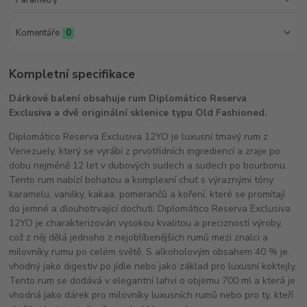
Parametry
Komentáře
0
Kompletní specifikace
Dárkové balení obsahuje rum Diplomático Reserva
Exclusiva a dvě originální sklenice typu Old Fashioned.
Diplomático Reserva Exclusiva 12YO je luxusní tmavý rum z
Venezuely, který se vyrábí z prvotřídních ingrediencí a zraje po
dobu nejméně 12 let v dubových sudech a sudech po bourbonu.
Tento rum nabízí bohatou a komplexní chuť s výraznými tóny
karamelu, vanilky, kakaa, pomerančů a koření, které se promítají
do jemné a dlouhotrvající dochuti. Diplomático Reserva Exclusiva
12YO je charakterizován vysokou kvalitou a precizností výroby,
což z něj dělá jednoho z nejoblíbenějších rumů mezi znalci a
milovníky rumu po celém světě. S alkoholovým obsahem 40 % je
vhodný jako digestiv po jídle nebo jako základ pro luxusní koktejly.
Tento rum se dodává v elegantní lahvi o objemu 700 ml a která je
vhodná jako dárek pro milovníky luxusních rumů nebo pro ty, kteří