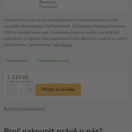
Dárkové balení obsahuje rum Diplomático Reserva Exclusiva a dvě
originální sklenice typu Old Fashioned. Diplomático Reserva Exclusiva
12YO je luxusní tmavý rum z Venezuely, který se vyrábí z prvotřídních
ingrediencí a zraje po dobu nejméně 12 let v dubových sudech a sudech
po bourbonu. Tento rum na...
celý popis
Dostupnost
✅ Skladem on-line
1 210 Kč
1 000 Kč
bez DPH
Přidat do košíku
🐕 Hlídat cenu / dostupnost