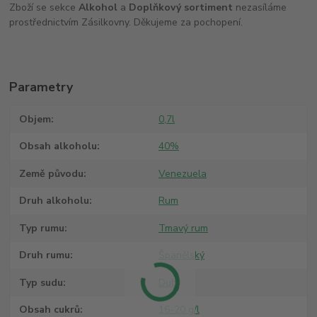
Zboží se sekce
Alkohol
a
Doplňkový sortiment
nezasíláme
prostřednictvím Zásilkovny. Děkujeme za pochopení.
Parametry
Objem
0,7l
Obsah alkoholu
40%
Země původu
Venezuela
Druh alkoholu
Rum
Typ rumu
Tmavý rum
Druh rumu
Španělský
Typ sudu
Dub
Obsah cukrů
16-20 g/l