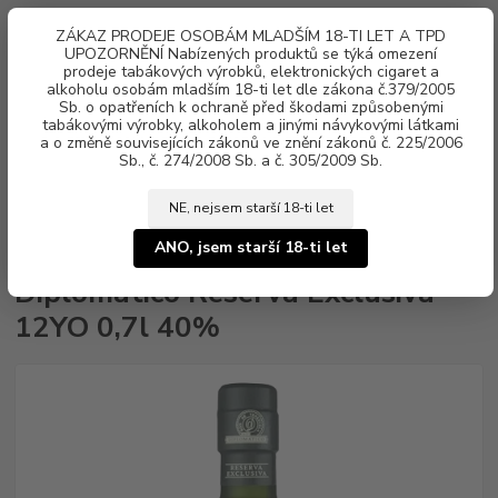
0
ks
ZÁKAZ PRODEJE OSOBÁM MLADŠÍM 18-TI LET A TPD
za
0 Kč
UPOZORNĚNÍ Nabízených produktů se týká omezení
prodeje tabákových výrobků, elektronických cigaret a
alkoholu osobám mladším 18-ti let dle zákona č.379/2005
Menu
Sb. o opatřeních k ochraně před škodami způsobenými
tabákovými výrobky, alkoholem a jinými návykovými látkami
a o změně souvisejících zákonů ve znění zákonů č. 225/2006
Sb., č. 274/2008 Sb. a č. 305/2009 Sb.
NE, nejsem starší 18-ti let
Úvod
Alkohol
Rum
Tmavé rumy
Diplomatico Reserva Exclusiva
12YO 0,7l 40%
ANO, jsem starší 18-ti let
Diplomatico Reserva Exclusiva
12YO 0,7l 40%