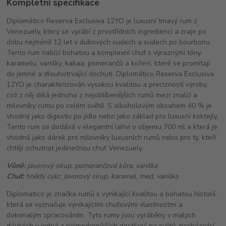
Kompletní specifikace
Diplomático Reserva Exclusiva 12YO je luxusní tmavý rum z
Venezuely, který se vyrábí z prvotřídních ingrediencí a zraje po
dobu nejméně 12 let v dubových sudech a sudech po bourbonu.
Tento rum nabízí bohatou a komplexní chuť s výraznými tóny
karamelu, vanilky, kakaa, pomerančů a koření, které se promítají
do jemné a dlouhotrvající dochuti. Diplomático Reserva Exclusiva
12YO je charakterizován vysokou kvalitou a precizností výroby,
což z něj dělá jednoho z nejoblíbenějších rumů mezi znalci a
milovníky rumu po celém světě. S alkoholovým obsahem 40 % je
vhodný jako digestiv po jídle nebo jako základ pro luxusní koktejly.
Tento rum se dodává v elegantní lahvi o objemu 700 ml a která je
vhodná jako dárek pro milovníky luxusních rumů nebo pro ty, kteří
chtějí ochutnat jedinečnou chuť Venezuely.
Vůně:
javorový sirup, pomerančová kůra, vanilka
Chuť:
hnědý cukr, javorový sirup, karamel, med, vanilka
Diplomatico je značka rumů s vynikající kvalitou a bohatou historií,
která se vyznačuje vynikajícími chuťovými vlastnostmi a
dokonalým zpracováním. Tyto rumy jsou vyráběny v malých
dávkách v jedné z nejmodernějších destilerií na světě, nacházející