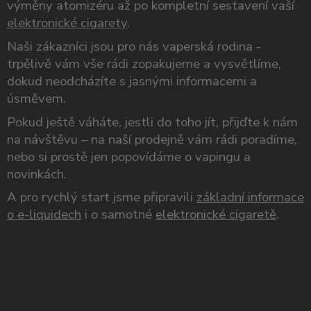
výměny atomizéru až po kompletní sestavení vaší
elektronické cigarety
.
Naši zákazníci jsou pro nás vaperská rodina -
trpělivě vám vše rádi zopakujeme a vysvětlíme,
dokud neodcházíte s jasnými informacemi a
úsměvem.
Pokud ještě váháte, jestli do toho jít, přijďte k nám
na návštěvu – na naší prodejně vám rádi poradíme,
nebo si prostě jen popovídáme o vapingu a
novinkách.
A pro rychlý start jsme připravili
základní informace
o e-liquidech
i o samotné
elektronické cigaretě
.