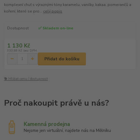
komplexní chuť s výraznými tóny karamelu, vanilky, kakaa, pomerančů a
koření, které se pro...
celý popis
Dostupnost
✅ Skladem on-line
1 130 Kč
933,88 Kč
bez DPH
Přidat do košíku
🐕 Hlídat cenu / dostupnost
Kamenná prodejna
Nejsme jen virtuální, najdete nás na Mělníku