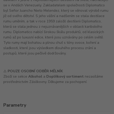
se v Andách Venezuely. Zakladatelem společnosti Diplomatico
byl Señor Juancho Nieto Melendez, který se věnoval výrobě rumu
již od svého dětství. S jeho vášní a nadšením se stala destilace
rumu uměním, a tak v roce 1959 založil destilerii Diplomatico,
která se stala jednou z nejuznávanějších v oblasti karibského
rumu. Diplomatico nabízí širokou škálu produktů, od klasických
rumů až po luxusní edice, které jsou uznávány po celém světě.
Tyto rumy mají bohatou a plnou chuť s tóny ovoce, koření a
sladkosti, které jsou výsledkem dlouhého procesu zrání a
postupů, které jsou pečlivě dodržovány.
⚠️
POUZE OSOBNÍ ODBĚR MĚLNÍK
Zboží se sekce
Alkohol
a
Doplňkový sortiment
nezasíláme
prostřednictvím Zásilkovny. Děkujeme za pochopení.
Parametry