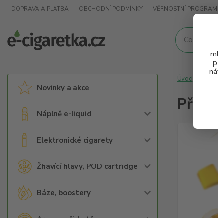
DOPRAVA A PLATBA
OBCHODNÍ PODMÍNKY
VĚRNOSTNÍ PROGRAM
ml
p
ná
Úvod
Arom
Novinky a akce
Přích
Náplně e-liquid
Elektronické cigarety
Žhavící hlavy, POD cartridge
Báze, boostery