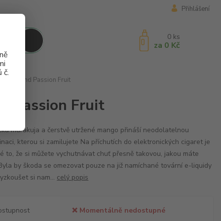
Přihlášení
0
ks
za
0 Kč
aně
mi
 č.
 Mango and Passion Fruit
d Passion Fruit
cká marakuja a čerstvě utržené mango přináší neodolatelnou
naci, kterou si zamilujete Na příchutích do elektronických cigaret je
é to, že si můžete vychutnávat chuť přesně takovou, jakou máte
 Byla by škoda se omezovat pouze na již namíchané tovární e-liquidy
yzkoušet si nam...
celý popis
ostupnost
❌ Momentálně nedostupné