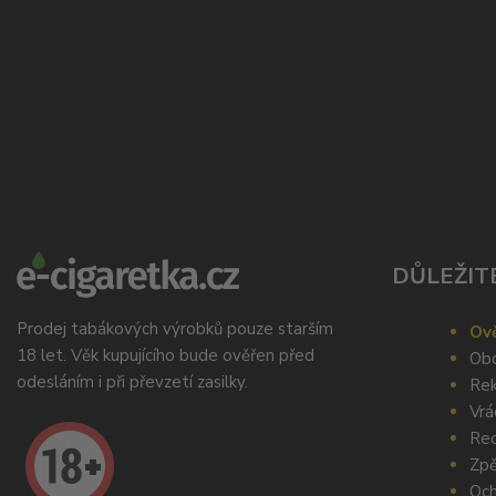
DŮLEŽIT
Prodej tabákových výrobků pouze starším
Ově
18 let. Věk kupujícího bude ověřen před
Obc
odesláním i při převzetí zasilky.
Rek
Vrá
Rec
Zpě
Och