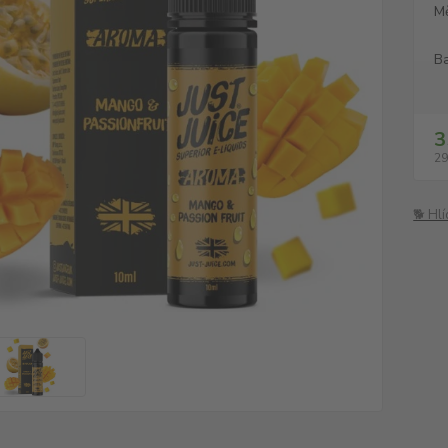
M
Ba
3
29
🐕 Hl