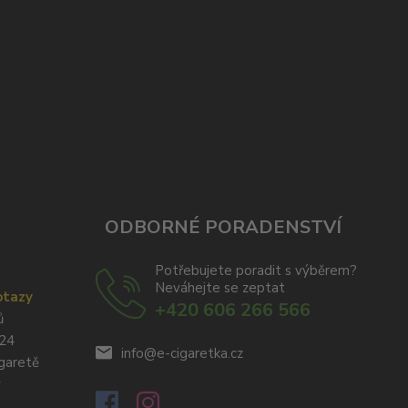
ODBORNÉ PORADENSTVÍ
Potřebujete poradit s výběrem?
Neváhejte se zeptat
otazy
+420 606 266 566
ů
024
info@e-cigaretka.cz
igaretě
y