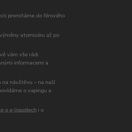
osti promítáme do férového
výměny atomizéru až po
ivě vám vše rádi
snými informacemi a
ám na návštěvu – na naší
opovídáme o vapingu a
e o e-liquidech
i o