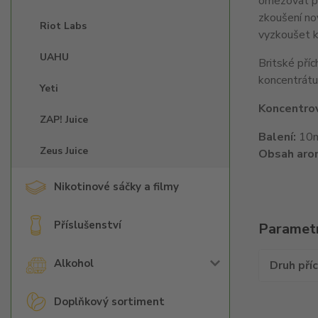
omezovat pou
zkoušení nov
Riot Labs
vyzkoušet k
UAHU
Britské příc
koncentrátu
Yeti
Koncentrov
ZAP! Juice
Balení:
10ml
Zeus Juice
Obsah aro
Nikotinové sáčky a filmy
Příslušenství
Paramet
Alkohol
Druh pří
Doplňkový sortiment