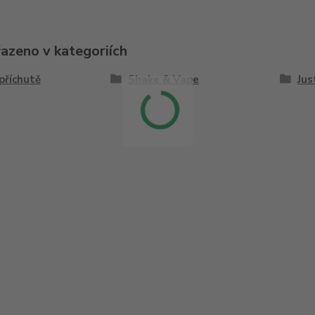
řazeno v kategoriích
příchutě
Shake & Vape
Jus