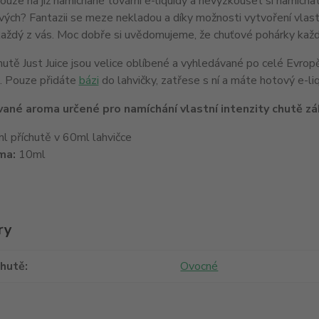
ze na již namíchané tovární e-liquidy a nevyzkoušet si namíchat e
ých? Fantazii se meze nekladou a díky možnosti vytvoření vlastní
aždý z vás. Moc dobře si uvědomujeme, že chuťové pohárky každéh
hutě Just Juice jsou velice oblíbené a vyhledávané po celé Evro
. Pouze přidáte
bázi
do lahvičky, zatřese s ní a máte hotový e-liq
ané aroma určené pro namíchání vlastní intenzity chutě zák
 příchutě v 60ml lahvičce
ma:
10ml
ry
chutě
Ovocné