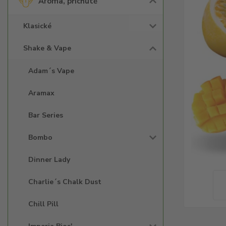
Aroma, příchutě
Klasické
Shake & Vape
Adam´s Vape
Aramax
Bar Series
Bombo
Dinner Lady
Charlie´s Chalk Dust
Chill Pill