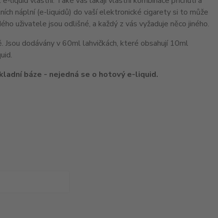
-liquid vlastní. Také vás lákají vlastní kombinace příchutí a
ch náplní (e-liquidů) do vaší elektronické cigarety si to může
o uživatele jsou odlišné, a každý z vás vyžaduje něco jiného.
pě. Jsou dodávány v 60ml lahvičkách, které obsahují 10ml
uid.
ladní báze - nejedná se o hotový e-liquid.