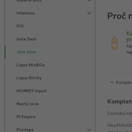
Imperia Bios'
Infamous
IVG
K
p
Juice Sauz
Ne
na
Just Juice
Liqua Mix&Go
Liqua Ritchy
Komplet
MONKEY liquid
Kompletn
Nasty Juice
Exotická ma
PJ Empire
Na příchutíc
ProVape