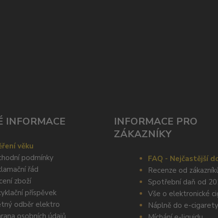
É INFORMACE
INFORMACE PRO
ZÁKAZNÍKY
ření věku
hodní podmínky
FAQ - Nejčastější d
lamační řád
Recenze od zákazník
cení zboží
Spotřební daň od 2
yklační příspěvek
Vše o elektronické c
tný odběr elektro
Náplně do e-cigaret
rana osobních údajů
Míchání e-liquidu