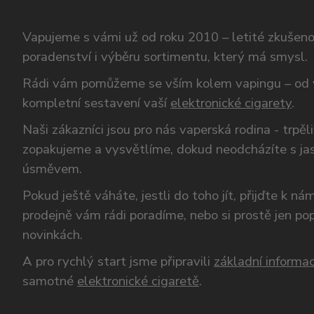
Vapujeme s vámi už od roku 2010 – letité zkušen
poradenství i výběru sortimentu, který má smysl.
Rádi vám pomůžeme se vším kolem vapingu – od 
kompletní sestavení vaší
elektronické cigarety
.
Naši zákazníci jsou pro nás vaperská rodina - trpěl
zopakujeme a vysvětlíme, dokud neodcházíte s ja
úsměvem.
Pokud ještě váháte, jestli do toho jít, přijďte k n
prodejně vám rádi poradíme, nebo si prostě jen p
novinkách.
A pro rychlý start jsme připravili
základní informac
samotné
elektronické cigaretě
.