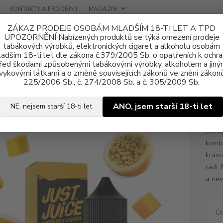
KONTAKTY A PRODEJNY
MAGAZÍN
ZÁKAZ PRODEJE OSOBÁM MLADŠÍM 18-TI LET A TPD
UPOZORNĚNÍ Nabízených produktů se týká omezení prodeje
tabákových výrobků, elektronických cigaret a alkoholu osobám
adším 18-ti let dle zákona č.379/2005 Sb. o opatřeních k ochr
řed škodami způsobenými tabákovými výrobky, alkoholem a jiný
vykovými látkami a o změně souvisejících zákonů ve znění zákonů
a, příchutě
Shake & Vape
Just Juice
Příchuť Just Juice S&V 10ml
225/2006 Sb., č. 274/2008 Sb. a č. 305/2009 Sb.
uť Just Juice S&V 10ml Mango an
ANO, jsem starší 18-ti let
NE, nejsem starší 18-ti let
Exoti
kombi
krásn
rádi.
a nev
D