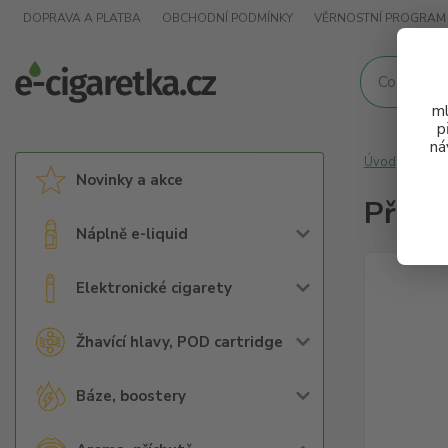
DOPRAVA A PLATBA
OBCHODNÍ PODMÍNKY
VĚRNOSTNÍ PROGRAM
ml
p
ná
Úvod
Arom
Novinky a akce
Přích
Náplně e-liquid
Elektronické cigarety
Žhavící hlavy, POD cartridge
Báze, boostery