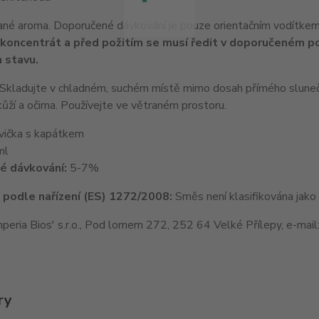
né aroma. Doporučené dávkování je pouze orientačním vodítkem
 koncentrát a před požitím se musí ředit v doporučeném 
 stavu.
 Skladujte v chladném, suchém místě mimo dosah přímého sluneč
kůží a očima. Používejte ve větraném prostoru.
vička s kapátkem
ml
é dávkování:
5-7%
e podle nařízení (ES) 1272/2008:
Směs není klasifikována jako
peria Bios' s.r.o., Pod lomem 272, 252 64 Velké Přílepy, e-mail
ry