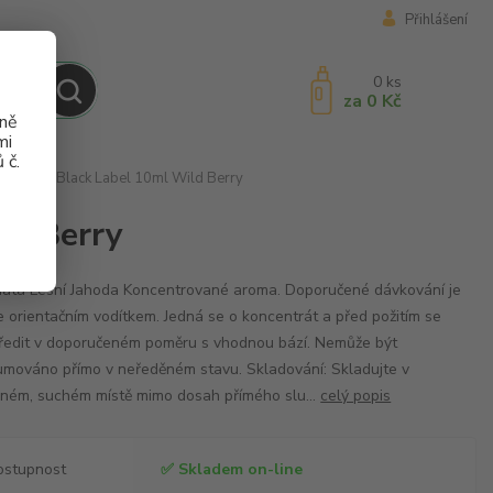
Přihlášení
0
ks
za
0 Kč
aně
mi
 č.
 IMPERIA Black Label 10ml Wild Berry
ld Berry
atá Lesní Jahoda Koncentrované aroma. Doporučené dávkování je
 orientačním vodítkem. Jedná se o koncentrát a před požitím se
ředit v doporučeném poměru s vhodnou bází. Nemůže být
mováno přímo v neředěném stavu. Skladování: Skladujte v
ném, suchém místě mimo dosah přímého slu...
celý popis
ostupnost
✅ Skladem on-line