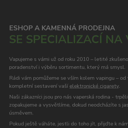
ESHOP A KAMENNÁ PRODEJNA
SE SPECIALIZACÍ NA
Vapujeme s vámi už od roku 2010 – letité zkušen
poradenství i výběru sortimentu, který má smysl.
Rádi vám pomůžeme se vším kolem vapingu – od 
kompletní sestavení vaší
elektronické cigarety
.
Naši zákazníci jsou pro nás vaperská rodina - trpěl
zopakujeme a vysvětlíme, dokud neodcházíte s ja
úsměvem.
Pokud ještě váháte, jestli do toho jít, přijďte k n