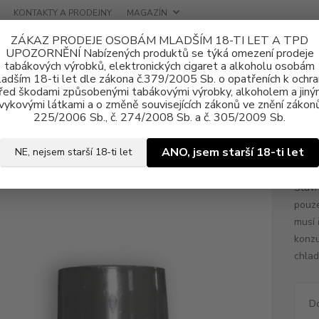
KONTAKTY A PRODEJNY
MAGAZÍN
ZÁKAZ PRODEJE OSOBÁM MLADŠÍM 18-TI LET A TPD
UPOZORNĚNÍ Nabízených produktů se týká omezení prodeje
tabákových výrobků, elektronických cigaret a alkoholu osobám
adším 18-ti let dle zákona č.379/2005 Sb. o opatřeních k ochr
řed škodami způsobenými tabákovými výrobky, alkoholem a jiný
vykovými látkami a o změně souvisejících zákonů ve znění zákonů
a, příchutě
Klasické
Imperia Bios'
řada Black Label
Příchuť
225/2006 Sb., č. 274/2008 Sb. a č. 305/2009 Sb.
uť IMPERIA Black Label 10ml Wi
ANO, jsem starší 18-ti let
NE, nejsem starší 18-ti let
Šťavn
pouze
musí 
konzu
chlad
D