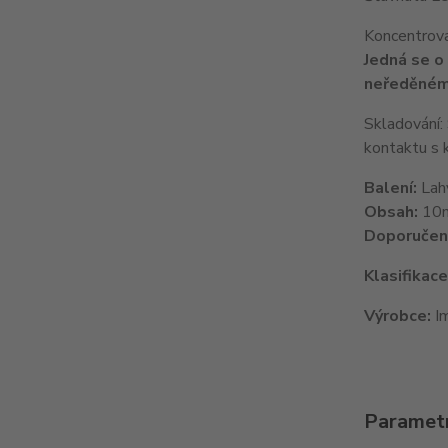
Koncentrova
Jedná se o
neředěném
Skladování:
kontaktu s 
Balení:
Lah
Obsah:
10
Doporučen
Klasifikac
Výrobce:
Im
Paramet