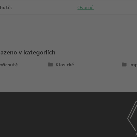
chutě
Ovocné
řazeno v kategoriích
příchutě
Klasické
Imp