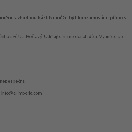
.
poměru s vhodnou bází. Nemůže být konzumováno přímo v
ního světla. Hořlavý. Udržujte mimo dosah dětí. Vyhněte se
 nebezpečná.
: info@e-imperia.com