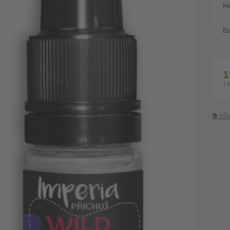
M
Ba
1
16
🐕 Hl