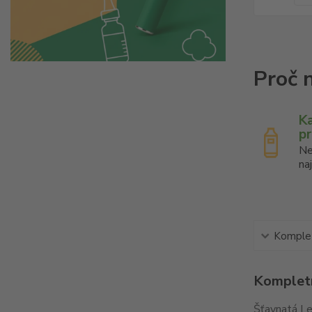
K
p
Ne
na
Komplet
Kompletn
Šťavnatá Le