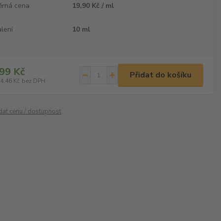
ěrná cena
19,90 Kč / ml
lení
10 ml
99 Kč
Přidat do košíku
4,46 Kč
bez DPH
ídat cenu / dostupnost