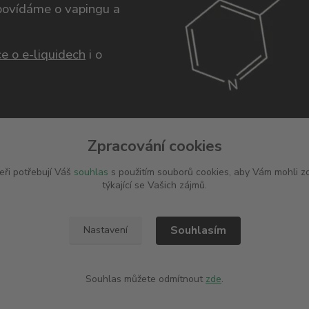
opovídáme o vapingu a
e o e-liquidech
i o
Zpracování cookies
eři potřebují Váš
souhlas
s použitím souborů cookies, aby Vám mohli z
týkající se Vašich zájmů.
Souhlasím
Nastavení
É INFORMACE
INFORMACE PRO
Souhlas můžete odmítnout
zde
.
ZÁKAZNÍKY