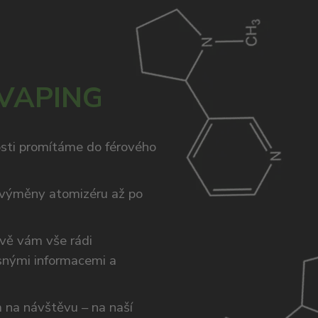
 VAPING
osti promítáme do férového
výměny atomizéru až po
ivě vám vše rádi
snými informacemi a
ám na návštěvu – na naší