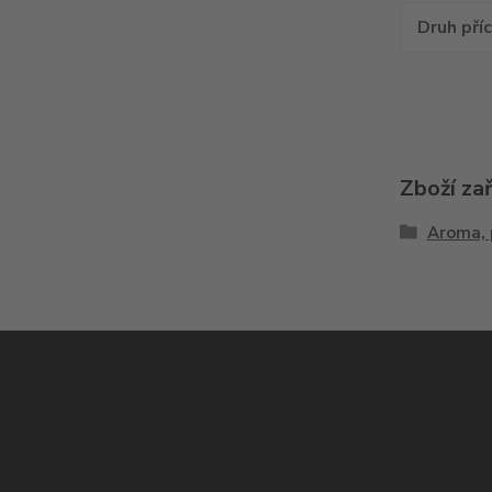
Druh pří
Zboží za
Aroma, 