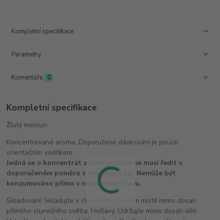
Kompletní specifikace
Parametry
Komentáře
0
Kompletní specifikace
Žlutý meloun
Koncentrované aroma. Doporučené dávkování je pouze
orientačním vodítkem.
Jedná se o koncentrát a před požitím se musí ředit v
doporučeném poměru s vhodnou bází. Nemůže být
konzumováno přímo v neředěném stavu.
Skladování: Skladujte v chladném, suchém místě mimo dosah
přímého slunečního světla. Hořlavý. Udržujte mimo dosah dětí.