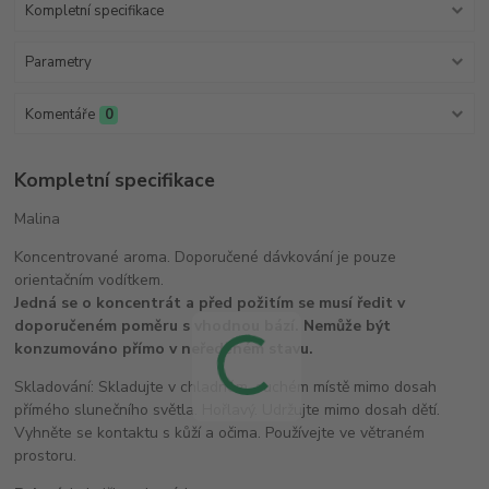
Kompletní specifikace
Parametry
Komentáře
0
Kompletní specifikace
Malina
Koncentrované aroma. Doporučené dávkování je pouze
orientačním vodítkem.
Jedná se o koncentrát a před požitím se musí ředit v
doporučeném poměru s vhodnou bází. Nemůže být
konzumováno přímo v neředěném stavu.
Skladování: Skladujte v chladném, suchém místě mimo dosah
přímého slunečního světla. Hořlavý. Udržujte mimo dosah dětí.
Vyhněte se kontaktu s kůží a očima. Používejte ve větraném
prostoru.