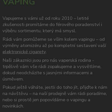
VAPING
Vapujeme s vámi už od roku 2010 – letité
zkušenosti promítáme do férového poradenství i
výběru sortimentu, který má smysl.
Rádi vám pomůžeme se vším kolem vapingu – od
výměny atomizéru až po kompletní sestavení vaší
elektronické cigarety
.
Naši zákazníci jsou pro nás vaperská rodina -
trpělivě vám vše rádi zopakujeme a vysvětlíme,
dokud neodcházíte s jasnými informacemi a
úsměvem.
Pokud ještě váháte, jestli do toho jít, přijďte k nám
na návštěvu – na naší prodejně vám rádi poradíme,
nebo si prostě jen popovídáme o vapingu a
novinkách.