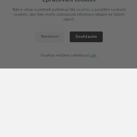
Náš e-shop a partneři potřebují Váš
souhlas
s použitím souborů
cookies, aby Vám mohli zobrazovat informace týkající se Vašich
zájmů.
INFORMACE PRO ZÁKAZNÍKY
Souhlasím
FAQ - Nejčastější dotazy
Nastavení
Recenze od zákazníků
Spotřební daň od 2024
Souhlas můžete odmítnout
zde
.
Vše o elektronické cigaretě
Náplně do e-cigarety
Míchání e-liquidu
Kalkulačka pro vlastní míchání
ODBORNÉ PORADENSTVÍ
Potřebujete poradit s výběrem? Neváhejte se zeptat
+420 606 266 566