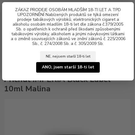
0
ks
ZÁKAZ PRODEJE OSOBÁM MLADŠÍM 18-TI LET A TPD
za
0 Kč
UPOZORNĚNÍ Nabízených produktů se týká omezení
prodeje tabákových výrobků, elektronických cigaret a
alkoholu osobám mladším 18-ti let dle zákona č.379/2005
Menu
Sb. o opatřeních k ochraně před škodami způsobenými
tabákovými výrobky, alkoholem a jinými návykovými látkami
a o změně souvisejících zákonů ve znění zákonů č. 225/2006
Sb., č. 274/2008 Sb. a č. 305/2009 Sb.
NE, nejsem starší 18-ti let
Úvod
Aroma, příchutě
Klasické
Imperia Bios'
řada Black Label
Příchuť IMPERIA Black Label 10ml Malina
ANO, jsem starší 18-ti let
Příchuť IMPERIA Black Label
10ml Malina