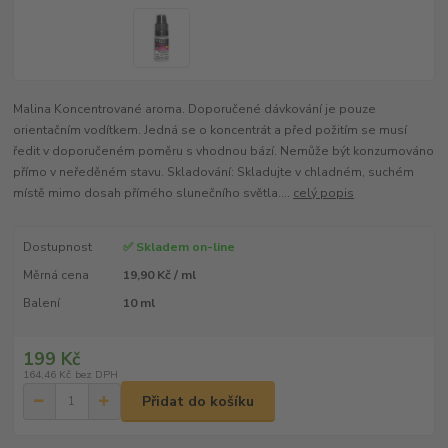
Malina Koncentrované aroma. Doporučené dávkování je pouze
orientačním vodítkem. Jedná se o koncentrát a před požitím se musí
ředit v doporučeném poměru s vhodnou bází. Nemůže být konzumováno
přímo v neředěném stavu. Skladování: Skladujte v chladném, suchém
místě mimo dosah přímého slunečního světla....
celý popis
Dostupnost
✅ Skladem on-line
Měrná cena
19,90 Kč / ml
Balení
10 ml
199 Kč
164,46 Kč
bez DPH
Přidat do košíku