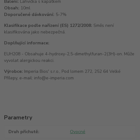
Balení:
Lahvička s kapátkem
Obsah:
10ml
Doporučené dávkování:
5-7%
Klasifikace podle nařízení (ES) 1272/2008:
Směs není
klasifikována jako nebezpečná.
Doplňující informace:
EUH208 - Obsahuje 4-hydroxy-2,5-dimethylfuran-2(3H)-on. Může
vyvolat alergickou reakci.
Výrobce:
Imperia Bios' s.r.o., Pod lomem 272, 252 64 Velké
Přílepy, e-mail: info@e-imperia.com
Parametry
Druh příchutě
Ovocné