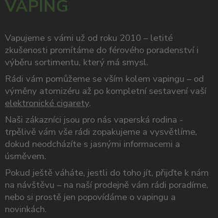
VAPING
Vapujeme s vámi už od roku 2010 – letité
zkušenosti promítáme do férového poradenství i
výběru sortimentu, který má smysl.
Rádi vám pomůžeme se vším kolem vapingu – od
výměny atomizéru až po kompletní sestavení vaší
elektronické cigarety
.
Naši zákazníci jsou pro nás vaperská rodina -
trpělivě vám vše rádi zopakujeme a vysvětlíme,
dokud neodcházíte s jasnými informacemi a
úsměvem.
Pokud ještě váháte, jestli do toho jít, přijďte k nám
na návštěvu – na naší prodejně vám rádi poradíme,
nebo si prostě jen popovídáme o vapingu a
novinkách.