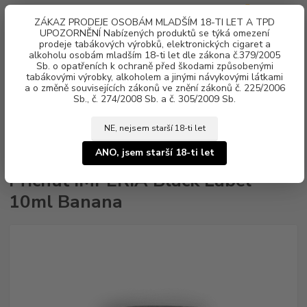
0
ks
ZÁKAZ PRODEJE OSOBÁM MLADŠÍM 18-TI LET A TPD
za
0 Kč
UPOZORNĚNÍ Nabízených produktů se týká omezení
prodeje tabákových výrobků, elektronických cigaret a
alkoholu osobám mladším 18-ti let dle zákona č.379/2005
Menu
Sb. o opatřeních k ochraně před škodami způsobenými
tabákovými výrobky, alkoholem a jinými návykovými látkami
a o změně souvisejících zákonů ve znění zákonů č. 225/2006
Sb., č. 274/2008 Sb. a č. 305/2009 Sb.
NE, nejsem starší 18-ti let
Úvod
Aroma, příchutě
Klasické
Imperia Bios'
řada Black Label
Příchuť IMPERIA Black Label 10ml Banana
ANO, jsem starší 18-ti let
Příchuť IMPERIA Black Label
10ml Banana