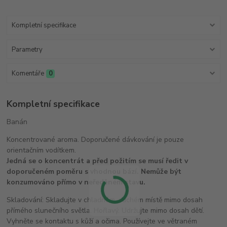
Kompletní specifikace
Parametry
Komentáře
0
Kompletní specifikace
Banán
Koncentrované aroma. Doporučené dávkování je pouze
orientačním vodítkem.
Jedná se o koncentrát a před požitím se musí ředit v
doporučeném poměru s vhodnou bází. Nemůže být
konzumováno přímo v neředěném stavu.
Skladování: Skladujte v chladném, suchém místě mimo dosah
přímého slunečního světla. Hořlavý. Udržujte mimo dosah dětí.
Vyhněte se kontaktu s kůží a očima. Používejte ve větraném