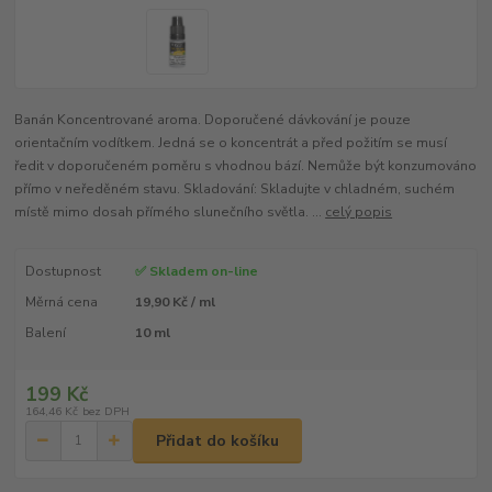
Banán Koncentrované aroma. Doporučené dávkování je pouze
orientačním vodítkem. Jedná se o koncentrát a před požitím se musí
ředit v doporučeném poměru s vhodnou bází. Nemůže být konzumováno
přímo v neředěném stavu. Skladování: Skladujte v chladném, suchém
místě mimo dosah přímého slunečního světla. ...
celý popis
Dostupnost
✅ Skladem on-line
Měrná cena
19,90 Kč / ml
Balení
10 ml
199 Kč
164,46 Kč
bez DPH
Přidat do košíku