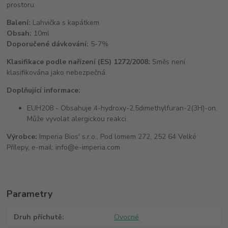
prostoru.
Balení:
Lahvička s kapátkem
Obsah:
10ml
Doporučené dávkování:
5-7%
Klasifikace podle nařízení (ES) 1272/2008:
Směs není
klasifikována jako nebezpečná.
Doplňující informace:
EUH208 - Obsahuje 4-hydroxy-2,5dimethylfuran-2(3H)-on.
Může vyvolat alergickou reakci.
Výrobce:
Imperia Bios' s.r.o., Pod lomem 272, 252 64 Velké
Přílepy, e-mail: info@e-imperia.com
Parametry
Druh příchutě
Ovocné