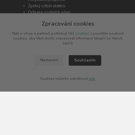
Zpětný odběr elektro
Ochrana osobních údajů
Zpracování cookies
Náš e-shop a partneři potřebují Váš
souhlas
s použitím souborů
cookies, aby Vám mohli zobrazovat informace týkající se Vašich
zájmů.
INFORMACE PRO ZÁKAZNÍKY
Souhlasím
FAQ - Nejčastější dotazy
Nastavení
Recenze od zákazníků
Spotřební daň od 2024
Souhlas můžete odmítnout
zde
.
Vše o elektronické cigaretě
Náplně do e-cigarety
Míchání e-liquidu
Kalkulačka pro vlastní míchání
ODBORNÉ PORADENSTVÍ