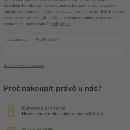
dozvukem Na příchutích do elektronických cigaret je krásné to, že si
můžete vychutnávat chuť přesně takovou, jakou máte rádi. Byla by škoda
se omezovat pouze na již namíchané tovární e-liquidy a nevyzkoušet si
namíchat e-liquid vlastní. T...
celý popis
Dostupnost
Prodej skočil
🐕 Hlídat cenu / dostupnost
Kamenná prodejna
Nejsme jen virtuální, najdete nás na Mělníku