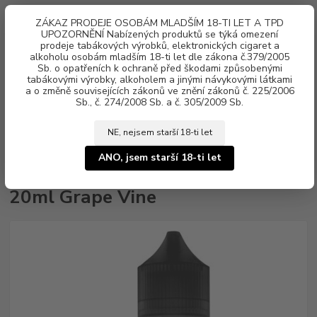
0
ks
ZÁKAZ PRODEJE OSOBÁM MLADŠÍM 18-TI LET A TPD
za
0 Kč
UPOZORNĚNÍ Nabízených produktů se týká omezení
prodeje tabákových výrobků, elektronických cigaret a
alkoholu osobám mladším 18-ti let dle zákona č.379/2005
Menu
Sb. o opatřeních k ochraně před škodami způsobenými
tabákovými výrobky, alkoholem a jinými návykovými látkami
a o změně souvisejících zákonů ve znění zákonů č. 225/2006
Sb., č. 274/2008 Sb. a č. 305/2009 Sb.
NE, nejsem starší 18-ti let
Úvod
Příchuť Core by Dinner Lady S&V 20ml Grape Vine
ANO, jsem starší 18-ti let
Příchuť Core by Dinner Lady S&V
20ml Grape Vine