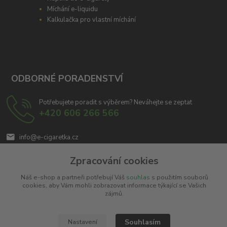
Míchání e-liquidu
Kalkulačka pro vlastní míchání
ODBORNÉ PORADENSTVÍ
Potřebujete poradit s výběrem? Neváhejte se zeptat
+420 606 266 566
info@e-cigaretka.cz
Zpracování cookies
Náš e-shop a partneři potřebují Váš
souhlas
s použitím souborů
cookies, aby Vám mohli zobrazovat informace týkající se Vašich
zájmů.
Upravit sběr cookies.
Souhlasím
Nastavení