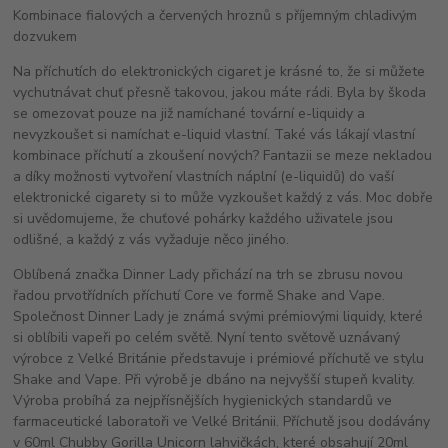
Kombinace fialových a červených hroznů s příjemným chladivým
dozvukem
Na příchutích do elektronických cigaret je krásné to, že si můžete
vychutnávat chuť přesně takovou, jakou máte rádi. Byla by škoda
se omezovat pouze na již namíchané tovární e-liquidy a
nevyzkoušet si namíchat e-liquid vlastní. Také vás lákají vlastní
kombinace příchutí a zkoušení nových? Fantazii se meze nekladou
a díky možnosti vytvoření vlastních náplní (e-liquidů) do vaší
elektronické cigarety si to může vyzkoušet každý z vás. Moc dobře
si uvědomujeme, že chuťové pohárky každého uživatele jsou
odlišné, a každý z vás vyžaduje něco jiného.
Oblíbená značka Dinner Lady přichází na trh se zbrusu novou
řadou prvotřídních příchutí Core ve formě Shake and Vape.
Společnost Dinner Lady je známá svými prémiovými liquidy, které
si oblíbili vapeři po celém světě. Nyní tento světově uznávaný
výrobce z Velké Británie představuje i prémiové příchutě ve stylu
Shake and Vape. Při výrobě je dbáno na nejvyšší stupeň kvality.
Výroba probíhá za nejpřísnějších hygienických standardů ve
farmaceutické laboratoři ve Velké Británii. Příchutě jsou dodávány
v 60ml Chubby Gorilla Unicorn lahvičkách, které obsahují 20ml