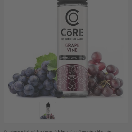
Kombinace fialových a červených hroznů s příjemným chladivým