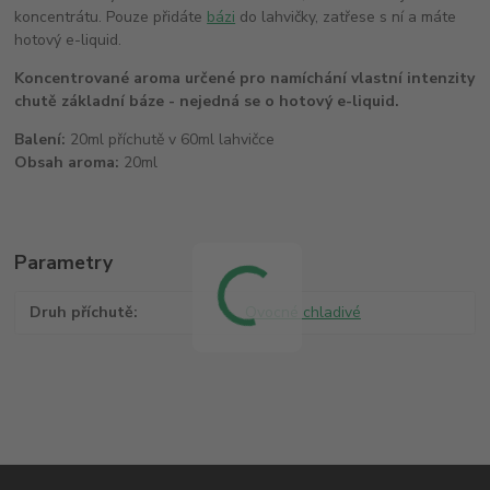
koncentrátu. Pouze přidáte
bázi
do lahvičky, zatřese s ní a máte
hotový e-liquid.
Koncentrované aroma určené pro namíchání vlastní intenzity
chutě základní báze - nejedná se o hotový e-liquid.
Balení:
20ml příchutě v 60ml lahvičce
Obsah aroma:
20ml
Parametry
Druh příchutě
Ovocné chladivé