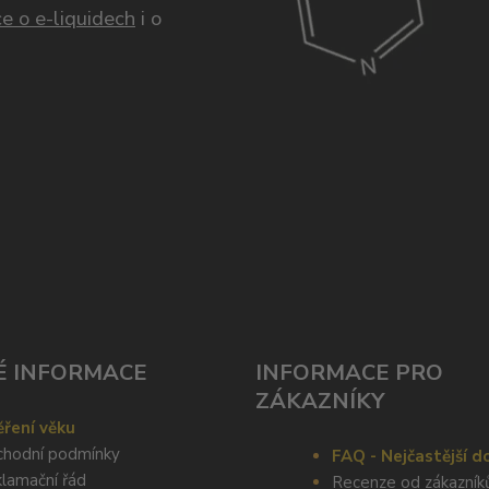
e o e-liquidech
i o
É INFORMACE
INFORMACE PRO
ZÁKAZNÍKY
ření věku
hodní podmínky
FAQ - Nejčastější d
lamační řád
Recenze od zákazník