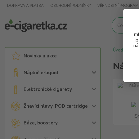
DOPRAVA A PLATBA
OBCHODNÍ PODMÍNKY
VĚRNOSTNÍ PROGRAM
ml
p
ná
Úvod
Náh
Novinky a akce
Náhra
Náplně e-liquid
Elektronické cigarety
Žhavící hlavy, POD cartridge
Báze, boostery