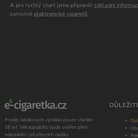
A pro rychlý start jsme připravili
základní informac
samotné
elektronické cigaretě
.
DŮLEŽIT
Prodej tabákových výrobků pouze starším
Ově
18 let. Věk kupujícího bude ověřen před
Obc
odesláním i při převzetí zasilky.
Rek