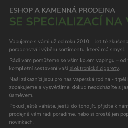
ESHOP A KAMENNÁ PRODEJNA
SE SPECIALIZACÍ NA
Vapujeme s vámi už od roku 2010 – letité zkušen
poradenství i výběru sortimentu, který má smysl.
Rádi vám pomůžeme se vším kolem vapingu – od 
kompletní sestavení vaší
elektronické cigarety
.
Naši zákazníci jsou pro nás vaperská rodina - trpěl
zopakujeme a vysvětlíme, dokud neodcházíte s ja
úsměvem.
Pokud ještě váháte, jestli do toho jít, přijďte k n
prodejně vám rádi poradíme, nebo si prostě jen p
novinkách.