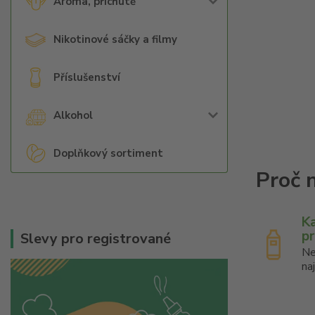
Aroma, příchutě
Nikotinové sáčky a filmy
Příslušenství
Alkohol
Doplňkový sortiment
K
p
Slevy pro registrované
Ne
na