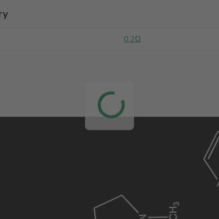
ry
0.2Ω