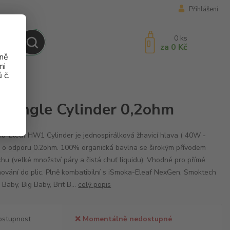
Přihlášení
0
ks
za
0 Kč
aně
mi
 č.
 Single Cylinder 0,2ohm
a-Eleaf HW1 Cylinder je jednospirálková žhavicí hlava ( 40W -
o odporu 0.2ohm. 100% organická bavlna se širokým přívodem
hu (velké množství páry a čistá chuť liquidu). Vhodné pro přímé
ování do plic. Plně kombatibilní s iSmoka-Eleaf NexGen, Smoktech
Baby, Big Baby, Brit B...
celý popis
ostupnost
❌ Momentálně nedostupné