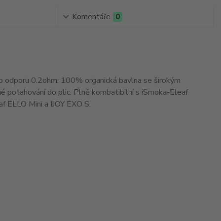
Komentáře
0
 o odporu 0.2ohm. 100% organická bavlna se širokým
mé potahování do plic. Plně kombatibilní s iSmoka-Eleaf
f ELLO Mini a IJOY EXO S.