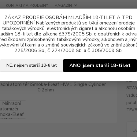
KONTAKTY A PRODEJNY
MAGAZÍN
ZÁKAZ PRODEJE OSOBÁM MLADŠÍM 18-TI LET A TPD
UPOZORNĚNÍ Nabízených produktů se týká omezení prodeje
tabákových výrobků, elektronických cigaret a alkoholu osobám
adším 18-ti let dle zákona č.379/2005 Sb. o opatřeních k ochr
řed škodami způsobenými tabákovými výrobky, alkoholem a jiný
vykovými látkami a o změně souvisejících zákonů ve znění zákonů
radní atomizér iSmoka-Eleaf HW1 Single Cylinder 0,2ohm
225/2006 Sb., č. 274/2008 Sb. a č. 305/2009 Sb.
dní atomizér iSmoka-Eleaf HW1
ANO, jsem starší 18-ti let
NE, nejsem starší 18-ti let
iSmok
80W) 
vzduc
potah
TFV8 
D