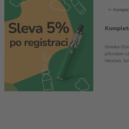
Komplet
Kompletn
iSmoka-Elea
přívodem vzd
NexGen, Smo