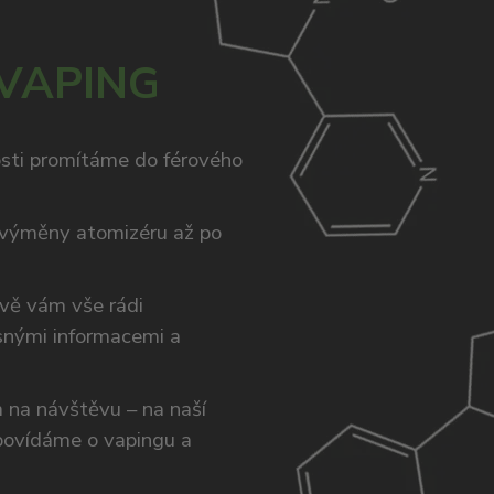
 VAPING
osti promítáme do férového
výměny atomizéru až po
ivě vám vše rádi
snými informacemi a
ám na návštěvu – na naší
opovídáme o vapingu a