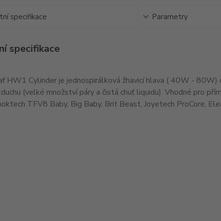
ní specifikace
Parametry
í specifikace
f HW1 Cylinder je jednospirálková žhavicí hlava ( 40W - 80W)
uchu (velké množství páry a čistá chuť liquidu). Vhodné pro pří
ktech TFV8 Baby, Big Baby, Brit Beast, Joyetech ProCore, Elea