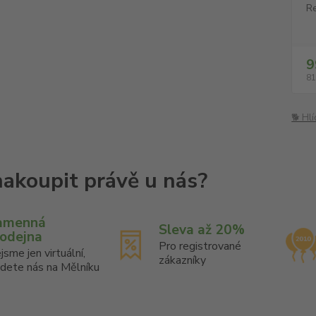
Re
9
81
🐕 Hl
amenná
Sleva až 20%
rodejna
Pro registrované
jsme jen virtuální,
zákazníky
jdete nás na Mělníku