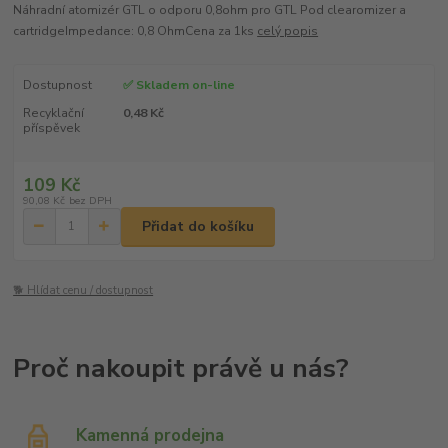
Náhradní atomizér GTL o odporu 0,8ohm pro GTL Pod clearomizer a
cartridgeImpedance: 0,8 OhmCena za 1ks
celý popis
Dostupnost
✅ Skladem on-line
Recyklační
0,48 Kč
příspěvek
109 Kč
90,08 Kč
bez DPH
Přidat do košíku
🐕 Hlídat cenu / dostupnost
Kamenná prodejna