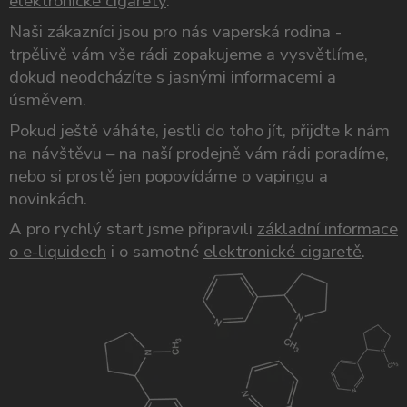
elektronické cigarety
.
Naši zákazníci jsou pro nás vaperská rodina -
trpělivě vám vše rádi zopakujeme a vysvětlíme,
dokud neodcházíte s jasnými informacemi a
úsměvem.
Pokud ještě váháte, jestli do toho jít, přijďte k nám
na návštěvu – na naší prodejně vám rádi poradíme,
nebo si prostě jen popovídáme o vapingu a
novinkách.
A pro rychlý start jsme připravili
základní informace
o e-liquidech
i o samotné
elektronické cigaretě
.