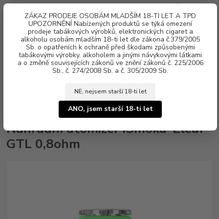
0
ks
ZÁKAZ PRODEJE OSOBÁM MLADŠÍM 18-TI LET A TPD
za
0 Kč
UPOZORNĚNÍ Nabízených produktů se týká omezení
prodeje tabákových výrobků, elektronických cigaret a
alkoholu osobám mladším 18-ti let dle zákona č.379/2005
Menu
Sb. o opatřeních k ochraně před škodami způsobenými
tabákovými výrobky, alkoholem a jinými návykovými látkami
a o změně souvisejících zákonů ve znění zákonů č. 225/2006
Sb., č. 274/2008 Sb. a č. 305/2009 Sb.
NE, nejsem starší 18-ti let
Úvod
Žhavící hlavy, POD cartridge
iSmoka-Eleaf
Náhradní atomizér
iSmoka-Eleaf GTL 0,8ohm
ANO, jsem starší 18-ti let
Náhradní atomizér iSmoka-Eleaf
GTL 0,8ohm