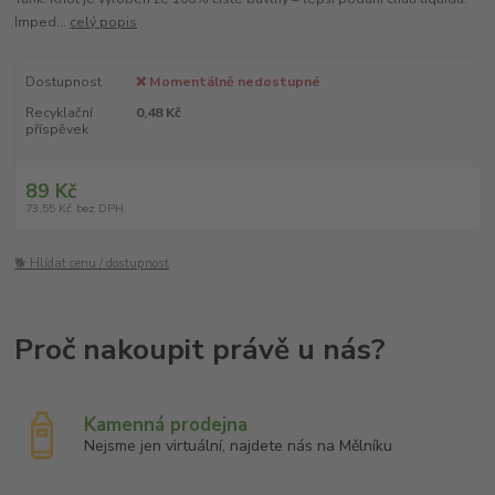
Imped...
celý popis
Dostupnost
❌ Momentálně nedostupné
Recyklační
0,48 Kč
příspěvek
89 Kč
73,55 Kč
bez DPH
🐕 Hlídat cenu / dostupnost
Kamenná prodejna
Nejsme jen virtuální, najdete nás na Mělníku