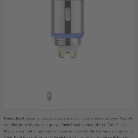
Náhradní atomizér s niklovou spirálkou a s možností nastavování teploty
spirálky (možné pouze s gripy s funkcí nastavení teploty). Tato žhavící
hlava je kompatibilní s clearomizery iSmoka GS Air, GS Air 2 a iSmoka GS
Tank. Knot je vyroben ze 100% čisté bavlny = lepší podání chuti liquidu.