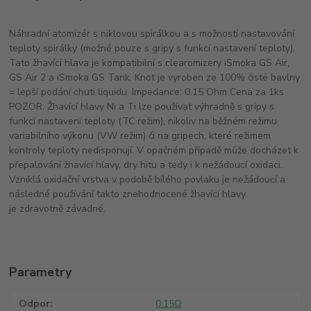
Náhradní atomizér s niklovou spirálkou a s možností nastavování
teploty spirálky (možné pouze s gripy s funkcí nastavení teploty).
Tato žhavící hlava je kompatibilní s clearomizery iSmoka GS Air,
GS Air 2 a iSmoka GS Tank. Knot je vyroben ze 100% čisté bavlny
= lepší podání chuti liquidu. Impedance: 0.15 Ohm Cena za 1ks
POZOR: Žhavící hlavy Ni a Ti lze používat výhradně s gripy s
funkcí nastavení teploty (TC režim), nikoliv na běžném režimu
variabilního výkonu (VW režim) či na gripech, které režimem
kontroly teploty nedisponují. V opačném případě může docházet k
přepalování žhavící hlavy, dry hitu a tedy i k nežádoucí oxidaci.
Vzniklá oxidační vrstva v podobě bílého povlaku je nežádoucí a
následné používání takto znehodnocené žhavící hlavy
je zdravotně závadné.
Parametry
Odpor
0.15Ω