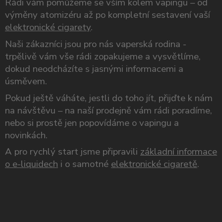
Rádi vám pomůžeme se vším kolem vapingu – od
výměny atomizéru až po kompletní sestavení vaší
elektronické cigarety
.
Naši zákazníci jsou pro nás vaperská rodina -
trpělivě vám vše rádi zopakujeme a vysvětlíme,
dokud neodcházíte s jasnými informacemi a
úsměvem.
Pokud ještě váháte, jestli do toho jít, přijďte k nám
na návštěvu – na naší prodejně vám rádi poradíme,
nebo si prostě jen popovídáme o vapingu a
novinkách.
A pro rychlý start jsme připravili
základní informace
o e-liquidech
i o samotné
elektronické cigaretě
.