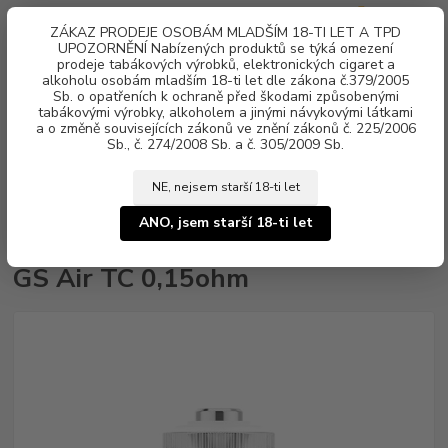
0
ks
ZÁKAZ PRODEJE OSOBÁM MLADŠÍM 18-TI LET A TPD
za
0 Kč
UPOZORNĚNÍ Nabízených produktů se týká omezení
prodeje tabákových výrobků, elektronických cigaret a
alkoholu osobám mladším 18-ti let dle zákona č.379/2005
Menu
Sb. o opatřeních k ochraně před škodami způsobenými
tabákovými výrobky, alkoholem a jinými návykovými látkami
a o změně souvisejících zákonů ve znění zákonů č. 225/2006
Sb., č. 274/2008 Sb. a č. 305/2009 Sb.
NE, nejsem starší 18-ti let
Úvod
Náhradní atomizér iSmoka-Eleaf GS Air TC 0,15ohm
ANO, jsem starší 18-ti let
Náhradní atomizér iSmoka-Eleaf
GS Air TC 0,15ohm