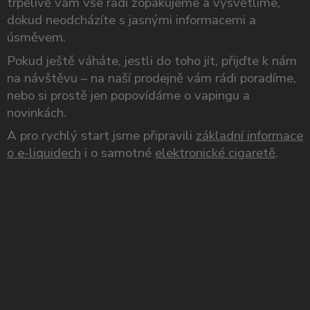
trpělivě vám vše rádi zopakujeme a vysvětlíme,
dokud neodcházíte s jasnými informacemi a
úsměvem.
Pokud ještě váháte, jestli do toho jít, přijďte k nám
na návštěvu – na naší prodejně vám rádi poradíme,
nebo si prostě jen popovídáme o vapingu a
novinkách.
A pro rychlý start jsme připravili
základní informace
o e-liquidech
i o samotné
elektronické cigaretě
.