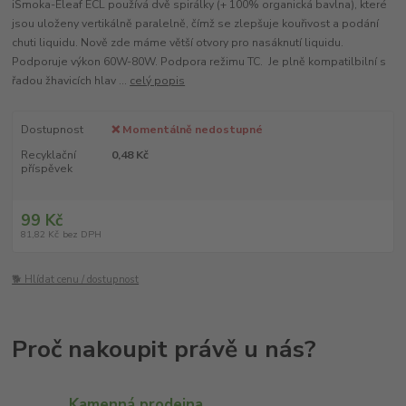
iSmoka-Eleaf ECL používá dvě spirálky (+ 100% organická bavlna), které
jsou uloženy vertikálně paralelně, čímž se zlepšuje kouřivost a podání
chuti liquidu. Nově zde máme větší otvory pro nasáknutí liquidu.
Podporuje výkon 60W-80W. Podpora režimu TC. Je plně kompatilbilní s
řadou žhavicích hlav ...
celý popis
Dostupnost
❌ Momentálně nedostupné
Recyklační
0,48 Kč
příspěvek
99 Kč
81,82 Kč
bez DPH
🐕 Hlídat cenu / dostupnost
Kamenná prodejna