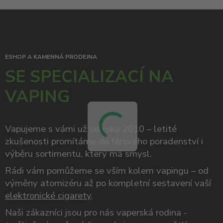
ESHOP A KAMENNÁ PRODEJNA
SE SPECIALIZACÍ NA
VAPING
Vapujeme s vámi už od roku 2010 – letité
zkušenosti promítáme do férového poradenství i
výběru sortimentu, který má smysl.
Rádi vám pomůžeme se vším kolem vapingu – od
výměny atomizéru až po kompletní sestavení vaší
elektronické cigarety
.
Naši zákazníci jsou pro nás vaperská rodina -