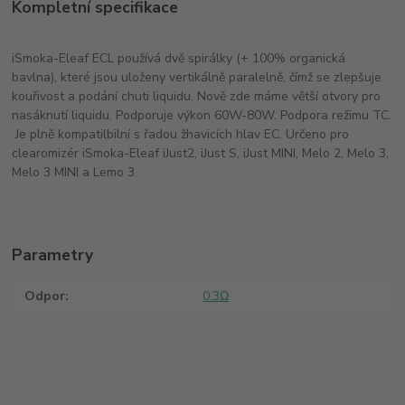
Kompletní specifikace
iSmoka-Eleaf ECL používá dvě spirálky (+ 100% organická
bavlna), které jsou uloženy vertikálně paralelně, čímž se zlepšuje
kouřivost a podání chuti liquidu. Nově zde máme větší otvory pro
nasáknutí liquidu. Podporuje výkon 60W-80W. Podpora režimu TC.
Je plně kompatilbilní s řadou žhavicích hlav EC. Určeno pro
clearomizér iSmoka-Eleaf iJust2, iJust S, iJust MINI, Melo 2 , Melo 3,
Melo 3 MINI a Lemo 3.
Parametry
Odpor
0.3Ω