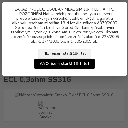
0
ks
ZÁKAZ PRODEJE OSOBÁM MLADŠÍM 18-TI LET A TPD
za
0 Kč
UPOZORNĚNÍ Nabízených produktů se týká omezení
prodeje tabákových výrobků, elektronických cigaret a
alkoholu osobám mladším 18-ti let dle zákona č.379/2005
Menu
Sb. o opatřeních k ochraně před škodami způsobenými
tabákovými výrobky, alkoholem a jinými návykovými látkami
a o změně souvisejících zákonů ve znění zákonů č. 225/2006
Sb., č. 274/2008 Sb. a č. 305/2009 Sb.
NE, nejsem starší 18-ti let
Úvod
Náhradní atomizér iSmoka-Eleaf ECL 0,3ohm SS316
ANO, jsem starší 18-ti let
Náhradní atomizér iSmoka-Eleaf
ECL 0,3ohm SS316