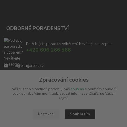
ODBORNÉ PORADENSTVÍ
Potřebujete poradit s výběrem? Neváhejte se zeptat
+420 606 266 566
info@e-cigaretka.cz
Zpracování cookies
Náš e-shop a partneři potřebují Váš
souhlas
s použitím souborů
cookies, aby Vám mohli zobrazovat informace týkající se Vašich
zájmů.
Upravit sběr cookies.
Souhlasím
Nastavení
Copyright © 2010 - 2025
Miroslav Černý - MCx.cz
. Všechna práva vyhrazena.