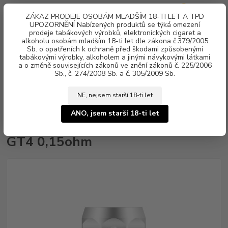
0
ks
ZÁKAZ PRODEJE OSOBÁM MLADŠÍM 18-TI LET A TPD
za
0 Kč
UPOZORNĚNÍ Nabízených produktů se týká omezení
prodeje tabákových výrobků, elektronických cigaret a
alkoholu osobám mladším 18-ti let dle zákona č.379/2005
Menu
Sb. o opatřeních k ochraně před škodami způsobenými
tabákovými výrobky, alkoholem a jinými návykovými látkami
a o změně souvisejících zákonů ve znění zákonů č. 225/2006
Sb., č. 274/2008 Sb. a č. 305/2009 Sb.
NE, nejsem starší 18-ti let
Úvod
Náhradní atomizér Vaporesso GT4 0,15ohm
ANO, jsem starší 18-ti let
Náhradní atomizér Vaporesso
GT4 0,15ohm