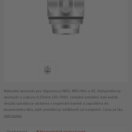
Náhradní atomizér pro Vaporesso NRG, NRG Mini a SE, čtyřspirálkový
atomizér o odporu 0,15ohm (30-70W). Unikátní umístění, kde každá
dvojitá spirálka je obalena v organické bavlně a zapuštěna do
keramického těla, jejíž umístění je odděleně od ostatních. Cena za 1ks
celý popis
Dostupnost
❌ Momentálně nedostupné