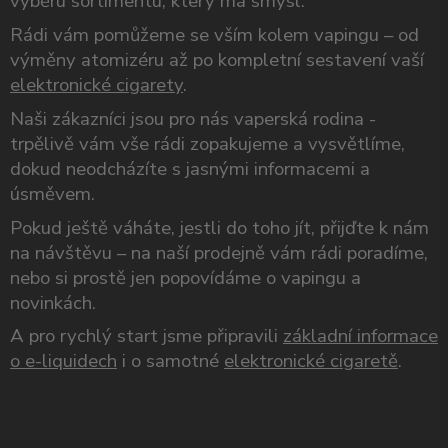
výběru sortimentu, který má smysl.
Rádi vám pomůžeme se vším kolem vapingu – od
výměny atomizéru až po kompletní sestavení vaší
elektronické cigarety
.
Naši zákazníci jsou pro nás vaperská rodina -
trpělivě vám vše rádi zopakujeme a vysvětlíme,
dokud neodcházíte s jasnými informacemi a
úsměvem.
Pokud ještě váháte, jestli do toho jít, přijďte k nám
na návštěvu – na naší prodejně vám rádi poradíme,
nebo si prostě jen popovídáme o vapingu a
novinkách.
A pro rychlý start jsme připravili
základní informace
o e-liquidech
i o samotné
elektronické cigaretě
.