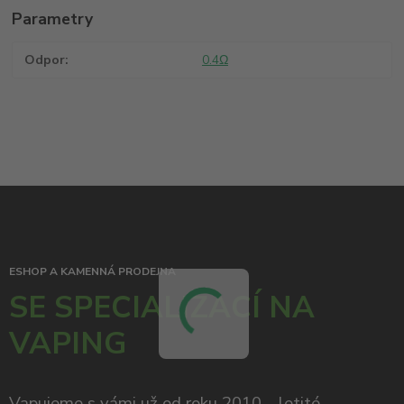
Parametry
Odpor
0.4Ω
ESHOP A KAMENNÁ PRODEJNA
SE SPECIALIZACÍ NA
VAPING
Vapujeme s vámi už od roku 2010 – letité