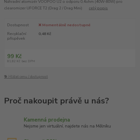
Náhradní atomizér VOOPOO U2 o odporu 0,4ohm (40W-80W) pro
clearomizer UFORCE T2 (Drag 2 / Drag Mini)
celý popis
Dostupnost
❌ Momentálně nedostupné
Recyklační
0,48 Kč
příspěvek
99 Kč
81,82 Kč
bez DPH
🐕 Hlídat cenu / dostupnost
Kamenná prodejna
Nejsme jen virtuální, najdete nás na Mělníku