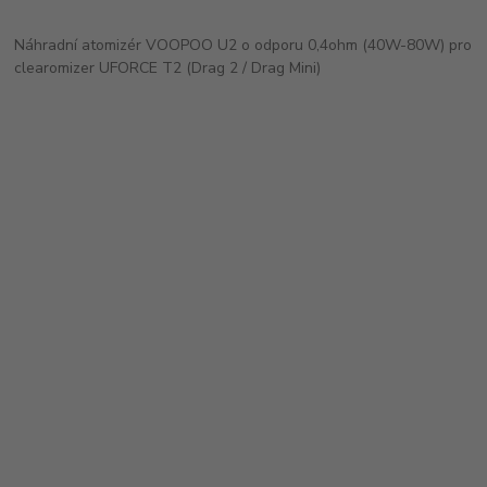
Náhradní atomizér VOOPOO U2 o odporu 0,4ohm (40W-80W) pro
clearomizer UFORCE T2 (Drag 2 / Drag Mini)