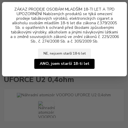
0
ks
ZÁKAZ PRODEJE OSOBÁM MLADŠÍM 18-TI LET A TPD
za
0 Kč
UPOZORNĚNÍ Nabízených produktů se týká omezení
prodeje tabákových výrobků, elektronických cigaret a
alkoholu osobám mladším 18-ti let dle zákona č.379/2005
Menu
Sb. o opatřeních k ochraně před škodami způsobenými
tabákovými výrobky, alkoholem a jinými návykovými látkami
a o změně souvisejících zákonů ve znění zákonů č. 225/2006
Sb., č. 274/2008 Sb. a č. 305/2009 Sb.
NE, nejsem starší 18-ti let
Úvod
Náhradní atomizér VOOPOO UFORCE U2 0,4ohm
ANO, jsem starší 18-ti let
Náhradní atomizér VOOPOO
UFORCE U2 0,4ohm