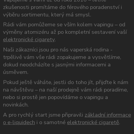
zkušenosti promítáme do férového poradenství i
výběru sortimentu, který má smysl.
Rádi vám pomůžeme se vším kolem vapingu – od
výměny atomizéru až po kompletní sestavení vaší
elektronické cigarety
.
Naši zákazníci jsou pro nás vaperská rodina -
trpělivě vám vše rádi zopakujeme a vysvětlíme,
dokud neodcházíte s jasnými informacemi a
úsměvem.
Pokud ještě váháte, jestli do toho jít, přijďte k nám
na návštěvu – na naší prodejně vám rádi poradíme,
nebo si prostě jen popovídáme o vapingu a
novinkách.
A pro rychlý start jsme připravili
základní informace
o e-liquidech
i o samotné
elektronické cigaretě
.